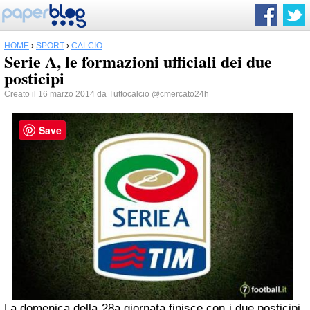
HOME
›
SPORT
›
CALCIO
Serie A, le formazioni ufficiali dei due
posticipi
Creato il 16 marzo 2014 da
Tuttocalcio
@cmercato24h
Save
La domenica della 28a giornata finisce con i due posticipi