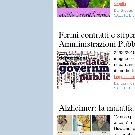
seguito
Da
Greysis
SALUTE E 
Fermi contratti e stipe
Amministrazioni Pubb
24/06/2015
maggio i con
riguardano 
dipendenti:
Leggere il s
Da
Lasfinge
SALUTE E 
Alzheimer: la malattia
“Non so pi
ancora”, è 
Howland, pr
alla quale 