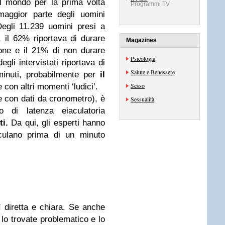
l mondo per la prima volta
Programmi TV
maggior parte degli uomini
egli 11.239 uomini presi a
 il 62% riportava di durare
Magazines
one e il 21% di non durare
Psicologia
li intervistati riportava di
Salute e Benessere
minuti, probabilmente per
il
Sesso
 con altri momenti ‘ludici’.
 con dati da cronometro), è
Sessualità
di latenza eiaculatoria
ti.
Da qui, gli esperti hanno
aculano prima di un minuto
ì diretta e chiara. Se anche
 lo trovate problematico e lo