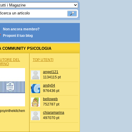
Non ancora membro?
Proponi il tuo blog
A COMMUNITY PSICOLOGIA
AUTORE DEL
TOP UTENTI
ORNO
angel121
1134115 pt
andy04
976436 pt
belloweb
752787 pt
psyinthekitchen
chiaramarina
497070 pt