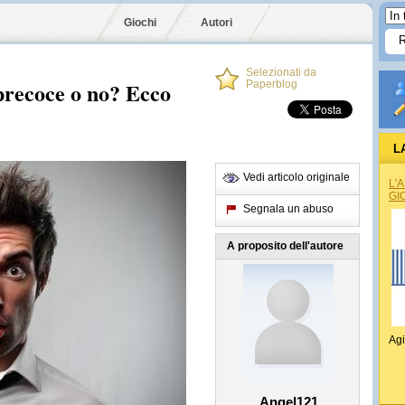
Giochi
Autori
Selezionati da
 precoce o no? Ecco
Paperblog
L
Vedi articolo originale
L'
GI
Segnala un abuso
A proposito dell'autore
Agi
Angel121