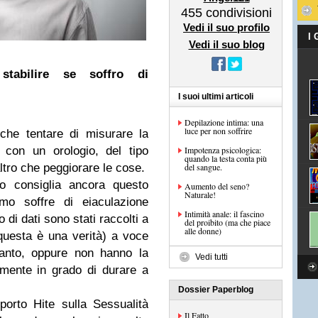
455
condivisioni
Vedi il suo profilo
I
Vedi il suo blog
tabilire se soffro di
I suoi ultimi articoli
Depilazione intima: una
luce per non soffrire
 che tentare di misurare la
 con un orologio, del tipo
Impotenza psicologica:
quando la testa conta più
altro che peggiorare le cose.
del sangue.
o consiglia ancora questo
Aumento del seno?
Naturale!
mo soffre di eiaculazione
Intimità anale: il fascino
 di dati sono stati raccolti a
del proibito (ma che piace
alle donne)
questa è una verità) a voce
anto, oppure non hanno la
Vedi tutti
mente in grado di durare a
Dossier Paperblog
orto Hite sulla Sessualità
Il Fatto