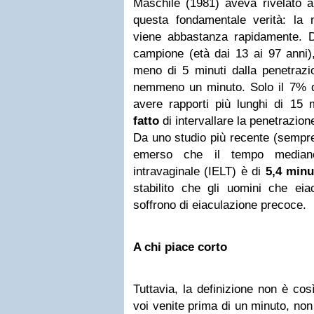
Maschile (1981) aveva rivelato a
questa fondamentale verità: la 
viene abbastanza rapidamente. D
campione (età dai 13 ai 97 anni),
meno di 5 minuti dalla penetrazi
nemmeno un minuto. Solo il 7% deg
avere rapporti più lunghi di 15 
fatto
di intervallare la penetrazione
Da uno studio più recente (sempre
emerso che il tempo mediano 
intravaginale (IELT) è di
5,4 minu
stabilito che gli uomini che ei
soffrono di eiaculazione precoce.
A chi piace corto
Tuttavia, la definizione non è cos
voi venite prima di un minuto, non