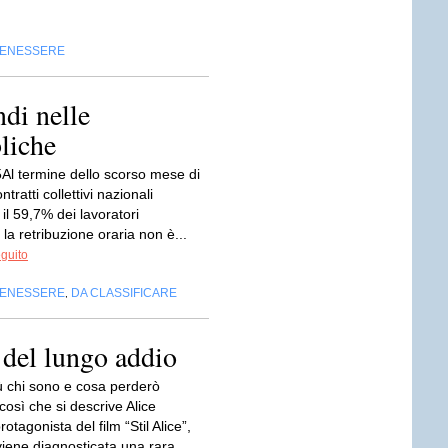
BENESSERE
ndi nelle
liche
Al termine dello scorso mese di
tratti collettivi nazionali
il 59,7% dei lavoratori
 la retribuzione oraria non è...
eguito
BENESSERE
DA CLASSIFICARE
,
 del lungo addio
ù chi sono e cosa perderò
così che si descrive Alice
otagonista del film “Stil Alice”,
viene diagnosticata una rara...