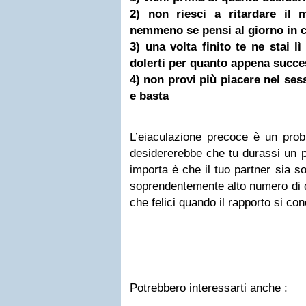
2) non riesci a ritardare il 
nemmeno se pensi al giorno in cu
3) una volta finito te ne stai lì
dolerti per quanto appena succ
4) non provi più piacere nel sesso
e basta
L’eiaculazione precoce è un prob
desidererebbe che tu durassi un po
importa è che il tuo partner sia so
soprendentemente alto numero di d
che felici quando il rapporto si con
Potrebbero interessarti anche :