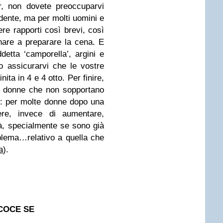
r, non dovete preoccuparvi
dente, ma per molti uomini e
e rapporti così brevi, così
nare a preparare la cena. E
detta ‘camporella’, argini e
 assicurarvi che le vostre
nita in 4 e 4 otto. Per finire,
e donne che non sopportano
ti: per molte donne dopo una
ere, invece di aumentare,
tà, specialmente se sono già
blema…relativo a quella che
a
).
COCE SE