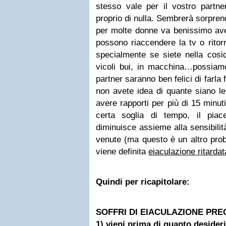
stesso vale per il vostro partne
proprio di nulla. Sembrerà sorpren
per molte donne va benissimo aver
possono riaccendere la tv o ritor
specialmente se siete nella cosid
vicoli bui, in macchina…possiamo
partner saranno ben felici di farla fi
non avete idea di quante siano l
avere rapporti per più di 15 minu
certa soglia di tempo, il piac
diminuisce assieme alla sensibili
venute (ma questo è un altro pro
viene definita
eiaculazione ritardat
Quindi per ricapitolare:
SOFFRI DI EIACULAZIONE PRE
1) vieni prima di quanto desideri