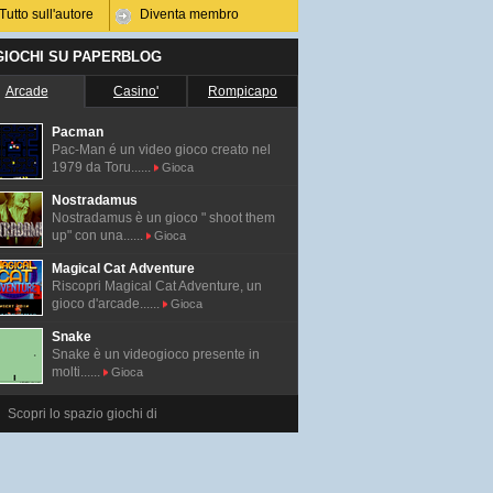
Tutto sull'autore
Diventa membro
 GIOCHI SU PAPERBLOG
Arcade
Casino'
Rompicapo
Pacman
Pac-Man é un video gioco creato nel
1979 da Toru......
Gioca
Nostradamus
Nostradamus è un gioco " shoot them
up" con una......
Gioca
Magical Cat Adventure
Riscopri Magical Cat Adventure, un
gioco d'arcade......
Gioca
Snake
Snake è un videogioco presente in
molti......
Gioca
Scopri lo spazio giochi di