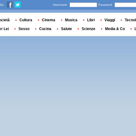
 su
Username
Password
ocietà
Cultura
Cinema
Musica
Libri
Viaggi
Tecnol
er Lei
Sesso
Cucina
Salute
Scienze
Media & Co