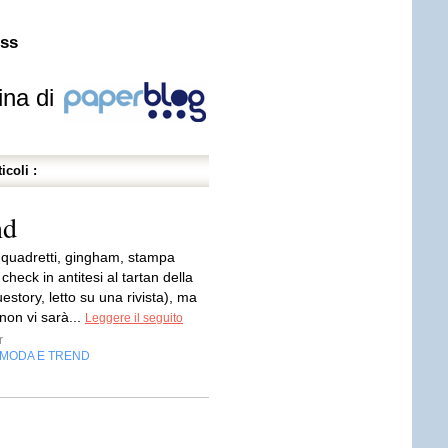
ess
ina di
icoli :
nd
 quadretti, gingham, stampa
l check in antitesi al tartan della
uestory, letto su una rivista), ma
 non vi sarà...
Leggere il seguito
r
MODA E TREND