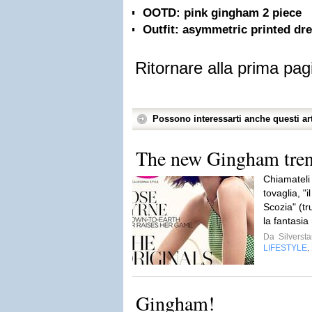
OOTD: pink gingham 2 piece
Outfit: asymmetric printed dr
Ritornare alla prima pag
Possono interessarti anche questi art
The new Gingham tre
Chiamateli
tovaglia, "i
Scozia" (tr
la fantasia
Da
Silversta
LIFESTYLE
,
Gingham!