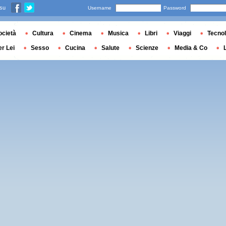
 su
Username
Password
ocietà
Cultura
Cinema
Musica
Libri
Viaggi
Tecnol
er Lei
Sesso
Cucina
Salute
Scienze
Media & Co