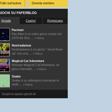
Tutto sull'autore
Diventa membro
 GIOCHI SU PAPERBLOG
Arcade
Casino'
Rompicapo
Pacman
Pac-Man é un video gioco creato nel
1979 da Toru......
Gioca
Nostradamus
Nostradamus è un gioco " shoot them
up" con una......
Gioca
Magical Cat Adventure
Riscopri Magical Cat Adventure, un
gioco d'arcade......
Gioca
Snake
Snake è un videogioco presente in
molti......
Gioca
Scopri lo spazio giochi di