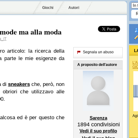
Giochi
Autori
omode ma alla moda
a_IT
tro articolo: la ricerca della
L
Segnala un abuso
a parte le mie esigenze da
L'
A proposito dell'autore
GI
a di
sneakers
che, però, non
obriori che utilizzavo alle
90.
Agi
alcosa ed è per questo che
Sarenza
1894
condivisioni
Vedi il suo profilo