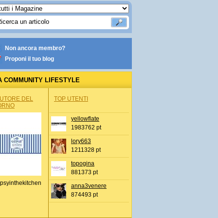
Non ancora membro?
Proponi il tuo blog
A COMMUNITY LIFESTYLE
AUTORE DEL
TOP UTENTI
ORNO
yellowflate
1983762 pt
lory663
1211328 pt
topogina
881373 pt
psyinthekitchen
anna3venere
874493 pt