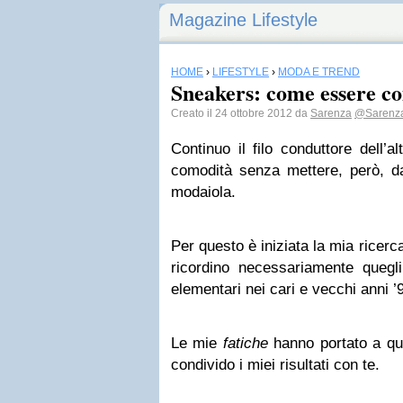
Magazine Lifestyle
HOME
›
LIFESTYLE
›
MODA E TREND
Sneakers: come essere c
Creato il 24 ottobre 2012 da
Sarenza
@Sarenz
Continuo il filo conduttore dell’al
comodità senza mettere, però, d
modaiola.
Per questo è iniziata la mia ricerc
ricordino necessariamente quegli 
elementari nei cari e vecchi anni ’
Le mie
fatiche
hanno portato a qu
condivido i miei risultati con te.