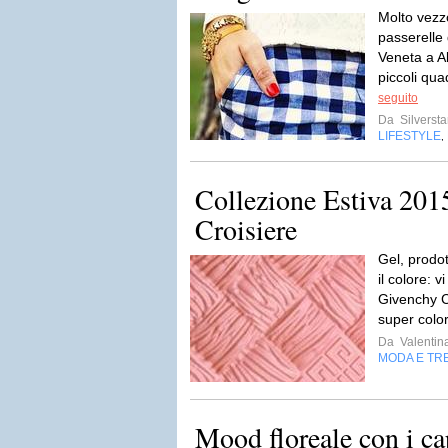
Molto vezzo
passerelle 
Veneta a Al
piccoli quad
seguito
Da
Silversta
LIFESTYLE
,
Collezione Estiva 201
Croisiere
Gel, prodot
il colore: 
Givenchy C
super color
Da
Valentin
MODA E TR
Mood floreale con i ca