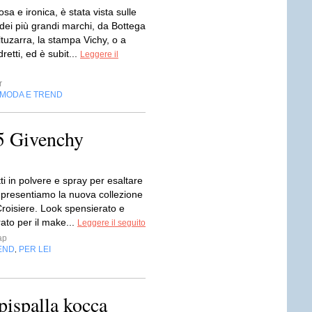
sa e ironica, è stata vista sulle
dei più grandi marchi, da Bottega
tuzarra, la stampa Vichy, o a
retti, ed è subit...
Leggere il
r
MODA E TREND
5 Givenchy
ti in polvere e spray per esaltare
vi presentiamo la nuova collezione
roisiere. Look spensierato e
ato per il make...
Leggere il seguito
ap
END
PER LEI
,
pispalla kocca