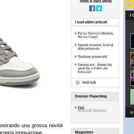
Vedi il suo blog
I
I suoi ultimi articoli
Per Le Nuove Collezioni,
We Go Crazy!
Special occasion: festival
della primavera
Tendenze primaverili
Sarenza test : dimmi che
sport fai, e ti dirò che
borsa sei!
Vedi tutti
Dossier Paperblog
Pink
Musicisti Stranieri
ostrando una grossa novità
ropria innovazione.
Magazines