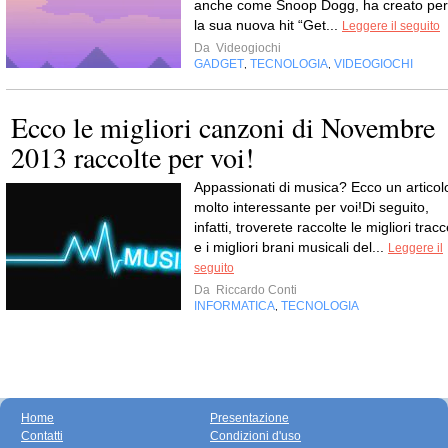
anche come Snoop Dogg, ha creato per
la sua nuova hit “Get...
Leggere il seguito
Da
Videogiochi
GADGET
TECNOLOGIA
VIDEOGIOCHI
,
,
Ecco le migliori canzoni di Novembre
2013 raccolte per voi!
Appassionati di musica? Ecco un articol
molto interessante per voi!Di seguito,
infatti, troverete raccolte le migliori trac
e i migliori brani musicali del...
Leggere il
seguito
Da
Riccardo Conti
INFORMATICA
TECNOLOGIA
,
Home
Presentazione
Contatti
Condizioni d'uso