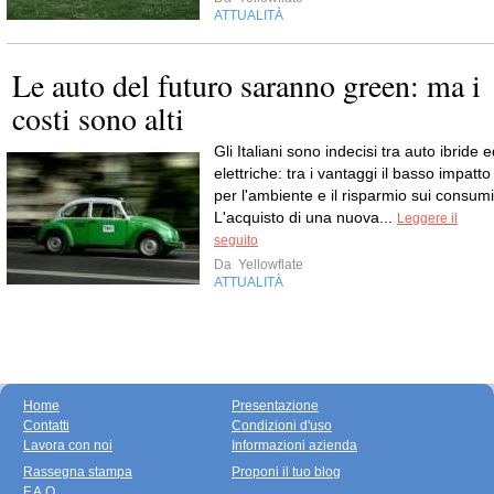
ATTUALITÀ
Le auto del futuro saranno green: ma i
costi sono alti
Gli Italiani sono indecisi tra auto ibride 
elettriche: tra i vantaggi il basso impatto
per l'ambiente e il risparmio sui consumi
L'acquisto di una nuova...
Leggere il
seguito
Da
Yellowflate
ATTUALITÀ
Home
Presentazione
Contatti
Condizioni d'uso
Lavora con noi
Informazioni azienda
Rassegna stampa
Proponi il tuo blog
F.A.Q.