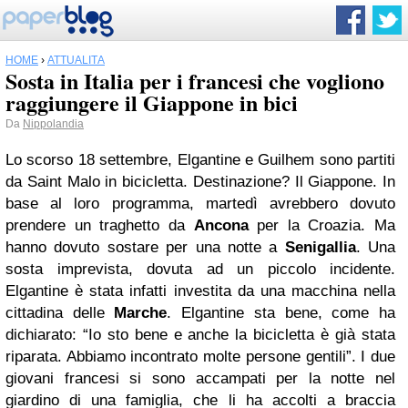
HOME
›
ATTUALITÀ
Sosta in Italia per i francesi che vogliono
raggiungere il Giappone in bici
Da
Nippolandia
Lo scorso 18 settembre, Elgantine e Guilhem sono partiti
da Saint Malo in bicicletta. Destinazione? Il Giappone. In
base al loro programma, martedì avrebbero dovuto
prendere un traghetto da
Ancona
per la Croazia. Ma
hanno dovuto sostare per una notte a
Senigallia
. Una
sosta imprevista, dovuta ad un piccolo incidente.
Elgantine è stata infatti investita da una macchina nella
cittadina delle
Marche
. Elgantine sta bene, come ha
dichiarato: “Io sto bene e anche la bicicletta è già stata
riparata. Abbiamo incontrato molte persone gentili”. I due
giovani francesi si sono accampati per la notte nel
giardino di una famiglia, che li ha accolti a braccia