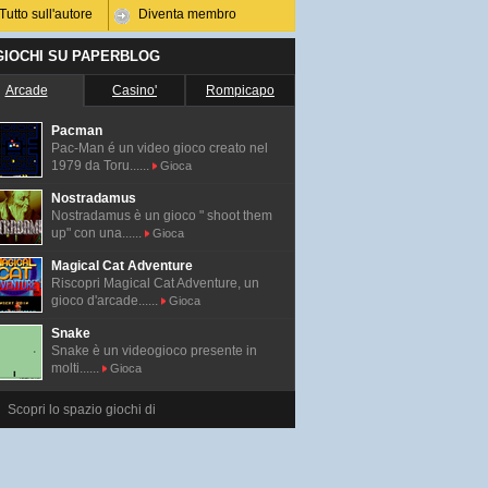
Tutto sull'autore
Diventa membro
 GIOCHI SU PAPERBLOG
Arcade
Casino'
Rompicapo
Pacman
Pac-Man é un video gioco creato nel
1979 da Toru......
Gioca
Nostradamus
Nostradamus è un gioco " shoot them
up" con una......
Gioca
Magical Cat Adventure
Riscopri Magical Cat Adventure, un
gioco d'arcade......
Gioca
Snake
Snake è un videogioco presente in
molti......
Gioca
Scopri lo spazio giochi di