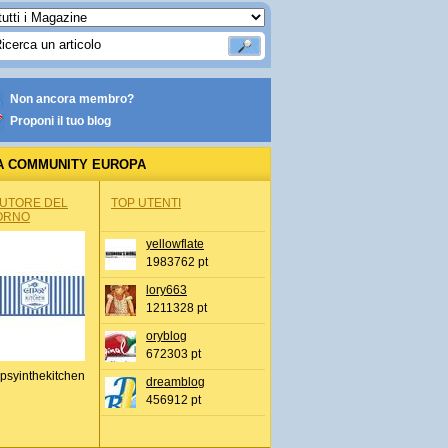
Non ancora membro?
Proponi il tuo blog
A COMMUNITY EUROPA
AUTORE DEL
TOP UTENTI
ORNO
yellowflate
1983762 pt
lory663
1211328 pt
oryblog
672303 pt
psyinthekitchen
dreamblog
456912 pt