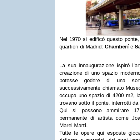
Nel 1970 si edificó questo ponte,
quartieri di Madrid:
Chamberí
e
S
La sua innaugurazione ispirò l’a
creazione di uno spazio modern
potesse godere di una sort
successivamente chiamato Museo 
occupa uno spazio di 4200 m2, la
trovano sotto il ponte, interrotti da 
Qui si possono ammirare 17 
permanente di artista come Jo
Marel Martí.
Tutte le opere qui esposte gioc