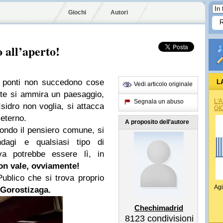
Giochi
Autori
 all’aperto!
 i ponti non succedono cose
L
Vedi articolo originale
nte si ammira un paesaggio,
L'
Segnala un abuso
Isidro non voglia, si attacca
GI
eterno.
A proposito dell'autore
ondo il pensiero comune, si
ndagi e qualsiasi tipo di
va potrebbe essere lì, in
n vale, ovviamente!
ublico che si trova proprio
Agi
 Gorostizaga.
Chechimadrid
8123
condivisioni