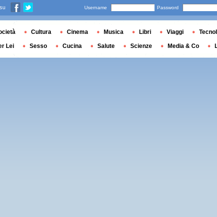
 su
Username
Password
ocietà
Cultura
Cinema
Musica
Libri
Viaggi
Tecnol
er Lei
Sesso
Cucina
Salute
Scienze
Media & Co