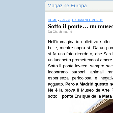
Magazine Europa
HOME
›
VIAGGI
›
ITALIANI NEL MONDO
Sotto il ponte… un museo
Da
Chechimadrid
Nell’immaginario collettivo sotto
belle, mentre sopra si. Da un po
si fa una foto ricordo o, che San 
un lucchetto promettendosi amore 
Sotto il ponte invece, sempre sec
incontrano barboni, animali ra
esperienza pericolosa e negati
agguato.
Pero a
Madrid
questo no
Ne é la prova il Museo de Arte P
sotto il
ponte Enrique de la Mata