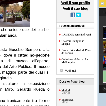
Vedi il suo profilo
Vedi il suo blog
I
I suoi ultimi articoli
 che unisce due dei piu bei
ILUSIÓN: gemelli diversi
alamanca
.
Crescere un figlio in
Spagna
rtista Eusebio Sempere alla
Ecomostri a Madrid: Plaza
de España
o, dove il
cittadino-pedone
Colazione a Madrid: La
a di museo all’aperto,
Mallorquina
del Arte Publico. Il museo
Vedi tutti
 maggior parte dei quasi si
giardini.
Dossier Paperblog
sculture in esposizione
an Miró, Gerardo Rueda o
Madrid
Viaggi
Salamanca
ano ironicamente tra forme
Mete