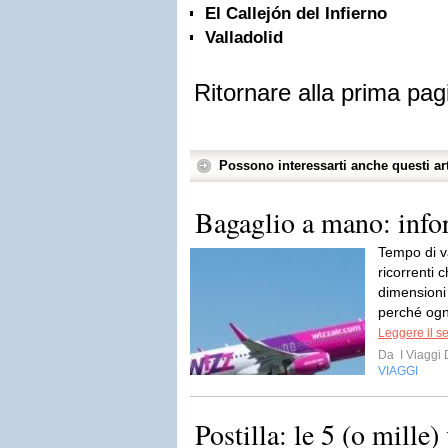
El Callejón del Infierno
Valladolid
Ritornare alla prima pag
Possono interessarti anche questi art
Bagaglio a mano: infor
Tempo di v
ricorrenti 
dimensioni
perché ogn
Leggere il s
Da
I Viaggi
VIAGGI
Postilla: le 5 (o mille)