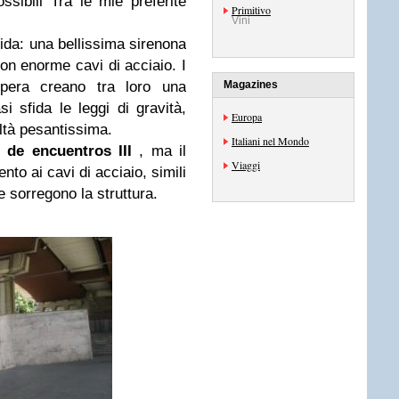
ssibili Tra le mie preferite
Primitivo
Vini
lida: una bellissima sirenona
con enorme cavi di acciaio. I
pera creano tra loro una
Magazines
 sfida le leggi di gravità,
Europa
altà pesantissima.
Italiani nel Mondo
 de encuentros III
, ma il
Viaggi
ento ai cavi di acciaio, simili
e sorregono la struttura.