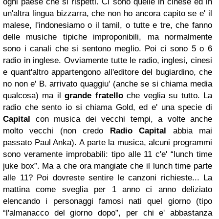
ogni paese che si rispetti. Ci sono quelle in cinese ed in
un'altra lingua bizzarra, che non ho ancora capito se e' il
malese, l'indonesiamo o il tamil, o tutte e tre, che fanno
delle musiche tipiche improponibili, ma normalmente
sono i canali che si sentono meglio. Poi ci sono 5 o 6
radio in inglese. Ovviamente tutte le radio, inglesi, cinesi
e quant'altro appartengono all'editore del bugiardino, che
no non e' B. arrivato quaggiu' (anche se si chiama media
qualcosa) ma il
grande fratello
che veglia su tutto. La
radio che sento io si chiama Gold, ed e' una specie di
Capital
con musica dei vecchi tempi, a volte anche
molto vecchi (non credo
Radio Capital
abbia mai
passato Paul Anka). A parte la musica, alcuni programmi
sono veramente improbabili: tipo alle 11 c'e' “lunch time
juke box”. Ma a che ora mangiate che il lunch time parte
alle 11? Poi dovreste sentire le canzoni richieste... La
mattina come sveglia per 1 anno ci anno deliziato
elencando i personaggi famosi nati quel giorno (tipo
“l'almanacco del giorno dopo”, per chi e' abbastanza