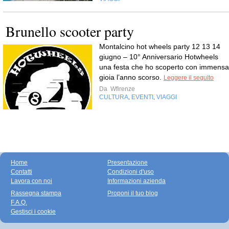
Brunello scooter party
Montalcino hot wheels party 12 13 14
giugno – 10° Anniversario Hotwheels
una festa che ho scoperto con immensa
gioia l’anno scorso.
Leggere il seguito
Da
Wfirenze
CULTURA
EVENTI
VIAGGI
,
,
Home
Presentazione
Contatti
Condizioni d'uso
Lavora con noi
Informazioni azienda
Rassegna stampa
Proponi il tuo blog
F.A.Q.
Gestisci i cookie