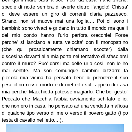
specie di notte sembra di averle dietro l’angolo! Chissa'
ci deve essere un giro di correnti d'aria pazzesco.
Strano, non si muove mai una foglia.... Poi ci sono i
bambini: sono vivaci e gridano in tutto il mondo ma quelli
del mio condo hanno l'urlo perfora orecchie! Forse
perche' si lanciano a tutta velocita' con il monopattino
(che qui prosaicamente chiamano scooter) dalla
discesina davanti alla mia porta nel tentativo di sfasciarsi
contro il muro? Puo' darsi ma delle urla cosi’ non le ho
mai sentite. Ma son comunque bambini bizzarri: la
piccola mia vicina ha pensato bene di prendere il suo
pesciolino rosso morto e di metterlo sul tappeto di casa
mia perche' Macchietta potesse magiarlo. Che bel gesto!
Peccato che Macchia l'abbia ovviamente schifato e io,
che non ero in casa, ho pensato ad una vendetta mafiosa
di qualche tipo verso di me o verso il povero gatto (tipo
testa di cavallo nel letto....).