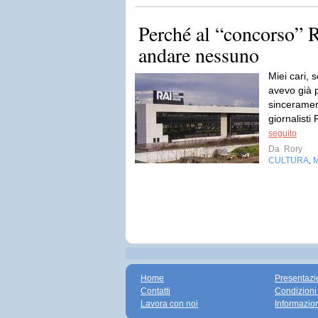
Perché al “concorso” 
andare nessuno
Miei cari, 
avevo già 
sincerament
giornalisti
seguito
Da
Rory
CULTURA
,
Home
Presentazi
Contatti
Condizioni
Lavora con noi
Informazio