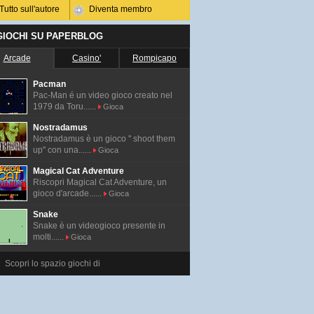
Tutto sull'autore
Diventa membro
 GIOCHI SU PAPERBLOG
Arcade
Casino'
Rompicapo
Pacman
Pac-Man é un video gioco creato nel
1979 da Toru......
Gioca
Nostradamus
Nostradamus è un gioco " shoot them
up" con una......
Gioca
Magical Cat Adventure
Riscopri Magical Cat Adventure, un
gioco d'arcade......
Gioca
Snake
Snake è un videogioco presente in
molti......
Gioca
Scopri lo spazio giochi di