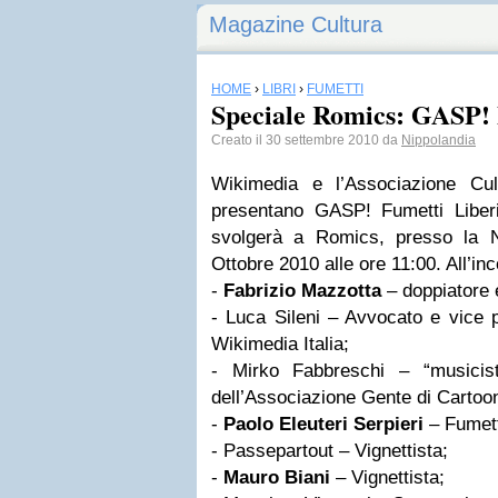
Magazine Cultura
HOME
›
LIBRI
›
FUMETTI
Speciale Romics: GASP! 
Creato il 30 settembre 2010 da
Nippolandia
Wikimedia e l’Associazione Cul
presentano GASP! Fumetti Liberi
svolgerà a Romics, presso la 
Ottobre 2010 alle ore 11:00. All’in
-
Fabrizio Mazzotta
– doppiatore e
- Luca Sileni – Avvocato e vice p
Wikimedia Italia;
- Mirko Fabbreschi – “musicis
dell’Associazione Gente di Cartoon
-
Paolo Eleuteri Serpieri
– Fumetti
- Passepartout – Vignettista;
-
Mauro Biani
– Vignettista;