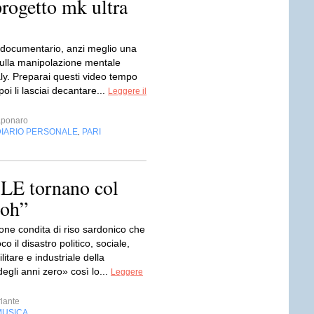
progetto mk ultra
 documentario, anzi meglio una
ulla manipolazione mentale
ly. Preparai questi video tempo
poi li lasciai decantare...
Leggere il
aponaro
DIARIO PERSONALE
PARI
,
LE tornano col
boh”
ne condita di riso sardonico che
o il disastro politico, sociale,
litare e industriale della
gli anni zero» così lo...
Leggere
lante
MUSICA