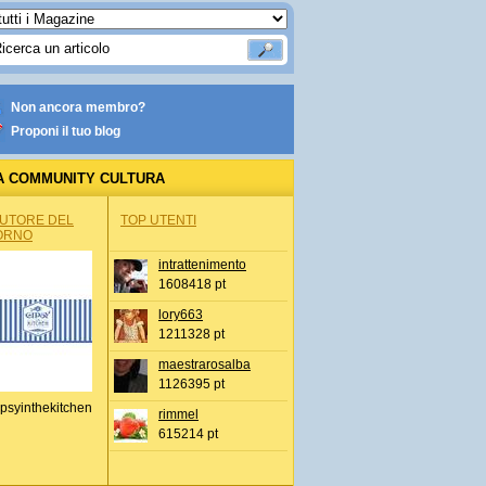
Non ancora membro?
Proponi il tuo blog
A COMMUNITY CULTURA
AUTORE DEL
TOP UTENTI
ORNO
intrattenimento
1608418 pt
lory663
1211328 pt
maestrarosalba
1126395 pt
psyinthekitchen
rimmel
615214 pt