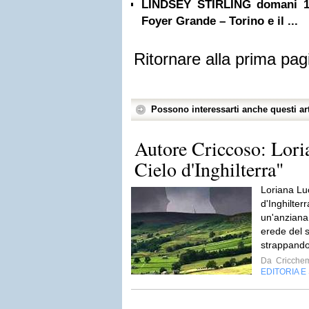
LINDSEY STIRLING domani 1 l
Foyer Grande – Torino e il ...
Ritornare alla prima pag
Possono interessarti anche questi art
Autore Criccoso: Loria
Cielo d'Inghilterra"
Loriana Luc
d'Inghilter
un'anziana
erede del 
strappandov
Da
Criccheme
EDITORIA E