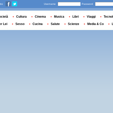
 su
Username
Password
ocietà
Cultura
Cinema
Musica
Libri
Viaggi
Tecnol
er Lei
Sesso
Cucina
Salute
Scienze
Media & Co