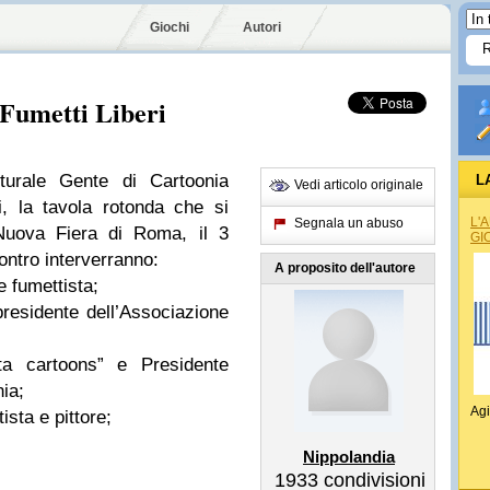
Giochi
Autori
Fumetti Liberi
turale Gente di Cartoonia
L
Vedi articolo originale
, la tavola rotonda che si
L'
Segnala un abuso
Nuova Fiera di Roma, il 3
GI
contro interverranno:
A proposito dell'autore
 fumettista;
residente dell’Associazione
ta cartoons” e Presidente
ia;
Agi
sta e pittore;
Nippolandia
1933
condivisioni