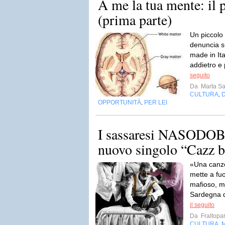
A me la tua mente: il 
(prima parte)
Un piccolo
denuncia s
made in Ita
addietro e 
seguito
Da
Marta S
CULTURA
,
OPPORTUNITÀ
PER LEI
,
I sassaresi NASODOB
nuovo singolo “Cazz 
«Una canzo
mette a fuoc
mafioso, mi
Sardegna de
il seguito
Da
Fraltopar
CULTURA
,