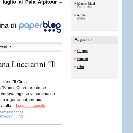
uglio al Pala Alpitour –
Mauro Biani
Fumettisti
Roma
Mete
ina di
Magazines
icoli :
Cultura
Fumetti
na Lucciarini "Il
Libri
ciarini"Il Cielo
ra"SinossiCosa fareste se
 vedova inglese vi nominasse
suo ingente patrimonio,
i alla...
Leggere il seguito
ntaliscrittrice
 STAMPA
LIBRI
,