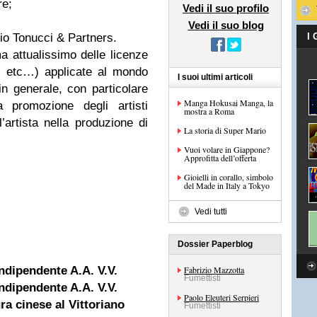
re;
Vedi il suo profilo
Vedi il suo blog
io Tonucci & Partners.
I
ma attualissimo delle licenze
, etc…) applicate al mondo
I suoi ultimi articoli
 in generale, con particolare
Manga Hokusai Manga, la
a promozione degli artisti
mostra a Roma
’artista nella produzione di
La storia di Super Mario
Vuoi volare in Giappone?
Approfitta dell’offerta
Gioielli in corallo, simbolo
del Made in Italy a Tokyo
Vedi tutti
Dossier Paperblog
dipendente A.A. V.V.
Fabrizio Mazzotta
Fumettisti
dipendente A.A. V.V.
Paolo Eleuteri Serpieri
ra cinese al Vittoriano
Fumettisti