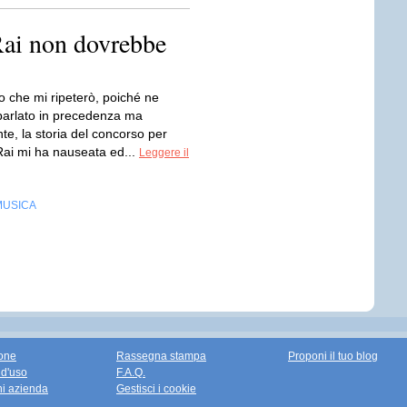
Rai non dovrebbe
so che mi ripeterò, poiché ne
parlato in precedenza ma
e, la storia del concorso per
 Rai mi ha nauseata ed...
Leggere il
MUSICA
one
Rassegna stampa
Proponi il tuo blog
 d'uso
F.A.Q.
ni azienda
Gestisci i cookie