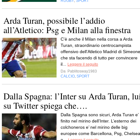
RUGBY
SPORT
,
Arda Turan, possibile l’addio
all’Atletico: Psg e Milan alla finestra
C'è anche il Milan nella corsa a Arda
Turan, straordinario centrocampista
offensivo dell'Atletico Madrid di Simeone
che sta facendo di tutto per convincere
il...
Leggere il seguito
Da
Pablitosway1983
CALCIO
SPORT
,
Dalla Spagna: l’Inter su Arda Turan, lu
su Twitter spiega che….
Dalla Spagna sono sicuri, Arda Turan e’
finito nel mirino dell’Inter. L’esterno dei
colchoneros e’ nel mirino delle big
europee come Barcellona, Psg, Chelse
e...