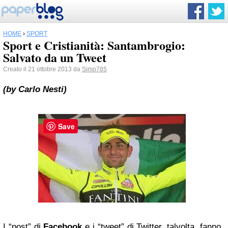
HOME
›
SPORT
Sport e Cristianità: Santambrogio:
Salvato da un Tweet
Creato il 21 ottobre 2013 da
Simo785
(by Carlo Nesti)
Save
I “post” di
Facebook
e i “tweet” di Twitter, talvolta, fanno