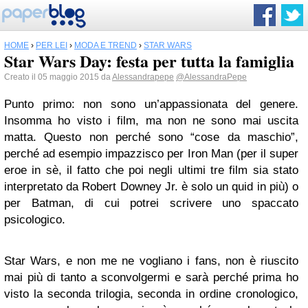
HOME
›
PER LEI
›
MODA E TREND
›
STAR WARS
Star Wars Day: festa per tutta la famiglia
Creato il 05 maggio 2015 da
Alessandrapepe
@AlessandraPepe
Punto primo: non sono un’appassionata del genere.
Insomma ho visto i film, ma non ne sono mai uscita
matta. Questo non perché sono “cose da maschio”,
perché ad esempio impazzisco per Iron Man (per il super
eroe in sè, il fatto che poi negli ultimi tre film sia stato
interpretato da Robert Downey Jr. è solo un quid in più) o
per Batman, di cui potrei scrivere uno spaccato
psicologico.
Star Wars, e non me ne vogliano i fans, non è riuscito
mai più di tanto a sconvolgermi e sarà perché prima ho
visto la seconda trilogia, seconda in ordine cronologico,