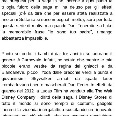
ma prequeal per la saga in sè, perché a quel punto la
trilogia fulcro della saga mi ha deluso per gli effetti
speciali (c’è da dire che per essere stata realizzata a
fine anni Settanta si sono impegnati molto), sarà per tutta
questa serie di motivi ma quando Dart Fener dice a Luke
la memorabile frase “io sono tuo padre”, rimango
abbastanza impassibile.
Punto secondo: i bambini dai tre anni in su adorano il
genere. A Carnevale, infatti, ho notato che mentre le mie
piccole erano vestite da regina dei ghiacci e da
Biancaneve, piccoli Yoda dalle orecchie verdi a punta e
giovanissimi Skywalker armati da spade laser
combattevano i neri e mascherati Dart Fener. In effetti da
quando nel 2012 la Lucas Film ha venduto alla The Walt
Disney Company i
diritti
della saga, i Disney Stores di
tutto il mondo si sono riempiti di costumi, gadgets
inerenti la vicenda intergalattica suscitando un rinnovato
interesse nei più piccoli, che ora possono condividere