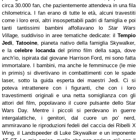
circa 30.000 fan, che pazientemente attendeva in una fila
chilometrica. I fan erano di tutte le età, alcuni travestiti
come i loro eroi, altri insospettabili padri di famiglia e poi
tanti tantissimi bambini affollavano lo
Star Wars
Village,
suddiviso in aree tematiche dedicate: il
Tempio
Jedi
,
Tatooine
, pianeta nativo della famiglia Skywalker,
e la
celebre locanda
del primo film della saga, dove
anch’io, ispirata dal giovane Harrison Ford, mi sono fatta
immortalare. I bambini, ma anche le femminucce (le mie
in primis) si divertivano in combattimenti con le spade
laser, sotto la guida esperta dei maestri Jedi. Ci si
poteva intrattenere con i figuranti, che con i loro
travestimenti originali e una netta somiglianza con gli
attori del film, popolavano il cuore pulsante dello Star
Wars Day. Mentre i piccoli si perdevano in guerre
intergalattiche, i genitori, dal cuore un po’ nerd,
ammiravano le riproduzioni fedeli del caccia dei Ribelli X
Wing, il Landspeeder di Luke Skywalker e un imponente