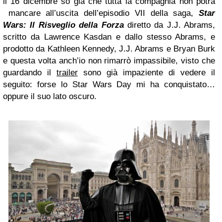
il 16 dicembre so già che tutta la compagnia non potrà
mancare all’uscita dell’episodio VII della saga,
Star
Wars: Il Risveglio della Forza
diretto da J.J. Abrams,
scritto da Lawrence Kasdan e dallo stesso Abrams, e
prodotto da Kathleen Kennedy, J.J. Abrams e Bryan Burk
e questa volta anch’io non rimarrò impassibile, visto che
guardando il
trailer
sono già impaziente di vedere il
seguito: forse lo Star Wars Day mi ha conquistato…
oppure il suo lato oscuro.