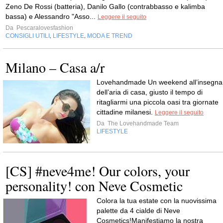
Zeno De Rossi (batteria), Danilo Gallo (contrabbasso e kalimba
bassa) e Alessandro "Asso...
Leggere il seguito
Da
Pescaralovesfashion
CONSIGLI UTILI
LIFESTYLE
MODA E TREND
,
,
Milano – Casa a/r
Lovehandmade Un weekend all’insegna
dell’aria di casa, giusto il tempo di
ritagliarmi una piccola oasi tra giornate
cittadine milanesi.
Leggere il seguito
Da
The Lovehandmade Team
LIFESTYLE
[CS] #neve4me! Our colors, your
personality! con Neve Cosmetic
Colora la tua estate con la nuovissima
palette da 4 cialde di Neve
Cosmetics!Manifestiamo la nostra