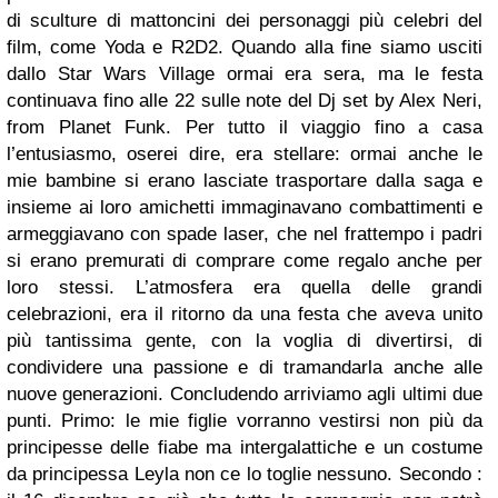
di sculture di mattoncini dei personaggi più celebri del
film, come Yoda e R2D2. Quando alla fine siamo usciti
dallo Star Wars Village ormai era sera, ma le festa
continuava fino alle 22 sulle note del Dj set by Alex Neri,
from Planet Funk. Per tutto il viaggio fino a casa
l’entusiasmo, oserei dire, era stellare: ormai anche le
mie bambine si erano lasciate trasportare dalla saga e
insieme ai loro amichetti immaginavano combattimenti e
armeggiavano con spade laser, che nel frattempo i padri
si erano premurati di comprare come regalo anche per
loro stessi. L’atmosfera era quella delle grandi
celebrazioni, era il ritorno da una festa che aveva unito
più tantissima gente, con la voglia di divertirsi, di
condividere una passione e di tramandarla anche alle
nuove generazioni. Concludendo arriviamo agli ultimi due
punti. Primo: le mie figlie vorranno vestirsi non più da
principesse delle fiabe ma intergalattiche e un costume
da principessa Leyla non ce lo toglie nessuno. Secondo :