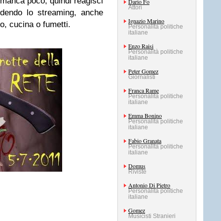
 manca poco, quindi reagisci
Dario Fo
Attori
ndendo lo streaming, anche
Ignazio Marino
o, cucina o fumetti.
Personalità politiche
italiane
Enzo Raisi
Personalità politiche
italiane
Peter Gomez
Giornalisti
Franca Rame
Personalità politiche
italiane
Emma Bonino
Personalità politiche
italiane
Fabio Granata
Personalità politiche
italiane
Domus
Riviste
Antonio Di Pietro
Personalità politiche
italiane
Gomez
Musicisti Stranieri