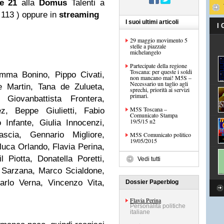
lle 21
alla
Domus
Talenti a
 113 ) oppure in
streaming
I suoi ultimi articoli
I
29 maggio movimento 5
stelle a piazzale
michelangelo
Partecipate della regione
Toscana: per queste i soldi
Emma Bonino, Pippo Civati,
non mancano mai! M5S –
Necessario un taglio agli
e Martin, Tana de Zulueta,
sprechi, priorità ai servizi
primari.
Giovanbattista Frontera,
M5S Toscana –
z, Beppe Giulietti, Fabio
Comunicato Stampa
19/5/15 n2
Infante, Giulia Innocenzi,
scia, Gennario Migliore,
M5S Comunicato politico
19/05/2015
luca Orlando, Flavia Perina,
 Piotta, Donatella Poretti,
Vedi tutti
 Sarzana, Marco Scialdone,
arlo Verna, Vincenzo Vita,
Dossier Paperblog
Flavia Perina
Personalità politiche
italiane