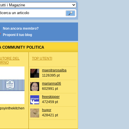
Non ancora membro?
Proponi il tuo blog
A COMMUNITY POLITICA
AUTORE DEL
TOP UTENTI
ORNO
maestrarosalba
1126395 pt
marianna06
602991 pt
freeskipper
472459 pt
psyinthekitchen
hugor
428421 pt