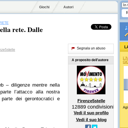
Giochi
Autori
 RETE
la rete. Dalle
L
Segnala un abuso
nze5stelle
L'
A proposito dell'autore
GI
b – diligenze mentre nella
parte l’attacco alla nostra
parte dei gerontocratici e
Firenze5stelle
12889
condivisioni
Agi
Vedi il suo profilo
Vedi il suo blog