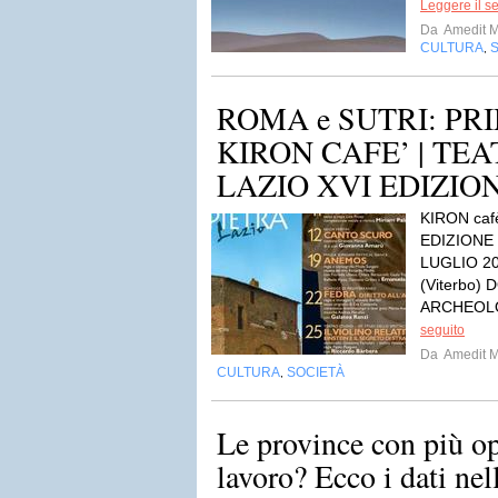
Leggere il s
Da
Amedit 
CULTURA
,
ROMA e SUTRI: P
KIRON CAFE’ | TEA
LAZIO XVI EDIZIO
KIRON caf
EDIZIONE
LUGLIO 2
(Viterbo)
ARCHEOLO
seguito
Da
Amedit 
CULTURA
SOCIETÀ
,
Le province con più op
lavoro? Ecco i dati nel