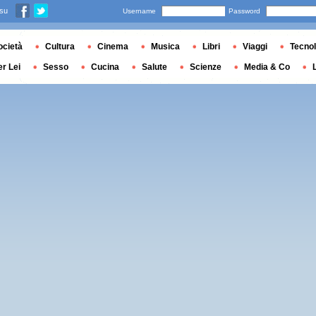
 su
Username
Password
ocietà
Cultura
Cinema
Musica
Libri
Viaggi
Tecnol
er Lei
Sesso
Cucina
Salute
Scienze
Media & Co