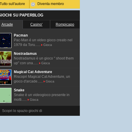
Tutto sull'autore
Diventa membro
 GIOCHI SU PAPERBLOG
Arcade
Casino'
Rompicapo
Pacman
Pac-Man é un video gioco creato nel
1979 da Toru......
Gioca
Nostradamus
Nostradamus è un gioco " shoot them
up" con una......
Gioca
Magical Cat Adventure
Riscopri Magical Cat Adventure, un
gioco d'arcade......
Gioca
Snake
Snake è un videogioco presente in
molti......
Gioca
Scopri lo spazio giochi di