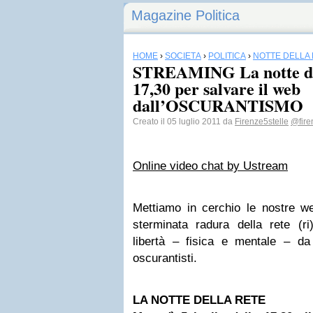
Magazine Politica
HOME
›
SOCIETÀ
›
POLITICA
›
NOTTE DELLA
STREAMING La notte del
17,30 per salvare il web
dall’OSCURANTISMO
Creato il 05 luglio 2011 da
Firenze5stelle
@fire
Online video chat by Ustream
Mettiamo in cerchio le nostre we
sterminata radura della rete (ri)
libertà – fisica e mentale – da 
oscurantisti.
LA NOTTE DELLA RETE