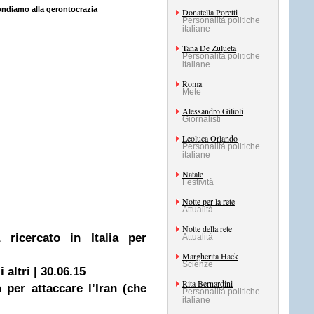
ondiamo alla gerontocrazia
Donatella Poretti
Personalità politiche
italiane
Tana De Zulueta
Personalità politiche
italiane
Roma
Mete
Alessandro Gilioli
Giornalisti
Leoluca Orlando
Personalità politiche
italiane
Natale
Festività
Notte per la rete
Attualità
Notte della rete
a ricercato in Italia per
Attualità
Margherita Hack
Scienze
 altri | 30.06.15
Rita Bernardini
 per attaccare l’Iran (che
Personalità politiche
italiane