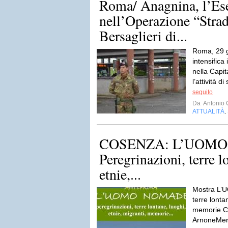
Roma/ Anagnina, l’Ese
nell’Operazione “Strad
Bersaglieri di...
Roma, 29 g
intensifica 
nella Capi
l’attività d
seguito
Da
Antonio 
ATTUALITÀ
,
COSENZA: L’UOMO
Peregrinazioni, terre l
etnie,...
Mostra L’
terre lonta
memorie C
ArnoneMerc