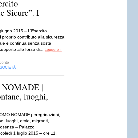
rcito
e Sicure”. I
iugno 2015 – L’Esercito
il proprio contributo alla sicurezza
tale e continua senza sosta
i supporto alle forze di...
Leggere il
Conte
SOCIETÀ
 NOMADE |
ontane, luoghi,
UOMO NOMADE peregrinazioni,
ne, luoghi, etnie, migranti,
osenza – Palazzo
oledì 1 luglio 2015 – ore 11.