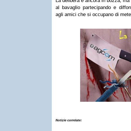
La delibera è ancora in bozza, ma
al bavaglio partecipando e diffo
agli amici che si occupano di mete
Notizie correlate: