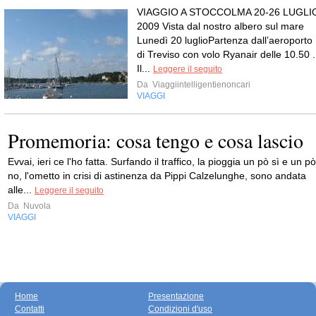
VIAGGIO A STOCCOLMA 20-26 LUGLI
2009 Vista dal nostro albero sul mare
Lunedì 20 luglioPartenza dall’aeroporto
di Treviso con volo Ryanair delle 10.50 .
Il...
Leggere il seguito
Da
Viaggiintelligentienoncari
VIAGGI
Promemoria: cosa tengo e cosa lascio
Evvai, ieri ce l'ho fatta. Surfando il traffico, la pioggia un pò sì e un pò
no, l'ometto in crisi di astinenza da Pippi Calzelunghe, sono andata
alle...
Leggere il seguito
Da
Nuvola
VIAGGI
Home
Presentazione
Contatti
Condizioni d'uso