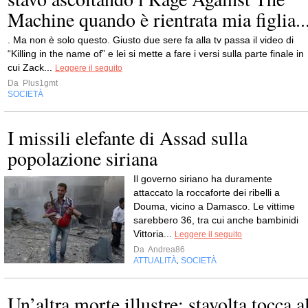
Machine quando è rientrata mia figlia..
. Ma non è solo questo. Giusto due sere fa alla tv passa il video di
“Killing in the name of” e lei si mette a fare i versi sulla parte finale in
cui Zack...
Leggere il seguito
Da
Plus1gmt
SOCIETÀ
I missili elefante di Assad sulla
popolazione siriana
Il governo siriano ha duramente
attaccato la roccaforte dei ribelli a
Douma, vicino a Damasco. Le vittime
sarebbero 36, tra cui anche bambinidi
Vittoria...
Leggere il seguito
Da
Andrea86
ATTUALITÀ
SOCIETÀ
,
Un’altra morte illustre: stavolta tocca a