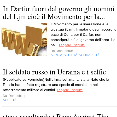
In Darfur fuori dal governo gli uomini
del Ljm cioè il Movimento per la...
Il Movimento per la liberazione e la
giustizia (Ljm), firmatario degli accordi d
pace di Doha per il Darfur, non
parteciperà più al governo dell’area. Lo
ha...
Leggere il seguito
Da
Marianna06
AFRICA
SOCIETÀ
SOLIDARIETÀ
,
,
Il soldato russo in Ucraina e i selfie
(Pubblicato su Formiche)Nell’ultima settimana, sia la Nato che la
Russia hanno fatto registrare una specie di escalation nel
rafforzamento militare ai confini.
Leggere il seguito
Da
Danemblog
SOCIETÀ
stavo ascoltando i Rage Against The