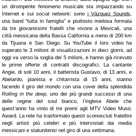
un dirompente fenomeno musicale sta impazzando su
Internet e sui social network: sono
i Vázquez Sounds
,
una band “tutta in famiglia” e piuttosto mielosa formata
da tre giovanissimi fratelli che vivono a Mexicali, una
città messicana della Bassa California a meno di 200 km
da Tijuana e San Diego. Su YouTube il loro video ha
superato le 3 milioni di visualizzazioni in dieci giorni, ad
oggi va verso la soglia dei 5 milioni, e hanno già ricevuto
le prime offerte di contratti discografici. La cantante
Angie, di soli 10 anni, il batterista Gustavo, di 13 anni, e
Abelardo, pianista e chitarrista di 15 anni, stanno
facendo il giro del mondo con una cover della splendida
Rolling in the deep
, uno dei più grandi successi di una
delle regine del soul bianco, l’inglese Abele che
quest’anno ha vinto di tre premi agli MTV Video Music
Award. La rete ha trasformato questi sconosciuti fratellini
negli artisti più celebri e più intervistati dai media
messicani e statunitensi nel giro di una settimana.