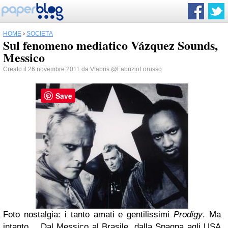
HOME
›
SOCIETÀ
Sul fenomeno mediatico Vázquez Sounds,
Messico
Creato il 26 novembre 2011 da
Vfabris
@FabrizioLorusso
Save
Foto nostalgia: i tanto amati e gentilissimi
Prodigy
. Ma
intanto… Dal Messico al Brasile, dalla Spagna agli USA