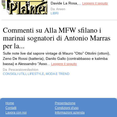
Davide La Rosa,...
Leggere il seguito
Da
Arwen
LIBRI
Commenti su Alla MFW sfilano i
marinai sognatori di Antonio Marras
per la...
Sulle note live dal sapore vintage di Mauro "Otto" Ottolini (ottoni),
Zeno De Rossi (batteria), Danilo Gallo (contrabbasso e kalimba
bassa) e Alessandro "Asso...
Leggere il seguito
Da
Pescaralovesfashion
CONSIGLI UTILI
LIFESTYLE
MODA E TREND
,
,
Home
Presentazione
Contatti
Condizioni d'uso
Lavora con noi
Informazioni azienda