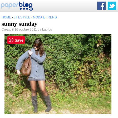
HOME
›
LIFESTYLE
›
MODA E TREND
sunny sunday
Creato il 16 ottobre 2011 da
Labibu
Save