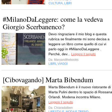
CULTURA
LIBRI
,
#MilanoDaLeggere: come la vedeva
Giorgio Scerbanenco?
Devo ringraziare il mio blog e questa
rubrica se finalmente mi sono decisa a
leggere un libro come quello di cui vi
parlo oggi in #MilanoDaLeggere .
Perchè, dev...
Leggere il seguito
Da
Maryandthebooks
LIBRI
VIAGGI
,
[Cibovagando] Marta Bibendum
Marta Bibendum è il nuovo ristorante di
Marta Pulini dentro lo spazio di Rossan
Orlandi. Modena incontra Milano.
Leggere il seguito
Da
Chiaradalben
LIFESTYLE
MODA E TREND
,