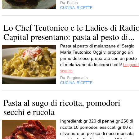
Da
Patiba
CUCINA
RICETTE
,
Lo Chef Teutonico e le Ladies di Radi
Capital presentano: pasta al pesto di...
Pasta al pesto di melanzane di Sergio
Maria Teutonico Oggi vi propongo un
primo delizioso preparato con un pesto
di melanzane da leccarsi i baffi!
Leggere i
seguito
Da
Sergiomaria
CUCINA
RICETTE
,
Pasta al sugo di ricotta, pomodori
secchi e rucola
Ingredienti: gr 320 di penne gr 250 di
ricotta 10 pomodori essiccati gr 80 di
olive nere un pizzico di noce moscata