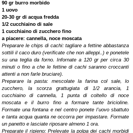
90 gr burro morbido
1 uovo
20-30 gr di acqua fredda
1/2 cucchiaino di sale
1 cucchiaino di zucchero fino
a piacere: cannella, noce moscata
Preparare le chips di cachi: tagliare a fettine abbastanza
sottili il caco duro (verificate che non alleppi..) e ponetele
su una teglia da forno. Infornate a 120 gr per circa 30
minuti o fino a che le fettine di cachi saranno croccanti
attenti a non farle bruciare).
Preparare la pasta: mescolate la farina col sale, lo
zucchero, la scorza grattugiata di 1/2 arancia, 1
cucchiaino di cannella, 1 punta di coltello di noce
moscata e il burro fino a formare tante bricioline.
Formate una fontana e nel centro ponete l’uovo sbattuto
e tanta acqua quanta ne occorra per impastare. Formate
un panetto e lasciate riposare almeno 1 ora.
Preparate il ripieno: Prelevate la polpa dei cachi morbidi