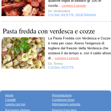
qualche foglia di basilico gr 100 di
rucola...
Leggere il seguito
Da
Verdenatura
CUCINA
RICETTE
VEGETARIANA
,
,
Pasta fredda con verdesca e cozze
La Pasta Fredda con Verdesca e Cozze
è nata per caso. Avevo l'esigenza di
togliere dal freezer della Verdesca che
sostava lì da tempo e, con il caldo afoso
di...
Leggere il seguito
Da
Teresa
CUCINA
RICETTE
,
Home
Presentazione
Contatti
Condizioni d'uso
Lavora con noi
Informazioni azienda
Rassegna stampa
Proponi il tuo blog