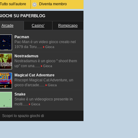
Tutto sull'autore
Diventa membro
 GIOCHI SU PAPERBLOG
Arcade
Casino'
Rompicapo
Pacman
Pac-Man é un video gioco creato nel
1979 da Toru......
Gioca
Nostradamus
Nostradamus è un gioco " shoot them
up" con una......
Gioca
Magical Cat Adventure
Riscopri Magical Cat Adventure, un
gioco d'arcade......
Gioca
Snake
Snake è un videogioco presente in
molti......
Gioca
Scopri lo spazio giochi di