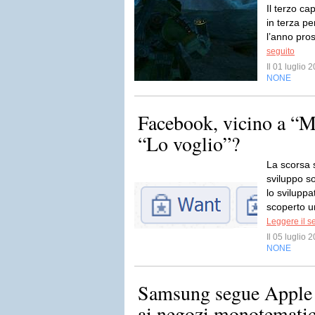
Il terzo ca
in terza p
l’anno pro
seguito
Il 01 luglio
NONE
Facebook, vicino a “Mi
“Lo voglio”?
La scorsa s
sviluppo s
lo svilupp
scoperto u
Leggere il s
Il 05 luglio
NONE
Samsung segue Apple 
ai negozi monotematici