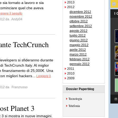
 sia tornato a lavoro e sia
2013
2012
icominciare quel che aveva
dicembre 2012
ggere il seguito
I
novembre 2012
 2012 da
Andy04
ottobre 2012
settembre 2012
agosto 2012
luglio 2012
giugno 2012
ante TechCrunch
maggio 2012
aprile 2012
marzo 2012
febbraio 2012
developers si sfideranno durante
gennaio 2012
di TechCrunch Italy. Al miglior
2011
n finanziamento di 25,000€. Una
2010
on migliori hackers...
Leggere il
2009
 2012 da
Franzrusso
Dossier Paperblog
Tecnologia
st Planet 3
Telefonia
t 3 si mostra in nuove immagini.