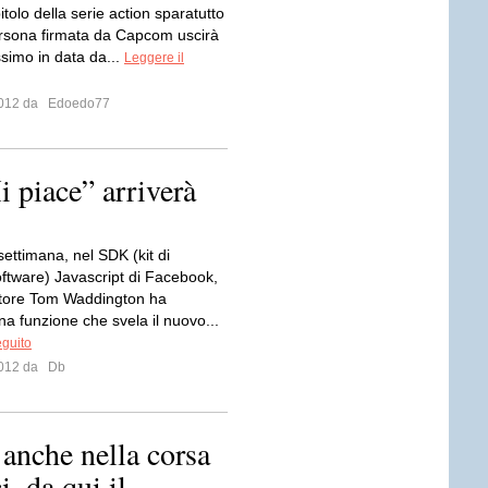
pitolo della serie action sparatutto
ersona firmata da Capcom uscirà
ssimo in data da...
Leggere il
 2012 da
Edoedo77
 piace” arriverà
ettimana, nel SDK (kit di
oftware) Javascript di Facebook,
atore Tom Waddington ha
na funzione che svela il nuovo...
eguito
 2012 da
Db
anche nella corsa
, da qui il