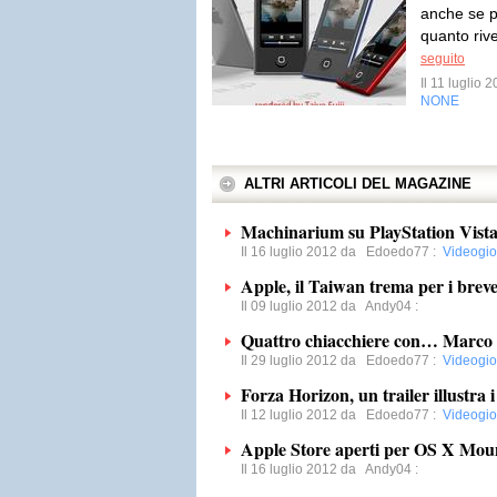
anche se pr
quanto riv
seguito
Il 11 luglio
NONE
ALTRI ARTICOLI DEL MAGAZINE
Machinarium su PlayStation Vista a
Il 16 luglio 2012 da
Edoedo77
:
Videogio
Apple, il Taiwan trema per i breve
Il 09 luglio 2012 da
Andy04
:
Quattro chiacchiere con… Marco
Il 29 luglio 2012 da
Edoedo77
:
Videogio
Forza Horizon, un trailer illustra i
Il 12 luglio 2012 da
Edoedo77
:
Videogio
Apple Store aperti per OS X Mou
Il 16 luglio 2012 da
Andy04
: