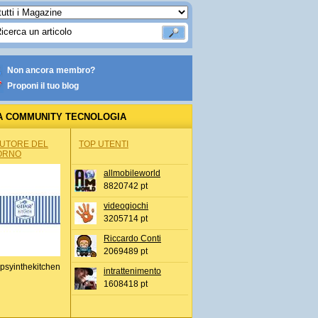
Non ancora membro?
Proponi il tuo blog
A COMMUNITY TECNOLOGIA
AUTORE DEL
TOP UTENTI
ORNO
allmobileworld
8820742 pt
videogiochi
3205714 pt
Riccardo Conti
2069489 pt
psyinthekitchen
intrattenimento
1608418 pt