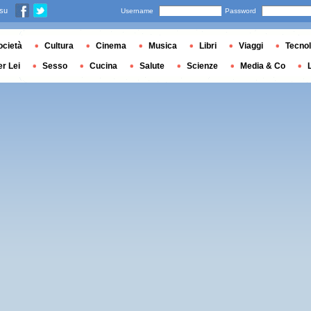
 su
Username
Password
ocietà
Cultura
Cinema
Musica
Libri
Viaggi
Tecnol
er Lei
Sesso
Cucina
Salute
Scienze
Media & Co