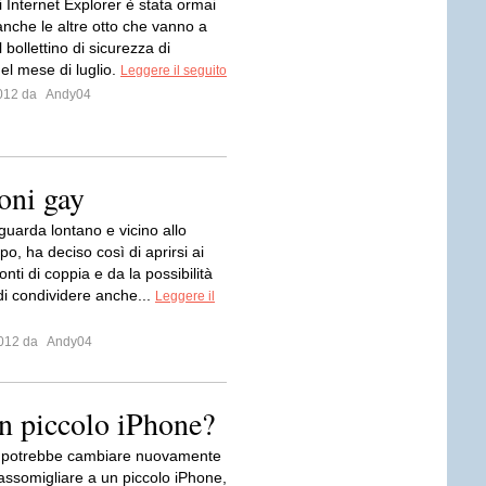
 Internet Explorer è stata ormai
 anche le altre otto che vanno a
 bollettino di sicurezza di
el mese di luglio.
Leggere il seguito
 2012 da
Andy04
oni gay
uarda lontano e vicino allo
o, ha deciso così di aprirsi ai
onti di coppia e da la possibilità
 di condividere anche...
Leggere il
 2012 da
Andy04
n piccolo iPhone?
 potrebbe cambiare nuovamente
 assomigliare a un piccolo iPhone,