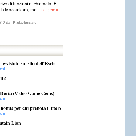
ivo di funzioni di chiamata. È
ela Macotakara, ma...
Leggere il
 2012 da
Redazioneatv
vvistato sul sito dell’Esrb
chi
tti!
 Doria (Video Game Gems)
chi
 bonus per chi prenota il titolo
chi
ntain Lion