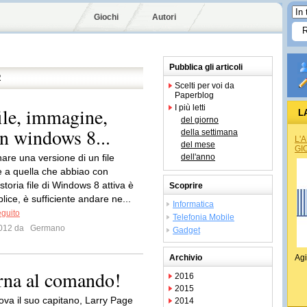
Giochi
Autori
Pubblica gli articoli
R
Scelti per voi da
Paperblog
I più letti
ile, immagine,
L
del giorno
in windows 8...
della settimana
L'
del mese
GI
inare una versione di un file
dell'anno
 a quella che abbiao con
storia file di Windows 8 attiva è
Scoprire
ice, è sufficiente andare ne...
Informatica
eguito
Telefonia Mobile
 2012 da
Germano
Gadget
Archivio
Agi
rna al comando!
2016
2015
ova il suo capitano, Larry Page
2014