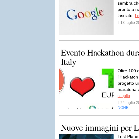
sembra che
pronto a r
lasciato.
Le
Il 13 luglio
Evento Hackathon dur
Italy
Oltre 100 
l'Hackaton 
progetto u
maratona c
seguito
Il 24 luglio
NONE
Nuove immagini per Lo
Lost Plane