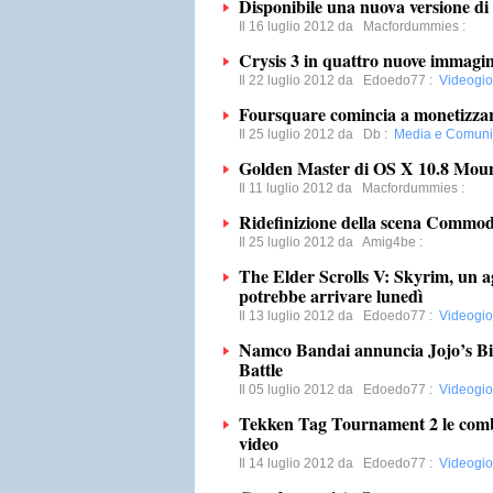
Disponibile una nuova versione d
Il 16 luglio 2012 da
Macfordummies
:
Crysis 3 in quattro nuove immagin
Il 22 luglio 2012 da
Edoedo77
:
Videogio
Foursquare comincia a monetizza
Il 25 luglio 2012 da
Db
:
Media e Comuni
Golden Master di OS X 10.8 Mount
Il 11 luglio 2012 da
Macfordummies
:
Ridefinizione della scena Commo
Il 25 luglio 2012 da
Amig4be
:
The Elder Scrolls V: Skyrim, un
potrebbe arrivare lunedì
Il 13 luglio 2012 da
Edoedo77
:
Videogio
Namco Bandai annuncia Jojo’s Bi
Battle
Il 05 luglio 2012 da
Edoedo77
:
Videogio
Tekken Tag Tournament 2 le combo
video
Il 14 luglio 2012 da
Edoedo77
:
Videogio