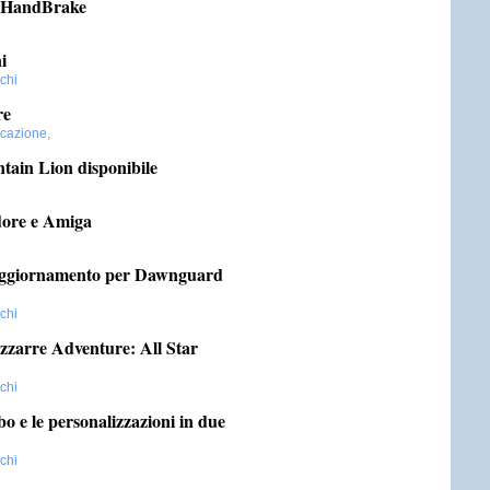
i HandBrake
i
chi
re
cazione
,
ain Lion disponibile
dore e Amiga
 aggiornamento per Dawnguard
chi
zzarre Adventure: All Star
chi
 e le personalizzazioni in due
chi