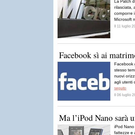
La Patch di
rilasciata,
comporre il
Microsoft n
Il 11 luglio
Facebook sì ai matrim
Facebook g
stesso temp
nuovi orizz
agli utenti
seguito
Il 06 luglio
Ma l’iPod Nano sarà u
iPod Nano
fattezze e