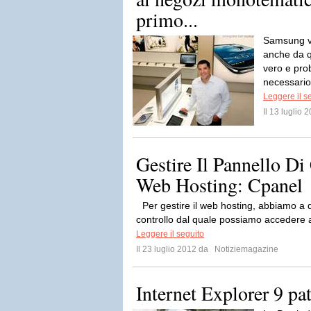
primo...
Samsung ve
anche da q
vero e prob
necessario
Leggere il s
Il 13 luglio
Gestire Il Pannello Di
Web Hosting: Cpanel
Per gestire il web hosting, abbiamo a 
controllo dal quale possiamo accedere al
Leggere il seguito
Il 23 luglio 2012 da
Notiziemagazine
Internet Explorer 9 pat