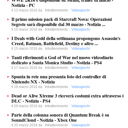
Notizia - PC
Il 12 marzo 2016 da
Intrattenimento
:
Videogiochi
Il primo mission pack di Starcraft Nova: Operazioni
Segrete sarà disponibile dal 30 marzo - Notizia ...
Il 15 marzo 2016 da
Intrattenimento
:
Videogiochi
I Deals with Gold della settimana propongono Assassin's
Creed, Batman, Battlefield, Destiny e altro ...
Il 15 marzo 2016 da
Intrattenimento
:
Videogiochi
Tanti riferimenti a God of War nel nuovo videodiario
dedicato a Santa Monica Studio - Notizia - PS4
Il 17 marzo 2016 da
Intrattenimento
:
Videogiochi
Spunta in rete una presunta foto del controller di
Nintendo NX - Notizia
Il 18 marzo 2016 da
Intrattenimento
:
Videogiochi
Dead or Alive Xtreme 3 riceverà costumi extra attraverso i
DLC - Notizia - PS4
Il 20 marzo 2016 da
Intrattenimento
:
Videogiochi
Parte della colonna sonora di Quantum Break è su
SoundCloud - Notizia - Xbox One
Il 20 marzo 2016 da
Intrattenimento
:
Videogiochi