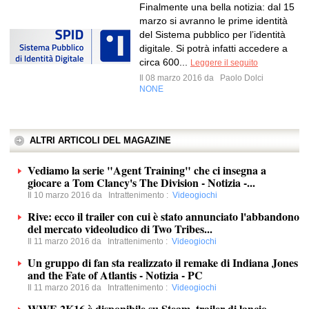
Finalmente una bella notizia: dal 15
marzo si avranno le prime identità
del Sistema pubblico per l’identità
digitale. Si potrà infatti accedere a
circa 600...
Leggere il seguito
Il 08 marzo 2016 da
Paolo Dolci
NONE
ALTRI ARTICOLI DEL MAGAZINE
Vediamo la serie "Agent Training" che ci insegna a
giocare a Tom Clancy's The Division - Notizia -...
Il 10 marzo 2016 da
Intrattenimento
:
Videogiochi
Rive: ecco il trailer con cui è stato annunciato l'abbandono
del mercato videoludico di Two Tribes...
Il 11 marzo 2016 da
Intrattenimento
:
Videogiochi
Un gruppo di fan sta realizzato il remake di Indiana Jones
and the Fate of Atlantis - Notizia - PC
Il 11 marzo 2016 da
Intrattenimento
:
Videogiochi
WWE 2K16 è disponibile su Steam, trailer di lancio -