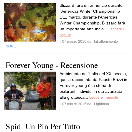
Blizzard farà un annuncio durante
l'Americas Winter Championship
L'11 marzo, durante l'Americas
Winter Championship, Blizzard farà
un importante annuncio...
Leggere il
seguito
Il 07 marzo 2016 da
Intrattenimento
NONE
Forever Young - Recensione
Ambientata nell'Italia del XXI secolo,
quella raccontata da Fausto Brizzi in
Forever young è la storia di
esilaranti individui in età avanzata
alla grottesca...
Leggere il seguito
Il 07 marzo 2016 da
Lightman
Spid: Un Pin Per Tutto