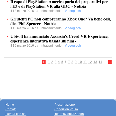
Il capo di PlayStation America parla dei preparativi per
l'E3 e di PlayStation VR alla GDC - Notizia
Il 12 marzo 2016 da
Intrattenimento
:
Videogiochi
Gli utenti PC non compreranno Xbox One? Va bene così,
dice Phil Spencer - Notizia
Il 15 marzo 2016 da
Intrattenimento
:
Videogiochi
Ubisoft ha annunciato Assassin's Creed VR Experience,
esperienza interattiva basata sul film -...
Il 15 marzo 2016 da
Intrattenimento
:
Videogiochi
1
2
3
4
5
6
7
8
9
10
11
12
13
14
...
Home
Presentazione
Contatti
Condizioni d'uso
Lavora con noi
Informazioni azienda