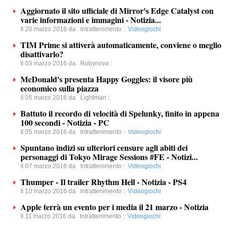
Aggiornato il sito ufficiale di Mirror's Edge Catalyst con
varie informazioni e immagini - Notizia...
Il 20 marzo 2016 da
Intrattenimento
:
Videogiochi
TIM Prime si attiverà automaticamente, conviene o meglio
disattivarlo?
Il 03 marzo 2016 da
Robynova
:
McDonald's presenta Happy Goggles: il visore più
economico sulla piazza
Il 05 marzo 2016 da
Lightman
:
Battuto il recordo di velocità di Spelunky, finito in appena
100 secondi - Notizia - PC
Il 05 marzo 2016 da
Intrattenimento
:
Videogiochi
Spuntano indizi su ulteriori censure agli abiti dei
personaggi di Tokyo Mirage Sessions #FE - Notizi...
Il 07 marzo 2016 da
Intrattenimento
:
Videogiochi
Thumper - Il trailer Rhythm Hell - Notizia - PS4
Il 10 marzo 2016 da
Intrattenimento
:
Videogiochi
Apple terrà un evento per i media il 21 marzo - Notizia
Il 11 marzo 2016 da
Intrattenimento
:
Videogiochi