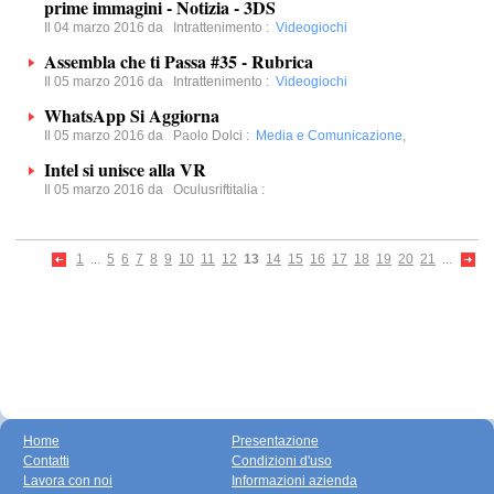
prime immagini - Notizia - 3DS
Il 04 marzo 2016 da
Intrattenimento
:
Videogiochi
Assembla che ti Passa #35 - Rubrica
Il 05 marzo 2016 da
Intrattenimento
:
Videogiochi
WhatsApp Si Aggiorna
Il 05 marzo 2016 da
Paolo Dolci
:
Media e Comunicazione
,
Intel si unisce alla VR
Il 05 marzo 2016 da
Oculusriftitalia
:
1
...
5
6
7
8
9
10
11
12
13
14
15
16
17
18
19
20
21
...
Home
Presentazione
Contatti
Condizioni d'uso
Lavora con noi
Informazioni azienda