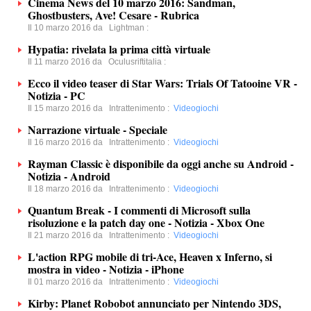
Cinema News del 10 marzo 2016: Sandman,
Ghostbusters, Ave! Cesare - Rubrica
Il 10 marzo 2016 da
Lightman
:
Hypatia: rivelata la prima città virtuale
Il 11 marzo 2016 da
Oculusriftitalia
:
Ecco il video teaser di Star Wars: Trials Of Tatooine VR -
Notizia - PC
Il 15 marzo 2016 da
Intrattenimento
:
Videogiochi
Narrazione virtuale - Speciale
Il 16 marzo 2016 da
Intrattenimento
:
Videogiochi
Rayman Classic è disponibile da oggi anche su Android -
Notizia - Android
Il 18 marzo 2016 da
Intrattenimento
:
Videogiochi
Quantum Break - I commenti di Microsoft sulla
risoluzione e la patch day one - Notizia - Xbox One
Il 21 marzo 2016 da
Intrattenimento
:
Videogiochi
L'action RPG mobile di tri-Ace, Heaven x Inferno, si
mostra in video - Notizia - iPhone
Il 01 marzo 2016 da
Intrattenimento
:
Videogiochi
Kirby: Planet Robobot annunciato per Nintendo 3DS,