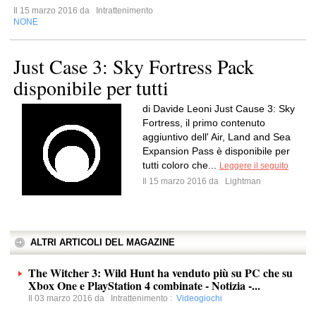
Il 15 marzo 2016 da
Intrattenimento
NONE
Just Case 3: Sky Fortress Pack
disponibile per tutti
di Davide Leoni Just Cause 3: Sky
Fortress, il primo contenuto
aggiuntivo dell' Air, Land and Sea
Expansion Pass è disponibile per
tutti coloro che...
Leggere il seguito
Il 15 marzo 2016 da
Lightman
ALTRI ARTICOLI DEL MAGAZINE
The Witcher 3: Wild Hunt ha venduto più su PC che su
Xbox One e PlayStation 4 combinate - Notizia -...
Il 03 marzo 2016 da
Intrattenimento
:
Videogiochi