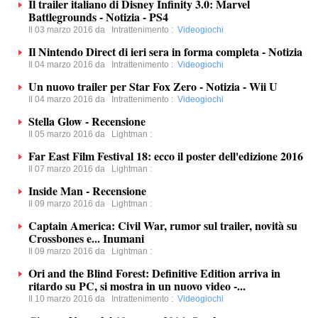
Il trailer italiano di Disney Infinity 3.0: Marvel
Battlegrounds - Notizia - PS4
Il 03 marzo 2016 da
Intrattenimento
:
Videogiochi
Il Nintendo Direct di ieri sera in forma completa - Notizia
Il 04 marzo 2016 da
Intrattenimento
:
Videogiochi
Un nuovo trailer per Star Fox Zero - Notizia - Wii U
Il 04 marzo 2016 da
Intrattenimento
:
Videogiochi
Stella Glow - Recensione
Il 05 marzo 2016 da
Lightman
:
Far East Film Festival 18: ecco il poster dell'edizione 2016
Il 07 marzo 2016 da
Lightman
:
Inside Man - Recensione
Il 09 marzo 2016 da
Lightman
:
Captain America: Civil War, rumor sul trailer, novità su
Crossbones e... Inumani
Il 09 marzo 2016 da
Lightman
:
Ori and the Blind Forest: Definitive Edition arriva in
ritardo su PC, si mostra in un nuovo video -...
Il 10 marzo 2016 da
Intrattenimento
:
Videogiochi