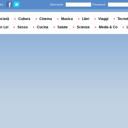
 su
Username
Password
ocietà
Cultura
Cinema
Musica
Libri
Viaggi
Tecnol
er Lei
Sesso
Cucina
Salute
Scienze
Media & Co