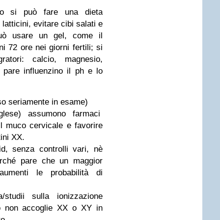
to si può fare una dieta
tticini, evitare cibi salati e
può usare un gel, come il
72 ore nei giorni fertili; si
atori: calcio, magnesio,
 pare influenzino il ph e lo
eso seriamente in esame)
nglese) assumono farmaci
il muco cervicale e favorire
ini XX.
, senza controlli vari, nè
perché pare che un maggior
aumenti le probabilità di
/studii sulla ionizzazione
 o non accoglie XX o XY in
o.