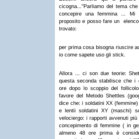
cicogna..."
Parliamo del tema che 
concepire una femmina ... Mi 
proposito e posso fare un elenco d
trovato:
per prima cosa bisogna riuscire ad 
io come sapete uso gli stick.
Allora ... ci son due teorie: Sh
questa seconda stabilisce che i 
ore dopo lo scoppio del follicolo
favore del Metodo Shettles (goog
dice che:
i soldatini XX (femmine) 
e lenti
i soldatini XY (maschi) s
veloci
ergo: i rapporti avvenuti più
concepimento di femmine ( in ge
almeno 48 ore prima è conside