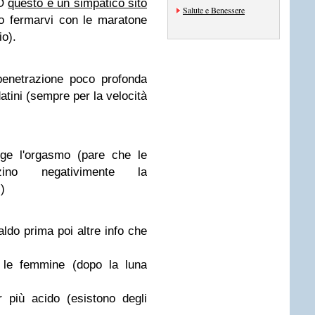
'O
questo è un simpatico sito
Salute e Benessere
do fermarvi con le maratone
o).
penetrazione poco profonda
datini (sempre per la velocità
ge l'orgasmo (pare che le
nzino negativimente la
)
caldo prima
poi altre info che
e le femmine (dopo la luna
 più acido (esistono degli