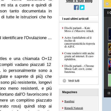
Vedi il suo blog
mi sta a cuore e quindi di
son tanto documentata in
I
i tutte le istruzioni che ho
I suoi ultimi articoli
Dischi parlanti – Kate
Moss e i Massive Attack
identificare l'Ovulazione ...
Actos l'antidiabete ed il
rischio di
cancerogenicità:la risposta
di AIFA.
Come rendersi utili anche
grazie ad internet. Il caso
ettles e una chiamata O+12
optalidon.
compiti vadano piazzati 12
Dischi parlanti – Chrome
Music Lab: cos'è, come
.
io personalmente sono a
funziona.
late e saprete di più) che
Vedi tutti
sono più resistente, longevi
ono meno resistenti, e più
Magazines
 lontano dall'O favoriscono il
nere un compitino piazzato
Bambini
rato rosa) quindi stop ai
Rimedi Naturali