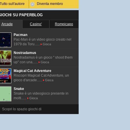
Tutto sull'autore
Diventa membro
 GIOCHI SU PAPERBLOG
Arcade
Casino'
Rompicapo
Pacman
Pac-Man é un video gioco creato nel
1979 da Toru......
Gioca
Nostradamus
Nostradamus è un gioco " shoot them
up" con una......
Gioca
Magical Cat Adventure
Riscopri Magical Cat Adventure, un
gioco d'arcade......
Gioca
Snake
Snake è un videogioco presente in
molti......
Gioca
Scopri lo spazio giochi di