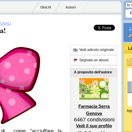
Giochi
Autori
TURALI
sa!
L
Vedi articolo originale
L'
Segnala un abuso
GI
A proposito dell'autore
Farmacia Serra
Agi
Genova
6467
condivisioni
Vedi il suo profilo
 di come "acciuffare la