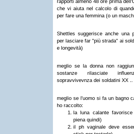
rapporti almeno 48 ore prima dell
che vi aiuta nel calcolo di quan
per fare una femmina (o un maschi
Shettles suggerisce anche una 
per lasciare far "più strada" ai sol
e longevità)
meglio se la donna non raggiun
sostanze rilasciate influe
sopravvivevnza dei soldatini XX .. 
meglio se l'uomo si fa un bagno 
ho raccolto:
la luna calante favorisc
piena quindi)
il ph vaginale deve esser