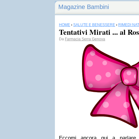
Magazine Bambini
HOME
›
SALUTE E BENESSERE
›
RIMEDI NA
Tentativi Mirati ... al Ro
Da
Farmacia Serra Genova
Eccomi ancora qui a parlare