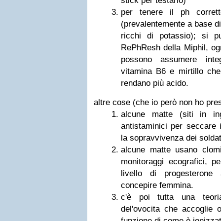
stick per testarlo)
per tenere il ph corret
(prevalentemente a base di la
ricchi di potassio); si 
RePhResh della Miphil, ogni 
possono assumere integr
vitamina B6 e mirtillo che
rendano più acido.
altre cose (che io però non ho pr
alcune matte (siti in i
antistaminici per seccare 
la sopravvivenza dei soldat
alcune matte usano clomid
monitoraggi ecografici, 
livello di progesterone 
concepire femmina.
c'è poi tutta una teoria
del'ovocita che accoglie
funzione di come è ionizzat