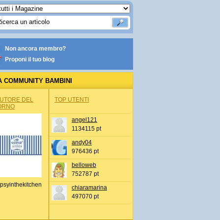
Non ancora membro?
Proponi il tuo blog
A COMMUNITY BAMBINI
AUTORE DEL
TOP UTENTI
ORNO
angel121
1134115 pt
andy04
976436 pt
belloweb
752787 pt
psyinthekitchen
chiaramarina
497070 pt