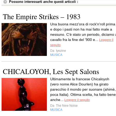
Possono interessarti anche questi articoli :
The Empire Strikes – 1983
Una buona mezz'ora di rock'n'roll prima
e dopo i pasti non ha mai fatto male a
nessuno. C'è stato un periodo, diciamo 
cavallo fra la fine del '900 e...
Leggere il
seguito
Da
Iyezine
MUSICA
CHICALOYOH, Les Sept Salons
Ultimamente la francese Chicaloyoh
(vero nome Alice Dourlen) ha girato
parecchio il mondo per suonare (ahimè,
poca Italia). Ottima scelta, ha fatto bene
anche...
Leggere il seguito
Da
The New Noise
MUSICA