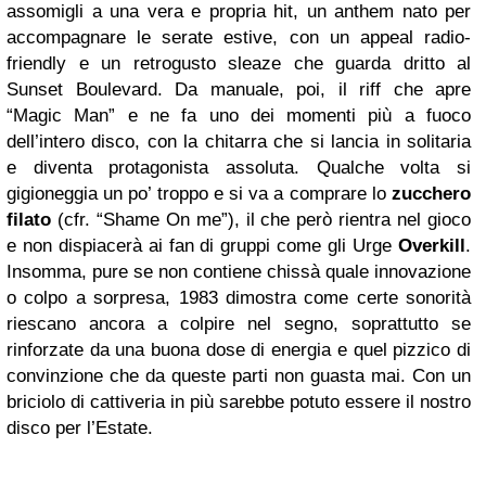
assomigli a una vera e propria hit, un anthem nato per
accompagnare le serate estive, con un appeal radio-
friendly e un retrogusto sleaze che guarda dritto al
Sunset Boulevard. Da manuale, poi, il riff che apre
“Magic Man” e ne fa uno dei momenti più a fuoco
dell’intero disco, con la chitarra che si lancia in solitaria
e diventa protagonista assoluta. Qualche volta si
gigioneggia un po’ troppo e si va a comprare lo
zucchero
filato
(cfr. “Shame On me”), il che però rientra nel gioco
e non dispiacerà ai fan di gruppi come gli Urge
Overkill
.
Insomma, pure se non contiene chissà quale innovazione
o colpo a sorpresa, 1983 dimostra come certe sonorità
riescano ancora a colpire nel segno, soprattutto se
rinforzate da una buona dose di energia e quel pizzico di
convinzione che da queste parti non guasta mai. Con un
briciolo di cattiveria in più sarebbe potuto essere il nostro
disco per l’Estate.