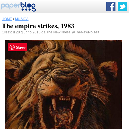
HOME
›
MUSICA
The empire strikes, 1983
Creato il 28 giugno 2015 da
The New Noise
@TheNewNoiseIt
Save