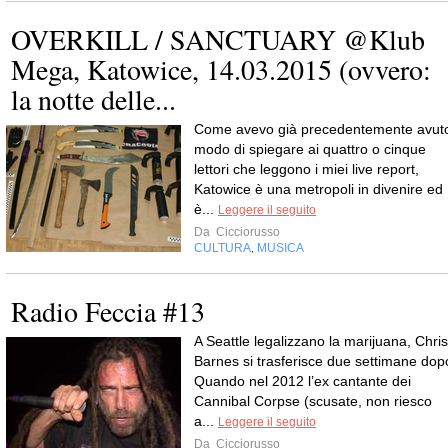
OVERKILL / SANCTUARY @Klub
Mega, Katowice, 14.03.2015 (ovvero:
la notte delle...
Come avevo già precedentemente avut
modo di spiegare ai quattro o cinque
lettori che leggono i miei live report,
Katowice è una metropoli in divenire ed
è...
Leggere il seguito
Da
Cicciorusso
CULTURA
MUSICA
,
Radio Feccia #13
A Seattle legalizzano la marijuana, Chris
Barnes si trasferisce due settimane dop
Quando nel 2012 l’ex cantante dei
Cannibal Corpse (scusate, non riesco
a...
Leggere il seguito
Da
Cicciorusso