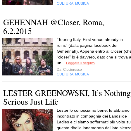
CULTURA
MUSICA
,
GEHENNAH @Closer, Roma,
6.2.2015
“Touring Italy. First venue already in
ruins” (dalla pagina facebook dei
Gehennah). Appena entro al Closer (ch
“closer” lo è davvero, dato che si trova 
un...
Leggere il seguito
Da
Cicciorusso
CULTURA
MUSICA
,
LESTER GREENOWSKI, It’s Nothing
Serious Just Life
Lester lo conosciamo bene, lo abbiamo
incontrato in compagnia dei Landslide
Ladies e ci siamo soffermati più volte su
questo ribelle innamorato del lato sleaz