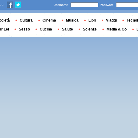
 su
Username
Password
ocietà
Cultura
Cinema
Musica
Libri
Viaggi
Tecnol
er Lei
Sesso
Cucina
Salute
Scienze
Media & Co