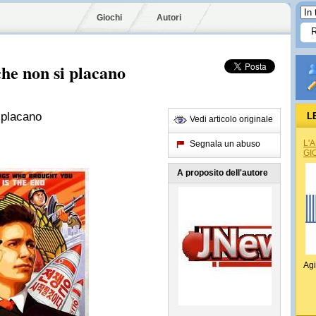
Giochi
Autori
che non si placano
 placano
L
Vedi articolo originale
L'
Segnala un abuso
GI
A proposito dell'autore
Agi