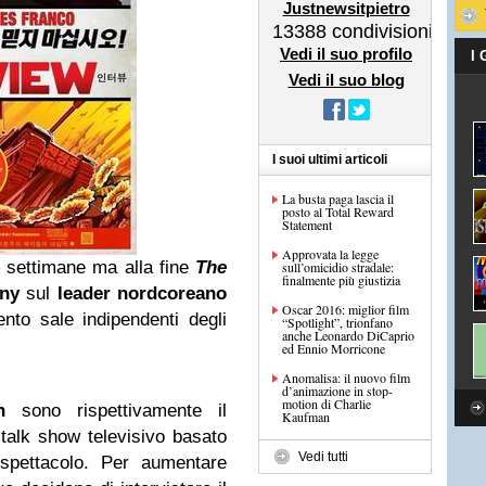
Justnewsitpietro
13388
condivisioni
Vedi il suo profilo
I
Vedi il suo blog
I suoi ultimi articoli
La busta paga lascia il
posto al Total Reward
Statement
Approvata la legge
e settimane ma alla fine
The
sull’omicidio stradale:
finalmente più giustizia
ny
sul
leader nordcoreano
Oscar 2016: miglior film
ento sale indipendenti degli
“Spotlight”, trionfano
anche Leonardo DiCaprio
ed Ennio Morricone
Anomalisa: il nuovo film
d’animazione in stop-
motion di Charlie
n
sono rispettivamente il
Kaufman
 talk show televisivo basato
Vedi tutti
pettacolo. Per aumentare