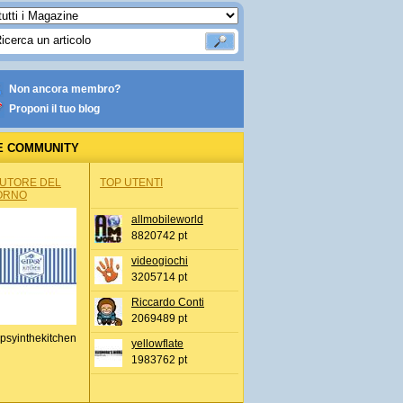
Non ancora membro?
Proponi il tuo blog
E COMMUNITY
AUTORE DEL
TOP UTENTI
ORNO
allmobileworld
8820742 pt
videogiochi
3205714 pt
Riccardo Conti
2069489 pt
psyinthekitchen
yellowflate
1983762 pt