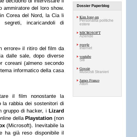
ue decidono di intervistare il
Dossier Paperblog
 ammiratore del loro show.
in Corea del Nord, la Cia li
Kim Jong-un
Personalità politiche
 segreti, incaricandoli di
estere
MICROSOFT
Aziende
google
errore» il ritiro del film da
Internet
a dalle sale, dopo diverse
youtube
Siti
er coreani (almeno secondo
Gossip
sistema informatico della casa
Musicisti Stranieri
James Franco
Attori
tare il film nonostante la
la rabbia dei sostenitori di
n gruppo di hacker, i
Lizard
online della
Playstation
(non
ox
(Microsoft). Inevitabile la
e ha già reso disponibile il