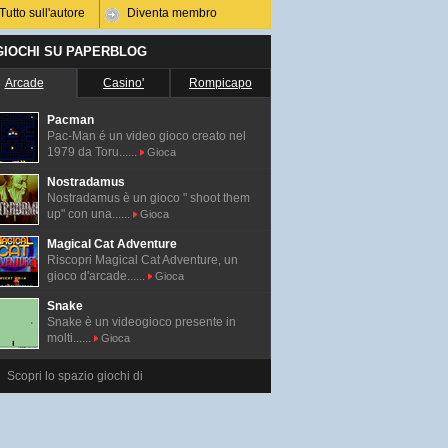
Tutto sull'autore
Diventa membro
 GIOCHI SU PAPERBLOG
Arcade
Casino'
Rompicapo
Pacman
Pac-Man é un video gioco creato nel
1979 da Toru......
Gioca
Nostradamus
Nostradamus è un gioco " shoot them
up" con una......
Gioca
Magical Cat Adventure
Riscopri Magical Cat Adventure, un
gioco d'arcade......
Gioca
Snake
Snake è un videogioco presente in
molti......
Gioca
Scopri lo spazio giochi di