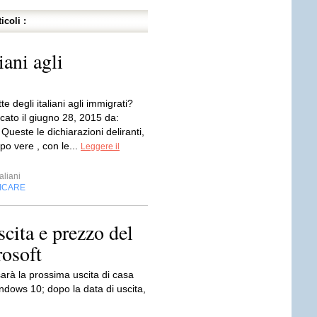
icoli :
iani agli
te degli italiani agli immigrati?
cato il giugno 28, 2015 da:
ueste le dichiarazioni deliranti,
o vere , con le...
Leggere il
aliani
FICARE
cita e prezzo del
rosoft
sarà la prossima uscita di casa
ndows 10; dopo la data di uscita,