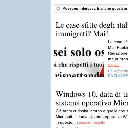
Possono interessarti anche questi art
Le case sfitte degli ital
immigrati? Mai!
Le case sfit
Mai! Pubbli
Redazione Q
ma purtropp
seguito
Da
Appuntiit
DA CLASSI
Windows 10, data di us
sistema operativo Mic
C’è tanta curiosità intorno a quella che 
Microsoft: il nuovo sistema operativo Wi
in queste...
Leggere il seguito