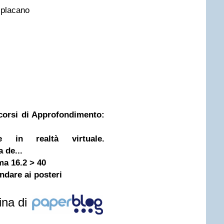
 placano
corsi di Approfondimento:
e in realtà virtuale.
 de...
ma 16.2 > 40
ndare ai posteri
ina di