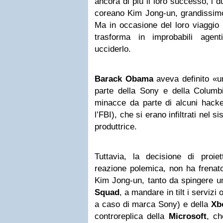
ancora di più il loro successo, i d
coreano Kim Jong-un, grandissimo
Ma in occasione del loro viaggio 
trasforma in improbabili agenti
ucciderlo.
Barack Obama
aveva definito «un 
parte della Sony e della Columbi
minacce da parte di alcuni hack
l’FBI), che si erano infiltrati nel 
produttrice.
Tuttavia, la decisione di proiet
reazione polemica, non ha frenato 
Kim Jong-un, tanto da spingere u
Squad
, a mandare in tilt i servizi 
a caso di marca Sony) e della
Xb
controreplica della
Microsoft
, ch