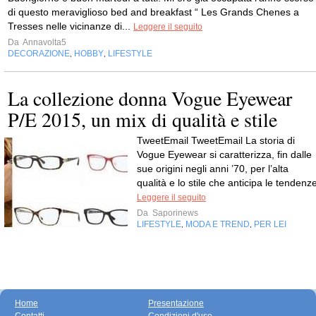
di questo meraviglioso bed and breakfast “ Les Grands Chenes a
Tresses nelle vicinanze di...
Leggere il seguito
Da
Annavolta5
DECORAZIONE
HOBBY
LIFESTYLE
,
,
La collezione donna Vogue Eyewear
P/E 2015, un mix di qualità e stile
TweetEmail TweetEmail La storia di
Vogue Eyewear si caratterizza, fin dalle
sue origini negli anni ’70, per l’alta
qualità e lo stile che anticipa le tendenz
Leggere il seguito
Da
Saporinews
LIFESTYLE
MODA E TREND
PER LEI
,
,
Home
Presentazione
Contatti
Condizioni d'uso