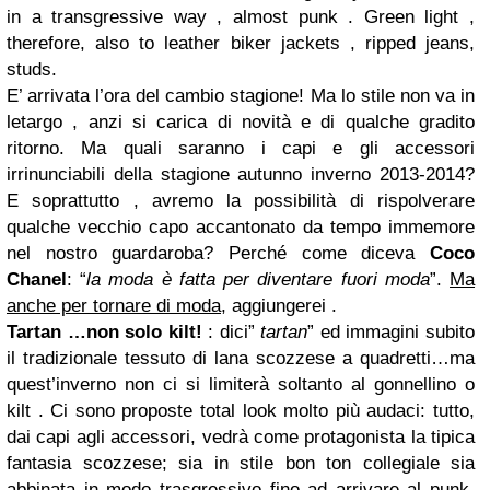
in a transgressive way , almost punk . Green light ,
therefore, also to leather biker jackets , ripped jeans,
studs.
E’ arrivata l’ora del cambio stagione! Ma lo stile non va in
letargo , anzi si carica di novità e di qualche gradito
ritorno. Ma quali saranno i capi e gli accessori
irrinunciabili della stagione autunno inverno 2013-2014?
E soprattutto , avremo la possibilità di rispolverare
qualche vecchio capo accantonato da tempo immemore
nel nostro guardaroba? Perché come diceva
Coco
Chanel
: “
la moda è fatta per diventare fuori moda
”.
Ma
anche per tornare di moda
, aggiungerei .
Tartan …non solo kilt!
:
dici”
tartan
” ed immagini subito
il tradizionale tessuto di lana scozzese a quadretti…ma
quest’inverno non ci si limiterà soltanto al gonnellino o
kilt . Ci sono proposte total look molto più audaci: tutto,
dai capi agli accessori, vedrà come protagonista la tipica
fantasia scozzese; sia in stile bon ton collegiale sia
abbinata in modo trasgressivo fino ad arrivare al punk.