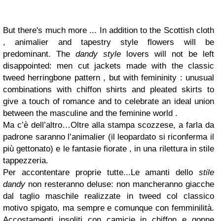
But there's much more ... In addition to the Scottish cloth
, animalier and tapestry style flowers will be
predominant.
The
dandy style
lovers will not be left
disappointed: men cut jackets made ​​with the classic
tweed herringbone pattern , but with femininity : unusual
combinations with chiffon shirts and pleated skirts to
give a touch of romance and to celebrate an ideal union
between the masculine and the feminine world .
Ma c’è dell’altro…
Oltre alla stampa scozzese, a farla da
padrone saranno l’animalier (il leopardato si riconferma il
più gettonato) e le fantasie fiorate , in una rilettura in stile
tappezzeria.
Per accontentare proprie tutte...
Le amanti dello
stile
dandy
non resteranno deluse: non mancheranno giacche
dal taglio maschile realizzate in tweed col classico
motivo spigato, ma sempre e comunque con femminilità.
Accostamenti insoliti con camicie in chiffon e gonne