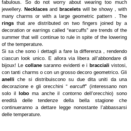
fabulous. So
do not
worry about wearing too much
jewellery
.
Necklaces
and
bracelets
will be showy , with
many charms or with a large geometric pattern . The
rings
that are distributed on two fingers joined by a
decoration or earrings called “earcuffs” are trends of the
summer that will continue to rule in spite of the lowering
of the temperature.
Si sa che sono i dettagli a fare la differenza , rendendo
ciascun look unico. E allora via libera all’abbondare di
bijoux! Le
collane
saranno evidenti e i
bracciali
vistosi,
con tanti charms o con un grosso decoro geometrico. Gli
anelli
che si distribuiscono su due dita uniti da una
decorazione e gli orecchini “
earcuff
” (interessano non
solo il
lobo
ma anche il contorno dell’orecchio) sono
eredità delle tendenze della bella stagione che
continueranno a dettare legge nonostante l’abbassarsi
delle temperature.