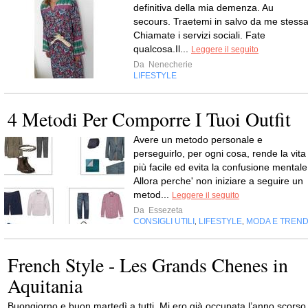
definitiva della mia demenza. Au
secours. Traetemi in salvo da me stessa
Chiamate i servizi sociali. Fate
qualcosa.Il...
Leggere il seguito
Da
Nenecherie
LIFESTYLE
4 Metodi Per Comporre I Tuoi Outfit
Avere un metodo personale e
perseguirlo, per ogni cosa, rende la vita
più facile ed evita la confusione mentale
Allora perche' non iniziare a seguire un
metod...
Leggere il seguito
Da
Essezeta
CONSIGLI UTILI
LIFESTYLE
MODA E TREN
,
,
French Style - Les Grands Chenes in
Aquitania
Buongiorno e buon martedì a tutti. Mi ero già occupata l’anno scorso