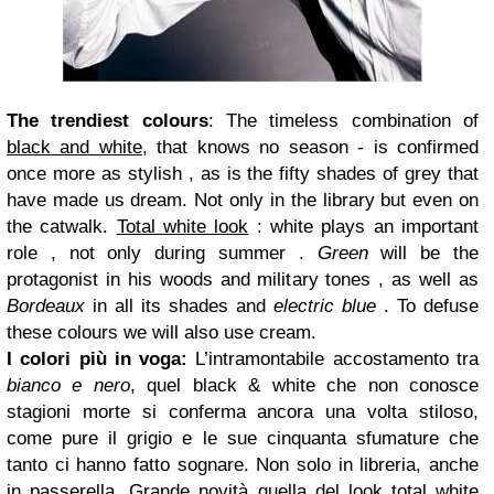
The trendiest colours
:
The timeless combination of
black and white
, that knows no
season -
is confirmed
once more
as
stylish ,
as is the
fifty shades of grey that
have made us dream.
Not only in the library
but
even on
the catwalk.
Total white look
: white plays an important
role , not only during summer .
Green
will be the
protagonist in his woods and military tones , as well as
Bordeaux
in all its shades and
electric blue
. To defuse
these colours we will also use cream.
I colori più in voga:
L’intramontabile accostamento tra
bianco e nero
, quel black & white che non conosce
stagioni morte si conferma ancora una volta stiloso,
come pure il grigio e le sue cinquanta sfumature che
tanto ci hanno fatto sognare. Non solo in libreria, anche
in passerella.
Grande novità quella del look
total white