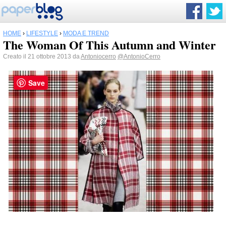
HOME
›
LIFESTYLE
›
MODA E TREND
The Woman Of This Autumn and Winter
Creato il 21 ottobre 2013 da
Antoniocerro
@AntonioCerro
Save