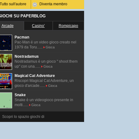
Tutto sull'autore
Diventa membro
 GIOCHI SU PAPERBLOG
Arcade
Casino'
Rompicapo
Pacman
Pac-Man é un video gioco creato nel
1979 da Toru......
Gioca
Nostradamus
Nostradamus è un gioco " shoot them
up" con una......
Gioca
Magical Cat Adventure
Riscopri Magical Cat Adventure, un
gioco d'arcade......
Gioca
Snake
Snake è un videogioco presente in
molti......
Gioca
Scopri lo spazio giochi di