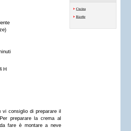
Cucina
Ricette
dente
ze)
inuti
24 H
ù vi consiglio di preparare il
 Per preparare la crema al
 da fare è montare a neve