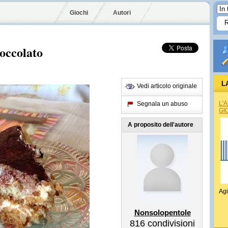
Giochi
Autori
ioccolato
L
Vedi articolo originale
L'
Segnala un abuso
GI
A proposito dell'autore
Agi
Nonsolopentole
816
condivisioni