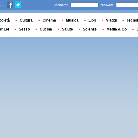
 su
Username
Password
ocietà
Cultura
Cinema
Musica
Libri
Viaggi
Tecnol
er Lei
Sesso
Cucina
Salute
Scienze
Media & Co