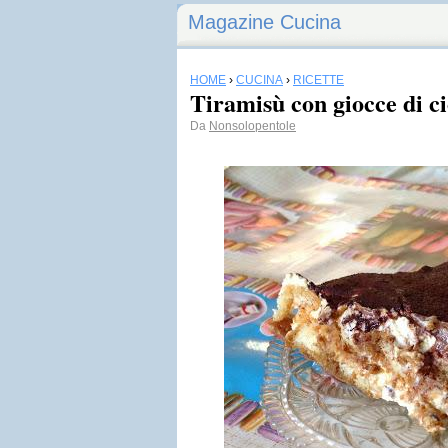
Magazine Cucina
HOME
›
CUCINA
›
RICETTE
Tiramisù con giocce di c
Da
Nonsolopentole