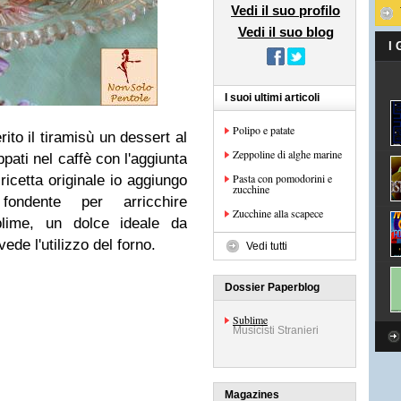
Vedi il suo profilo
Vedi il suo blog
I
I suoi ultimi articoli
Polipo e patate
rito il tiramisù un dessert al
Zeppoline di alghe marine
pati nel caffè con l'aggiunta
Pasta con pomodorini e
icetta originale io aggiungo
zucchine
ondente per arricchire
Zucchine alla scapece
lime, un dolce ideale da
ede l'utilizzo del forno.
Vedi tutti
Dossier Paperblog
Sublime
Musicisti Stranieri
Magazines