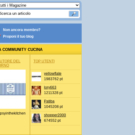
Non ancora membro?
Proponi il tuo blog
A COMMUNITY CUCINA
AUTORE DEL
TOP UTENTI
ORNO
yellowflate
1983762 pt
lory663
1211328 pt
Patiba
1045208 pt
psyinthekitchen
shopper2000
674552 pt