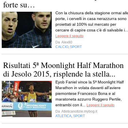
forte su…
Con la chiusura della stagione ormai all
porte, i cervelli in casa nerazzurra sono
proiettati al 100% sul mercato per
cercare di capire cosa c’è di salvabile i..
Leggere il seguito
Da
Alex80
CALCIO
SPORT
,
Risultati 5ª Moonlight Half Marathon
di Jesolo 2015, risplende la stella...
Eyob Faniel vince la 5ª Moonlight Half
Marathon in volata davanti all’aviere
piemontese Francesco Bona e al
maratoneta azzurro Ruggero Pertile,
entrambi con il...
Leggere il seguito
Da
Atleticanotizie.mybog.it
ATLETICA
SPORT
,