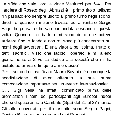
La sfida che vale l’oro la vince Mattiucci per 6-4. Per
l’arciere di Roseto degli Abruzzi è il primo titolo italiano:
“In passato ero sempre uscito al primo turno negli scontri
diretti e quando mi sono trovato ad affrontare Sergio
Pagni ho pensato che sarebbe andata così anche questa
volta. Quando l’ho battuto mi sono detto che potevo
arrivare fino in fondo e non mi sono più concentrato sui
nomi degli avversari. È una vittoria bellissima, frutto di
tanti sacrifici, visto che faccio l’operaio e mi alleno
giornalmente a Silvi. La dedico alla società che mi ha
aiutato ad arrivare fin qui e a me stesso”.
Per il secondo classificato Mauro Bovini c’è comunque la
soddisfazione di aver ottenuto la sua prima
convocazione importante per un evento internazionale: il
C.T. Gigi Vella ha infatti comunicato prima delle
premiazioni i nomi dei partecipanti agli Europei Indoor
che si disputeranno a Cambrils (Spa) dal 21 al 27 marzo.
Gli altri convocati per il maschile sono Sergio Pagni,
Daniele Bauro e come riserva Luigi Dragoni.