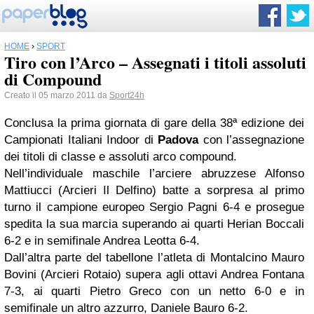
HOME
›
SPORT
Tiro con l’Arco – Assegnati i titoli assoluti
di Compound
Creato il 05 marzo 2011 da
Sport24h
Conclusa la prima giornata di gare della 38ª edizione dei
Campionati Italiani Indoor di
Padova
con l’assegnazione
dei titoli di classe e assoluti arco compound.
Nell’individuale maschile l’arciere abruzzese Alfonso
Mattiucci (Arcieri Il Delfino) batte a sorpresa al primo
turno il campione europeo Sergio Pagni 6-4 e prosegue
spedita la sua marcia superando ai quarti Herian Boccali
6-2 e in semifinale Andrea Leotta 6-4.
Dall’altra parte del tabellone l’atleta di Montalcino Mauro
Bovini (Arcieri Rotaio) supera agli ottavi Andrea Fontana
7-3, ai quarti Pietro Greco con un netto 6-0 e in
semifinale un altro azzurro, Daniele Bauro 6-2.