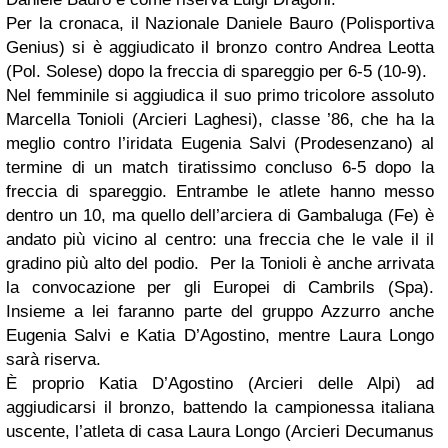
Per la cronaca, il Nazionale Daniele Bauro (Polisportiva
Genius) si è aggiudicato il bronzo contro Andrea Leotta
(Pol. Solese) dopo la freccia di spareggio per 6-5 (10-9).
Nel femminile si aggiudica il suo primo tricolore assoluto
Marcella Tonioli (Arcieri Laghesi), classe ’86, che ha la
meglio contro l’iridata Eugenia Salvi (Prodesenzano) al
termine di un match tiratissimo concluso 6-5 dopo la
freccia di spareggio. Entrambe le atlete hanno messo
dentro un 10, ma quello dell’arciera di Gambaluga (Fe) è
andato più vicino al centro: una freccia che le vale il il
gradino più alto del podio. Per la Tonioli è anche arrivata
la convocazione per gli Europei di Cambrils (Spa).
Insieme a lei faranno parte del gruppo Azzurro anche
Eugenia Salvi e Katia D’Agostino, mentre Laura Longo
sarà riserva.
È proprio Katia D’Agostino (Arcieri delle Alpi) ad
aggiudicarsi il bronzo, battendo la campionessa italiana
uscente, l’atleta di casa Laura Longo (Arcieri Decumanus