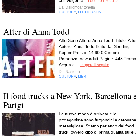
coinvolgente...
Leggere il seguito
Da
Dallomoantonella
CULTURA
FOTOGRAFIA
,
After di Anna Todd
AfterSerie Afterdi Anna Todd Titolo: Afte
Autore: Anna Todd Edito da: Sperling
Kupfer Prezzo: 14.90 € Genere:
Romanzo, new adult Pagine: 448 Trama
Acqua e...
Leggere il seguito
Da
Nasreen
CULTURA
LIBRI
,
Il food trucks a New York, Barcellona 
Parigi
La nuova moda è arrivata e le
protagoniste sono furgoncini e carovan
meravigliose. Stiamo parlando dei food
truck, ovvero cibo di prima qualitá sulle..