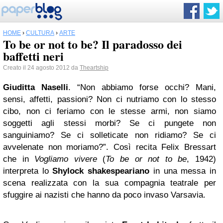
HOME
›
CULTURA
›
ARTE
To be or not to be? Il paradosso dei
baffetti neri
Creato il 24 agosto 2012 da
Theartship
Giuditta Naselli
. “Non abbiamo forse occhi? Mani,
sensi, affetti, passioni? Non ci nutriamo con lo stesso
cibo, non ci feriamo con le stesse armi, non siamo
soggetti agli stessi morbi? Se ci pungete non
sanguiniamo? Se ci solleticate non ridiamo? Se ci
avvelenate non moriamo?”. Così recita Felix Bressart
che in
Vogliamo vivere
(
To be or not to be
, 1942)
interpreta lo
Shylock shakespeariano
in una messa in
scena realizzata con la sua compagnia teatrale per
sfuggire ai nazisti che hanno da poco invaso Varsavia.