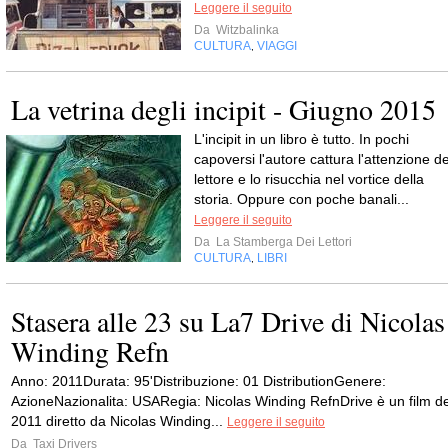
Leggere il seguito
Da
Witzbalinka
CULTURA
VIAGGI
,
La vetrina degli incipit - Giugno 2015
L'incipit in un libro è tutto. In pochi
capoversi l'autore cattura l'attenzione de
lettore e lo risucchia nel vortice della
storia. Oppure con poche banali...
Leggere il seguito
Da
La Stamberga Dei Lettori
CULTURA
LIBRI
,
Stasera alle 23 su La7 Drive di Nicolas
Winding Refn
Anno: 2011Durata: 95'Distribuzione: 01 DistributionGenere:
AzioneNazionalita: USARegia: Nicolas Winding RefnDrive è un film de
2011 diretto da Nicolas Winding...
Leggere il seguito
Da
Taxi Drivers