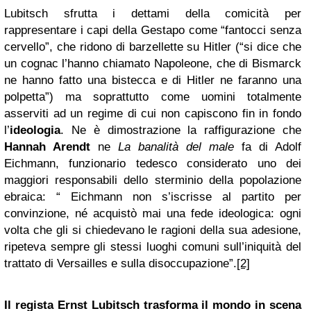
Lubitsch sfrutta i dettami della comicità per
rappresentare i capi della Gestapo come “fantocci senza
cervello”, che ridono di barzellette su Hitler (“si dice che
un cognac l’hanno chiamato Napoleone, che di Bismarck
ne hanno fatto una bistecca e di Hitler ne faranno una
polpetta”) ma soprattutto come uomini totalmente
asserviti ad un regime di cui non capiscono fin in fondo
l’
ideologia
. Ne è dimostrazione la raffigurazione che
Hannah Arendt
ne
La banalità del male
fa di Adolf
Eichmann, funzionario tedesco considerato uno dei
maggiori responsabili dello sterminio della popolazione
ebraica: “ Eichmann non s’iscrisse al partito per
convinzione, né acquistò mai una fede ideologica: ogni
volta che gli si chiedevano le ragioni della sua adesione,
ripeteva sempre gli stessi luoghi comuni sull’iniquità del
trattato di Versailles e sulla disoccupazione”.
[2]
Il regista Ernst Lubitsch trasforma il mondo in scena