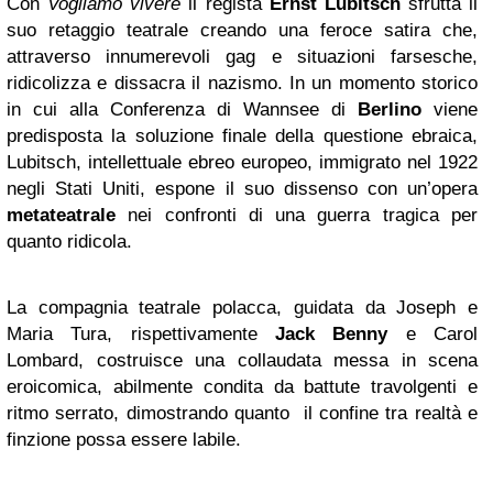
Con
Vogliamo vivere
il regista
Ernst Lubitsch
sfrutta il
suo retaggio teatrale creando una feroce satira che,
attraverso innumerevoli gag e situazioni farsesche,
ridicolizza e dissacra il nazismo. In un momento storico
in cui alla Conferenza di Wannsee di
Berlino
viene
predisposta la soluzione finale della questione ebraica,
Lubitsch, intellettuale ebreo europeo, immigrato nel 1922
negli Stati Uniti, espone il suo dissenso con un’opera
metateatrale
nei confronti di una guerra tragica per
quanto ridicola.
La compagnia teatrale polacca, guidata da Joseph e
Maria Tura, rispettivamente
Jack Benny
e Carol
Lombard, costruisce una collaudata messa in scena
eroicomica, abilmente condita da battute travolgenti e
ritmo serrato, dimostrando quanto il confine tra realtà e
finzione possa essere labile.