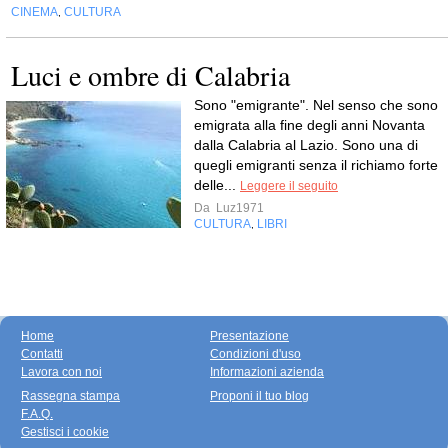
CINEMA
CULTURA
,
Luci e ombre di Calabria
Sono "emigrante". Nel senso che sono
emigrata alla fine degli anni Novanta
dalla Calabria al Lazio. Sono una di
quegli emigranti senza il richiamo forte
delle...
Leggere il seguito
Da
Luz1971
CULTURA
LIBRI
,
Home
Presentazione
Contatti
Condizioni d'uso
Lavora con noi
Informazioni azienda
Rassegna stampa
Proponi il tuo blog
F.A.Q.
Gestisci i cookie