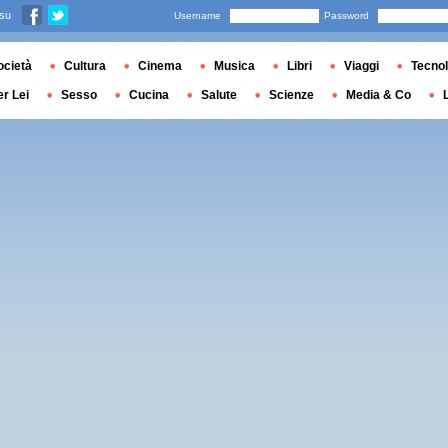
 su
Username
Password
ocietà
Cultura
Cinema
Musica
Libri
Viaggi
Tecnol
er Lei
Sesso
Cucina
Salute
Scienze
Media & Co