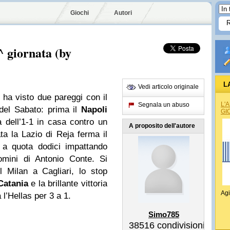
Giochi
Autori
 giornata (by
L
Vedi articolo originale
ha visto due pareggi con il
L'
Segnala un abuso
 del Sabato: prima il
Napoli
GI
 dell’1-1 in casa contro un
A proposito dell'autore
ta la Lazio di Reja ferma il
s a quota dodici impattando
mini di Antonio Conte. Si
l Milan a Cagliari, lo stop
Catania
e la brillante vittoria
Agi
l’Hellas per 3 a 1.
Simo785
38516
condivisioni