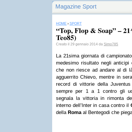
Magazine Sport
HOME
›
SPORT
“Top, Flop & Soap” – 21^
Teo85)
Creato il 29 gennaio 2014 da
Simo785
La 21sima giornata di campionato 
medesimo risultato negli anticipi
che non riesce ad andare al di là
agguerrito Chievo, mentre in sera
record di vittorie della Juventu
sempre per 1 a 1 contro gli uo
segnala la vittoria in rimonta de
interno dell’Inter in casa contro il
della
Roma
al Bentegodi che piega 