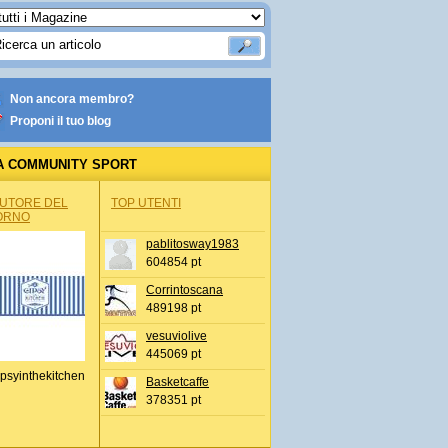
Non ancora membro?
Proponi il tuo blog
A COMMUNITY SPORT
AUTORE DEL
TOP UTENTI
ORNO
pablitosway1983
604854 pt
Corrintoscana
489198 pt
vesuviolive
445069 pt
psyinthekitchen
Basketcaffe
378351 pt