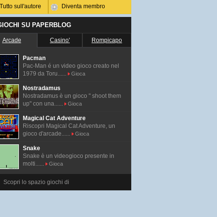
Tutto sull'autore
Diventa membro
 GIOCHI SU PAPERBLOG
Arcade
Casino'
Rompicapo
Pacman
Pac-Man é un video gioco creato nel
1979 da Toru......
Gioca
Nostradamus
Nostradamus è un gioco " shoot them
up" con una......
Gioca
Magical Cat Adventure
Riscopri Magical Cat Adventure, un
gioco d'arcade......
Gioca
Snake
Snake è un videogioco presente in
molti......
Gioca
Scopri lo spazio giochi di