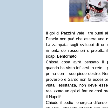
Il gol di
Pazzini
vale i tre punti a
Pescia non può che essere una
r
La zampata sugli sviluppi di un 
rimonta dei rossoneri e proietta i
soap. Bentornato!
Chissà cosa avrà pensato il 
quando ha visto infilarsi in rete il 
prima con il suo piede destro. Nem
proverbio e Sardo non fa eccezio
vista l’esultanza, non deve esser
realizzato un gol di fattura così 
il Napoli!
Chiude il podio l’energico difenso