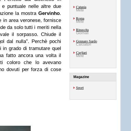
 e puntuale nelle altre due
Catania
Mete
tazione la mostra
Gervinho
.
Roma
e in area veronese, fornisce
Mete
de da solo tutti i meriti nella
Rinascita
Giornali
vale il sorpasso. Chiude il
l dal nulla”. Perchè pochi
Gennaro Sardo
Calciatori
i in grado di tramutare quel
Cagliari
 fatto ancora una volta il
Mete
tti coloro che lo avevano
no dovuti per forza di cose
Magazine
Sport