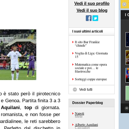
Vedi il suo profilo
Vedi il suo blog
I
I suoi ultimi articoli
Il sito Bar Frankie
“chiude”
Voglia di Liga: Giornata
15
Matematica come opera
sociale e poi… le
filastrocche
Sorteggi coppe europee
Vedi tutti
o è stato però il pirotecnico
 e Genoa. Partita finita 3 a 3
Dossier Paperblog
 Aquilani
,
top
di giornata.
Napoli
ex romanista, e non fosse per
Mete
rdialinee, le reti sarebbero
Alberto Aquilani
. Perfetto dal dischetto in
Calciatori