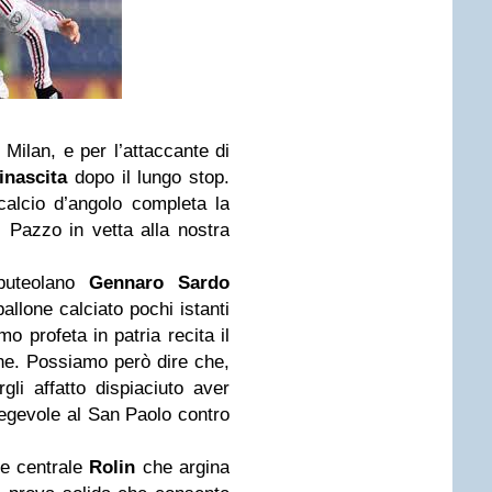
l Milan, e per l’attaccante di
inascita
dopo il lungo stop.
calcio d’angolo completa la
l Pazzo in vetta alla nostra
puteolano
Gennaro Sardo
pallone calciato pochi istanti
o profeta in patria recita il
ne. Possiamo però dire che,
gli affatto dispiaciuto aver
pregevole al San Paolo contro
re centrale
Rolin
che argina