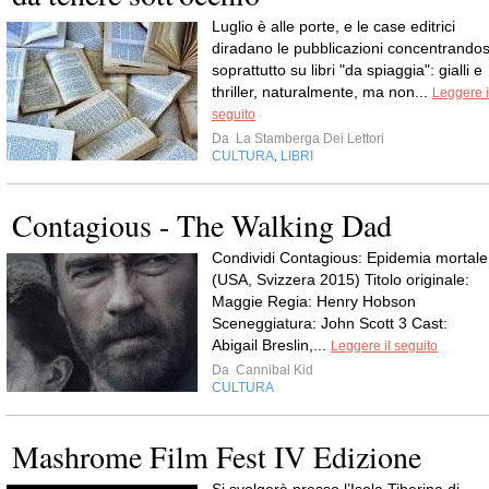
Luglio è alle porte, e le case editrici
diradano le pubblicazioni concentrandos
soprattutto su libri "da spiaggia": gialli e
thriller, naturalmente, ma non...
Leggere i
seguito
Da
La Stamberga Dei Lettori
CULTURA
LIBRI
,
Contagious - The Walking Dad
Condividi Contagious: Epidemia mortale
(USA, Svizzera 2015) Titolo originale:
Maggie Regia: Henry Hobson
Sceneggiatura: John Scott 3 Cast:
Abigail Breslin,...
Leggere il seguito
Da
Cannibal Kid
CULTURA
Mashrome Film Fest IV Edizione
Si svolgerà presso l’Isola Tiberina di