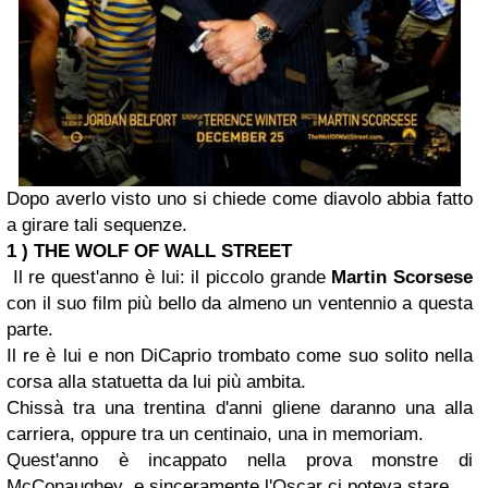
Dopo averlo visto uno si chiede come diavolo abbia fatto
a girare tali sequenze.
1 ) THE WOLF OF WALL STREET
Il re quest'anno è lui: il piccolo grande
Martin Scorsese
con il suo film più bello da almeno un ventennio a questa
parte.
Il re è lui e non DiCaprio trombato come suo solito nella
corsa alla statuetta da lui più ambita.
Chissà tra una trentina d'anni gliene daranno una alla
carriera, oppure tra un centinaio, una in memoriam.
Quest'anno è incappato nella prova monstre di
McConaughey e sinceramente l'Oscar ci poteva stare