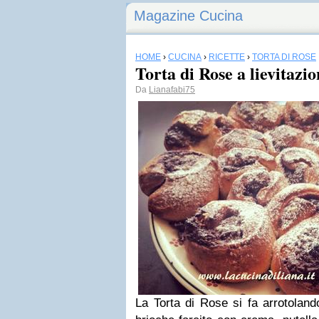
Magazine Cucina
HOME
›
CUCINA
›
RICETTE
›
TORTA DI ROSE
Torta di Rose a lievitazi
Da
Lianafabi75
La Torta di Rose si fa arrotoland