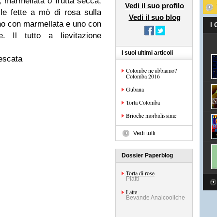
, marmellata o frutta secca,
Vedi il suo profilo
 le fette a mò di rosa sulla
Vedi il suo blog
 uno con marmellata e uno con
I
e. Il tutto a lievitazione
I suoi ultimi articoli
rescata
Colombe ne abbiamo?
Colomba 2016
Gubana
Torta Colomba
Brioche morbidissime
Vedi tutti
Dossier Paperblog
Torta di rose
Piatti
Latte
Bevande Analcooliche