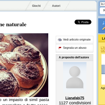
Giochi
Autori
one naturale
L
Vedi articolo originale
L'
Segnala un abuso
GI
A proposito dell'autore
Agi
Lianafabi75
o un impasto di simil pasta
1127
condivisioni