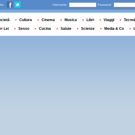
 su
Username
Password
ocietà
Cultura
Cinema
Musica
Libri
Viaggi
Tecnol
er Lei
Sesso
Cucina
Salute
Scienze
Media & Co