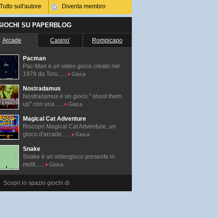
Tutto sull'autore
Diventa membro
 GIOCHI SU PAPERBLOG
Arcade
Casino'
Rompicapo
Pacman
Pac-Man é un video gioco creato nel
1979 da Toru......
Gioca
Nostradamus
Nostradamus è un gioco " shoot them
up" con una......
Gioca
Magical Cat Adventure
Riscopri Magical Cat Adventure, un
gioco d'arcade......
Gioca
Snake
Snake è un videogioco presente in
molti......
Gioca
Scopri lo spazio giochi di