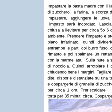
Impastare la pasta madre con il l
di zucchero, la farina, la scorza d
impastare, aggiungere le uova 
l'impasto sarà incordato. Lascia
chiusa a lievitare per circa 5o 6 
ambiente.
Prendere l'impasto e st
piano infarinato, quindi divide
entrambe le parti col burro fuso,
rimasto e poi spalmare un rettang
con la marmellata, Sulla nutella 
di nocciola. Quindi arrotolare i 
chiudendo bene i margini. Tagliare i
dite, disporle distanziate su una t
e cospargerle di granella di zucche
per circa 1 ora. Preriscaldare il
torta per 35 minuti circa. Cosparg