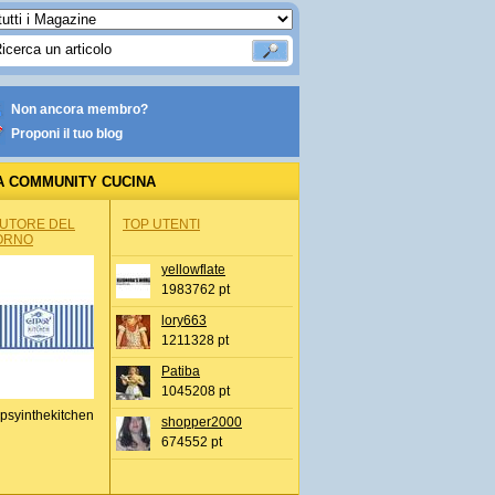
Non ancora membro?
Proponi il tuo blog
A COMMUNITY CUCINA
AUTORE DEL
TOP UTENTI
ORNO
yellowflate
1983762 pt
lory663
1211328 pt
Patiba
1045208 pt
psyinthekitchen
shopper2000
674552 pt