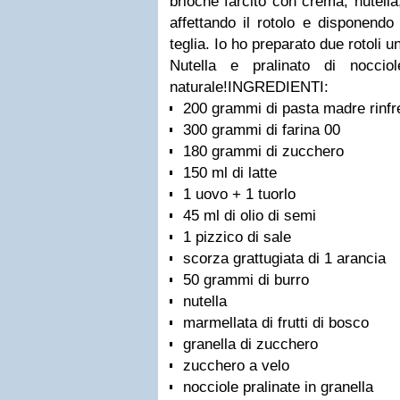
brioche farcito con crema, nutella
affettando il rotolo e disponendo
teglia. Io ho preparato due rotoli
Nutella e pralinato di nocciol
naturale!
INGREDIENTI:
200 grammi di pasta madre rinf
300 grammi di farina 00
180 grammi di zucchero
150 ml di latte
1 uovo + 1 tuorlo
45 ml di olio di semi
1 pizzico di sale
scorza grattugiata di 1 arancia
50 grammi di burro
nutella
marmellata di frutti di bosco
granella di zucchero
zucchero a velo
nocciole pralinate in granella