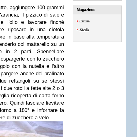
atte, aggiungere 100 grammi
Magazines
'arancia, il pizzico di sale e
Cucina
e l'olio e lavorare finchè
re riposare in una ciotola
Ricette
ore in base alla temperatura
enderlo col mattarello su un
rlo in 2 parti.
Spennellare
 cospargerle con lo zucchero
olo con la nutella e l'altro
spargere anche del pralinato
due rettangoli su se stessi
 due rotoli a fette alte 2 o 3
eglia ricoperta di carta forno
ro. Quindi lasciare lievitare
 forno a 180° e infornare la
ere di zucchero a velo.