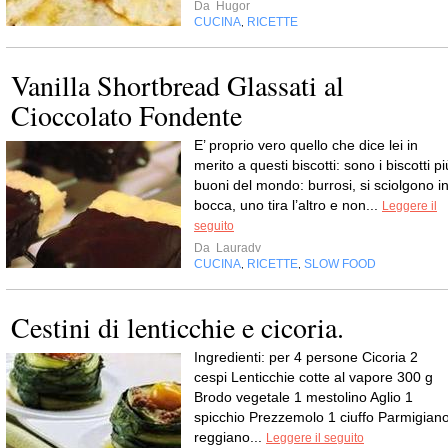
Da
Hugor
CUCINA
RICETTE
,
Vanilla Shortbread Glassati al
Cioccolato Fondente
E’ proprio vero quello che dice lei in
merito a questi biscotti: sono i biscotti pi
buoni del mondo: burrosi, si sciolgono i
bocca, uno tira l’altro e non...
Leggere il
seguito
Da
Lauradv
CUCINA
RICETTE
SLOW FOOD
,
,
Cestini di lenticchie e cicoria.
Ingredienti: per 4 persone Cicoria 2
cespi Lenticchie cotte al vapore 300 g
Brodo vegetale 1 mestolino Aglio 1
spicchio Prezzemolo 1 ciuffo Parmigian
reggiano...
Leggere il seguito