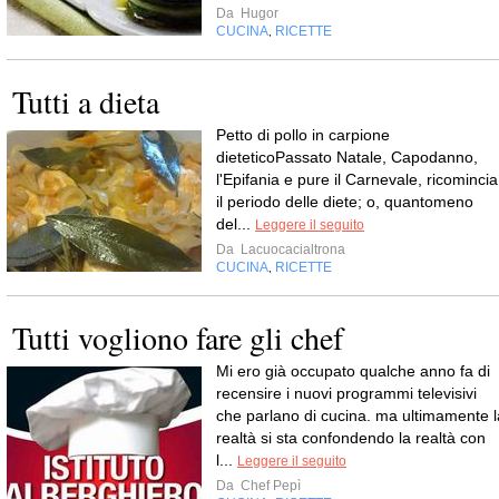
Da
Hugor
CUCINA
RICETTE
,
Tutti a dieta
Petto di pollo in carpione
dieteticoPassato Natale, Capodanno,
l'Epifania e pure il Carnevale, ricomincia
il periodo delle diete; o, quantomeno
del...
Leggere il seguito
Da
Lacuocacialtrona
CUCINA
RICETTE
,
Tutti vogliono fare gli chef
Mi ero già occupato qualche anno fa di
recensire i nuovi programmi televisivi
che parlano di cucina. ma ultimamente l
realtà si sta confondendo la realtà con
l...
Leggere il seguito
Da
Chef Pepì