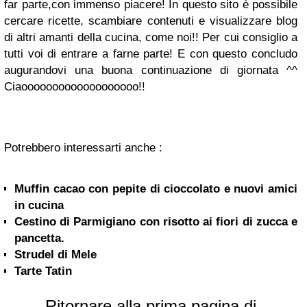
far parte,con immenso piacere!
In questo sito è possibile
cercare ricette, scambiare contenuti e visualizzare blog
di altri amanti della cucina, come noi!! Per cui consiglio a
tutti voi di entrare a farne parte!
E con questo concludo
augurandovi una buona continuazione di giornata ^^
Ciaooooooooooooooooooo!!
Potrebbero interessarti anche :
Muffin cacao con pepite di cioccolato e nuovi amici
in cucina
Cestino di Parmigiano con risotto ai fiori di zucca e
pancetta.
Strudel di Mele
Tarte Tatin
Ritornare alla prima pagina di