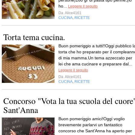
persone)160 gr di pasta tipo penne;(io
ho...
Leggere il seguito
Da
Alice4161
CUCINA
RICETTE
,
Torta tema cucina.
Buon pomeriggio a tutti!!Oggi pubblico l
torta che ho preparato per il compleann
di mia mamma.Un tema azzeccato per
lei che ama cucinare e preparare dal...
Leggere il seguito
Da
Alice4161
CUCINA
RICETTE
,
Concorso "Vota la tua scuola del cuore
Sant'Anna
Buon pomeriggio amici!Oggi voglio
brevemente parlarvi un fantastico
concorso che Sant'Anna ha aperto per