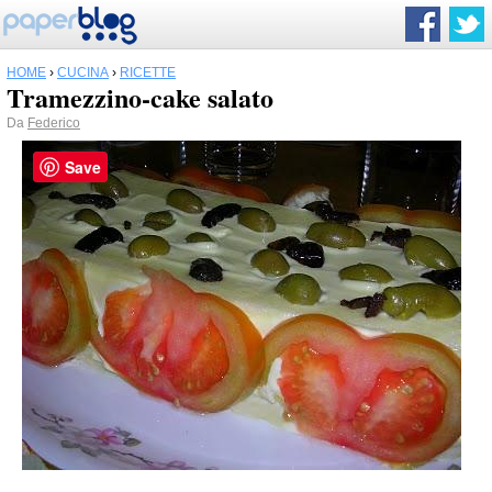
HOME
›
CUCINA
›
RICETTE
Tramezzino-cake salato
Da
Federico
Save