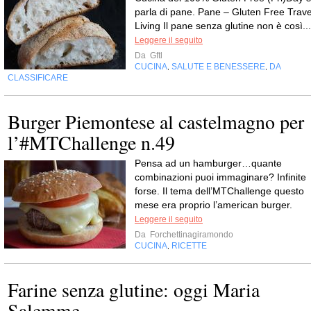
parla di pane. Pane – Gluten Free Trave
Living Il pane senza glutine non è così...
Leggere il seguito
Da
Gftl
CUCINA
SALUTE E BENESSERE
DA
,
,
CLASSIFICARE
Burger Piemontese al castelmagno per
l’#MTChallenge n.49
Pensa ad un hamburger…quante
combinazioni puoi immaginare? Infinite
forse. Il tema dell’MTChallenge questo
mese era proprio l’american burger.
Leggere il seguito
Da
Forchettinagiramondo
CUCINA
RICETTE
,
Farine senza glutine: oggi Maria
Salemme