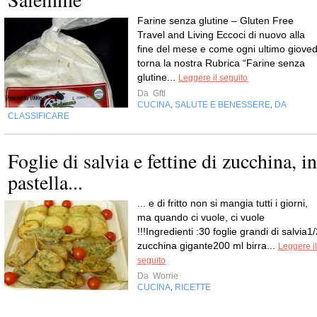
Farine senza glutine – Gluten Free
Travel and Living Eccoci di nuovo alla
fine del mese e come ogni ultimo gioved
torna la nostra Rubrica “Farine senza
glutine...
Leggere il seguito
Da
Gftl
CUCINA
SALUTE E BENESSERE
DA
,
,
CLASSIFICARE
Foglie di salvia e fettine di zucchina, in
pastella...
... e di fritto non si mangia tutti i giorni,
ma quando ci vuole, ci vuole
!!!Ingredienti :30 foglie grandi di salvia1
zucchina gigante200 ml birra...
Leggere il
seguito
Da
Worrie
CUCINA
RICETTE
,