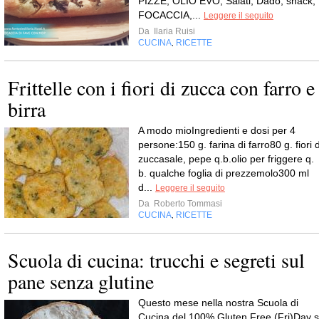
PIZZE, OLIO EVO, Salati, Dado, snack,
FOCACCIA,...
Leggere il seguito
Da
Ilaria Ruisi
CUCINA
RICETTE
,
Frittelle con i fiori di zucca con farro e
birra
A modo mioIngredienti e dosi per 4
persone:150 g. farina di farro80 g. fiori d
zuccasale, pepe q.b.olio per friggere q.
b. qualche foglia di prezzemolo300 ml
d...
Leggere il seguito
Da
Roberto Tommasi
CUCINA
RICETTE
,
Scuola di cucina: trucchi e segreti sul
pane senza glutine
Questo mese nella nostra Scuola di
Cucina del 100% Gluten Free (Fri)Day s