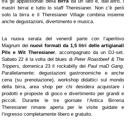
tra gli appassionati della
birra
da un lato e, dall’altro, i
mastri birrai e tutto lo staff Theresianer. Non c’è però
solo la birra e il Theresianer Village combina insieme
anche degustazioni, divertimento e musica.
La nuova serata del venerdì parte con l’aperitivo
Magnum dei
nuovi formati da 1,5 litri delle artigianali
Pils e Wit Theresianer
, accompagnato da un DJ-set.
Sabato 22 è la volta del blues di
Peter Roastbeef & The
Trippers
, domenica 23 il rockabilly dei
Paul maD Gang
.
Parallelamente: degustazioni gastronomiche e anche
cena (su prenotazione), workshop didattici sul mondo
della birra, area shop per chi desidera acquistare i
prodotti e proposte di gioco e divertimento per grandi e
piccoli. Durante le tre giornate l’Antica Birreria
Theresianer rimane aperta per le visite guidate e
l’ingresso completamente libero e gratuito.