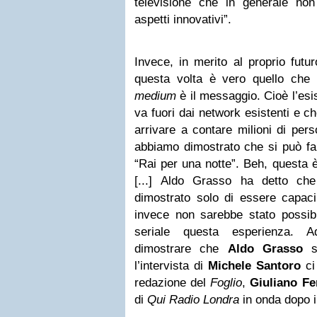
televisione che in generale non
aspetti innovativi”.
Invece, in merito al proprio futu
questa volta è vero quello che 
medium
è il messaggio. Cioè l’es
va fuori dai network esistenti e 
arrivare a contare milioni di pe
abbiamo dimostrato che si può far
“Rai per una notte”. Beh, questa è
[...] Aldo Grasso ha detto ch
dimostrato solo di essere capaci
invece non sarebbe stato possibile
seriale questa esperienza. 
dimostrare che
Aldo Grasso
si
l’intervista di
Michele Santoro
ci 
redazione del
Foglio
,
Giuliano Fe
di
Qui Radio Londra
in onda dopo i