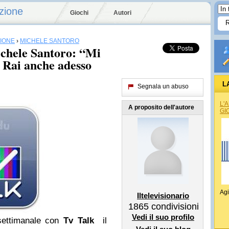
zione
Giochi
Autori
SIONE
›
MICHELE SANTORO
ichele Santoro: “Mi
a Rai anche adesso
L
Segnala un abuso
L'
A proposito dell'autore
GI
Agi
Iltelevisionario
1865
condivisioni
Vedi il suo profilo
settimanale con
Tv Talk
il