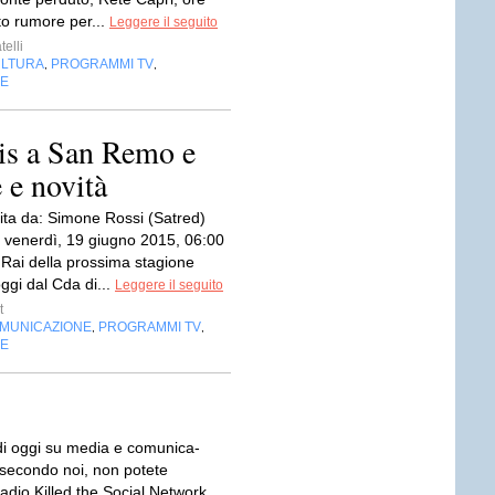
to rumore per...
Leggere il seguito
telli
LTURA
PROGRAMMI TV
,
,
NE
bis a San Remo e
 e novità
ita da: Simone Rossi (Satred)
e venerdì, 19 giugno 2015, 06:00
i Rai della prossima stagione
ggi dal Cda di...
Leggere il seguito
t
OMUNICAZIONE
PROGRAMMI TV
,
,
NE
 di oggi su media e comu­ni­ca­
 secondo noi, non potete
adio Kil­led the Social Net­work