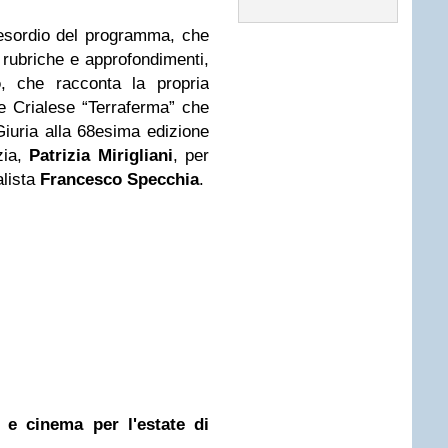
 d’esordio del programma, che
rubriche e approfondimenti,
o
, che racconta la propria
e Crialese “Terraferma” che
Giuria alla 68esima edizione
zia,
Patrizia Mirigliani
, per
alista
Francesco Specchia
.
 e cinema per l'estate di