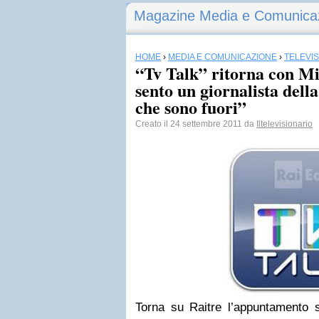
Magazine Media e Comunica
HOME
›
MEDIA E COMUNICAZIONE
›
TELEVI
“Tv Talk” ritorna con M
sento un giornalista dell
che sono fuori”
Creato il 24 settembre 2011 da
Iltelevisionario
Torna su Raitre l’appuntamento 