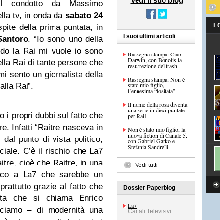
Vedi il suo blog
al condotto da Massimo
lla tv, in onda da
sabato 24
I
spite della prima puntata, in
I suoi ultimi articoli
Santoro
. “Io sono uno della
ndo la Rai mi vuole io sono
Rassegna stampa: Ciao
Darwin, con Bonolis la
ella Rai di tante persone che
resurrezione del trash
mi sento un giornalista della
Rassegna stampa: Non è
stato mio figlio,
lla Rai”.
l’ennesima “lositata”
Il nome della rosa diventa
una serie in dieci puntate
o i propri dubbi sul fatto che
per Rai1
e. Infatti “Raitre nasceva in
Non è stato mio figlio, la
nuova fiction di Canale 5,
dal punto di vista politico,
con Gabriel Garko e
Stefania Sandrelli
iale. C’è il rischio che La7
aitre, cioè che Raitre, in una
Vedi tutti
blico a La7 che sarebbe un
prattutto grazie al fatto che
Dossier Paperblog
sta che si chiama Enrico
La7
iciamo – di modernità una
Canali Televisivi