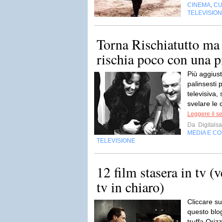
CINEMA
CU
,
TELEVISIO
Torna Rischiatutto ma s
rischia poco con una 
Più aggiust
palinsesti 
televisiva,
svelare le 
Leggere il s
Da
Digitalsa
MEDIA E C
TELEVISIONE
12 film stasera in tv (
tv in chiaro)
Cliccare su
questo blog
truffa Oriz