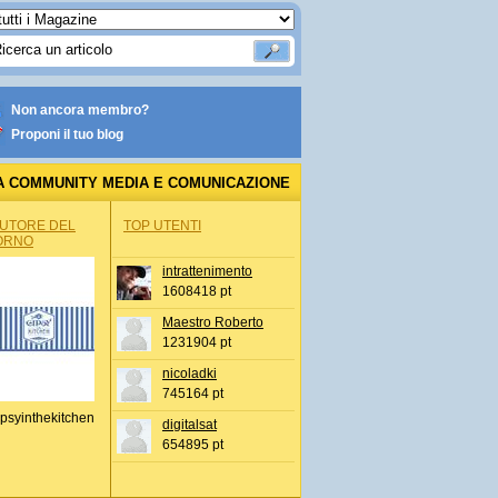
Non ancora membro?
Proponi il tuo blog
A COMMUNITY MEDIA E COMUNICAZIONE
AUTORE DEL
TOP UTENTI
ORNO
intrattenimento
1608418 pt
Maestro Roberto
1231904 pt
nicoladki
745164 pt
psyinthekitchen
digitalsat
654895 pt