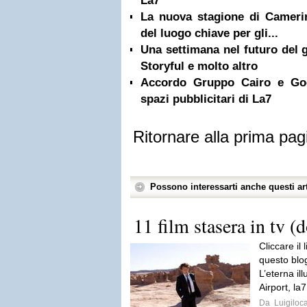
La7
La nuova stagione di Camerini
del luogo chiave per gli...
Una settimana nel futuro del 
Storyful e molto altro
Accordo Gruppo Cairo e Goo
spazi pubblicitari di La7
Ritornare alla prima pag
Possono interessarti anche questi art
11 film stasera in tv (
Cliccare il
questo blog
L’eterna il
Airport, la
Da
Luigiloca