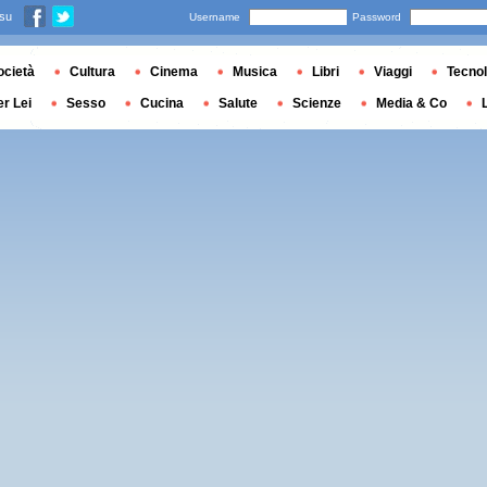
 su
Username
Password
ocietà
Cultura
Cinema
Musica
Libri
Viaggi
Tecnol
er Lei
Sesso
Cucina
Salute
Scienze
Media & Co