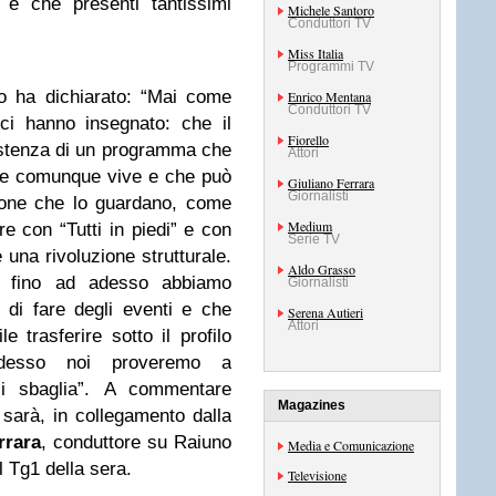
 è che presenti tantissimi
Michele Santoro
Conduttori TV
Miss Italia
Programmi TV
ro ha dichiarato: “Mai come
Enrico Mentana
Conduttori TV
ci hanno insegnato: che il
Fiorello
istenza di un programma che
Attori
che comunque vive e che può
Giuliano Ferrara
Giornalisti
rsone che lo guardano, come
Medium
e con “Tutti in piedi” e con
Serie TV
 una rivoluzione strutturale.
Aldo Grasso
e fino ad adesso abbiamo
Giornalisti
 di fare degli eventi e che
Serena Autieri
Attori
 trasferire sotto il profilo
Adesso noi proveremo a
 sbaglia”. A commentare
Magazines
sarà, in collegamento dalla
rrara
, conduttore su Raiuno
Media e Comunicazione
l Tg1 della sera.
Televisione