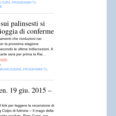
LTURA
PROGRAMMI TV
,
,
NE
ui palinsesti si
pioggia di conferme
amenti che rivoluzioni nei
per la prossima stagione
 secondo le ultime indiscrezioni. A
carte sarà per prima la Rai...
eguito
t
OMUNICAZIONE
PROGRAMMI TV
,
,
ven. 19 giu. 2015 –
l link per leggere la recensione di
 Colpo di fulmine – Il mago della
zonte perduto, Rete Capri, ore