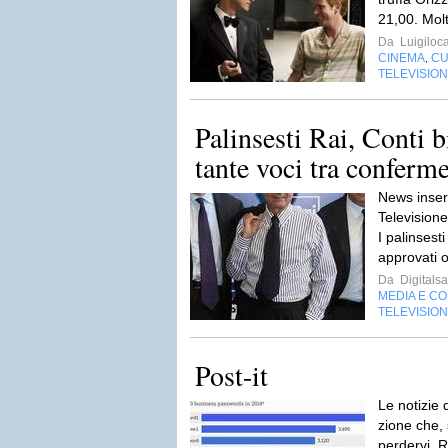
21,00. Mol
Da
Luigiloca
CINEMA
CU
,
TELEVISIO
Palinsesti Rai, Conti 
tante voci tra conferme
News inser
Television
I palinsest
approvati o
Da
Digitalsa
MEDIA E C
TELEVISIO
Post-it
Le noti­zie
zione che,
perdervi. R