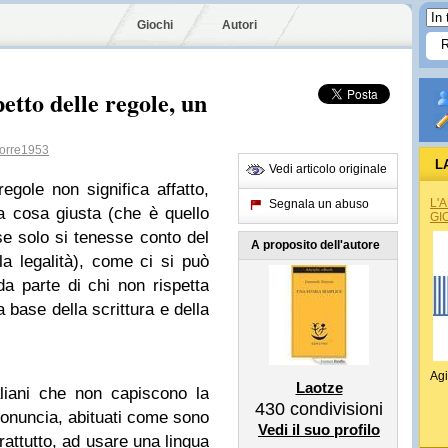
Giochi
Autori
etto delle regole, un
orre1953
L
Vedi articolo originale
regole non significa affatto,
L'
Segnala un abuso
a cosa giusta (che è quello
GI
se solo si tenesse conto del
A proposito dell'autore
lla legalità), come ci si può
 da parte di chi non rispetta
base della scrittura e della
Agi
Laotze
aliani che non capiscono la
430
condivisioni
pronuncia, abituati come sono
Vedi il suo profilo
rattutto, ad usare una lingua