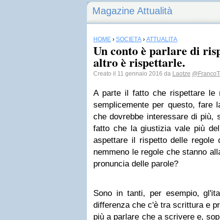
Magazine Attualità
HOME
›
SOCIETÀ
›
ATTUALITÀ
Un conto è parlare di risp
altro è rispettarle.
Creato il 11 gennaio 2016 da
Laotze
@FrancoT
A parte il fatto che rispettare le 
semplicemente per questo, fare l
che dovrebbe interessare di più, 
fatto che la giustizia vale più de
aspettare il rispetto delle regole
nemmeno le regole che stanno alla 
pronuncia delle parole?
Sono in tanti, per esempio, gl'it
differenza che c'è tra scrittura e 
più a parlare che a scrivere e, sop