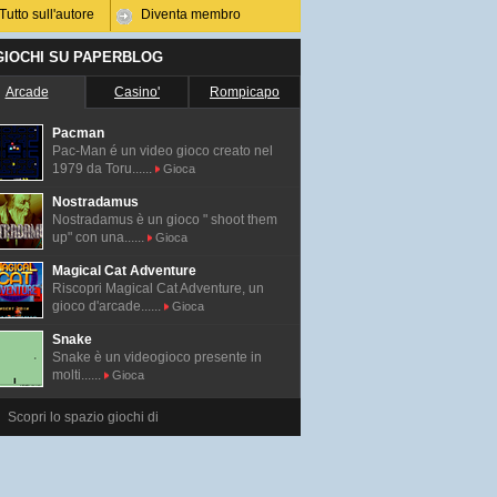
Tutto sull'autore
Diventa membro
 GIOCHI SU PAPERBLOG
Arcade
Casino'
Rompicapo
Pacman
Pac-Man é un video gioco creato nel
1979 da Toru......
Gioca
Nostradamus
Nostradamus è un gioco " shoot them
up" con una......
Gioca
Magical Cat Adventure
Riscopri Magical Cat Adventure, un
gioco d'arcade......
Gioca
Snake
Snake è un videogioco presente in
molti......
Gioca
Scopri lo spazio giochi di