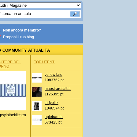
Non ancora membro?
Proponi il tuo blog
A COMMUNITY ATTUALITÀ
AUTORE DEL
TOP UTENTI
ORNO
yellowflate
1983762 pt
maestrarosalba
1126395 pt
ladyblitz
1046574 pt
psyinthekitchen
apietrarota
673425 pt