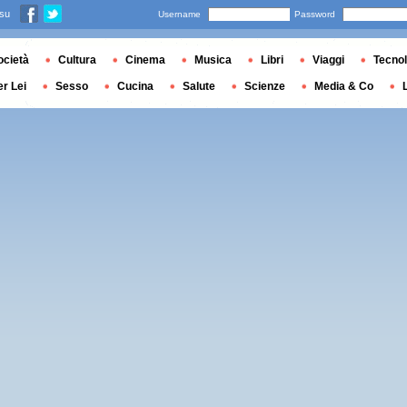
 su
Username
Password
ocietà
Cultura
Cinema
Musica
Libri
Viaggi
Tecnol
er Lei
Sesso
Cucina
Salute
Scienze
Media & Co