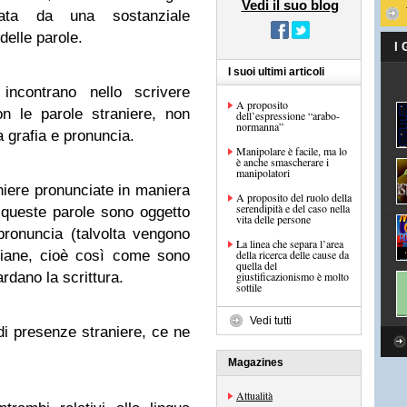
Vedi il suo blog
izzata da una sostanziale
delle parole.
I
I suoi ultimi articoli
 incontrano nello scrivere
A proposito
n le parole straniere, non
dell’espressione “arabo-
normanna”
a grafia e pronuncia.
Manipolare è facile, ma lo
è anche smascherare i
manipolatori
aniere pronunciate in maniera
A proposito del ruolo della
serendipità e del caso nella
 queste parole sono oggetto
vita delle persone
pronuncia (talvolta vengono
La linea che separa l’area
liane, cioè così come sono
della ricerca delle cause da
quella del
ardano la scrittura.
giustificazionismo è molto
sottile
Vedi tutti
di presenze straniere, ce ne
Magazines
Attualità