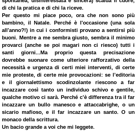
spontanea, disinteressata e sincera) scalda il cuore,
di chi la pratica e di chi la riceve.
Per questo mi piace poco, ora che non sono più
bambino, il
Natale
. Perché è l'occasione (una sola
all'anno?!) in cui i conformisti provano a sentirsi più
buoni. Mentre a me sembra giusto, sembra il minimo
provarci (anche se poi magari non ci riesco)
tutti i
santi
giorni...
Ma proprio questa precisazione
dovrebbe suonare come ulteriore rafforzativo della
necessità e urgenza di certi miei interventi, di certe
mie proteste, di certe mie provocazioni: se l’editoria
e il giornalettismo scodinzolante riescono a far
incazzare così tanto un individuo schivo e gentile,
qualche motivo ci sarà. Perché c’è differenza tra il far
incazzare un bullo manesco e attaccabrighe, o un
sicario mafioso, e il far incazzare un santo. O un
monaco
della scrittura.
Un bacio grande a voi che mi leggete.