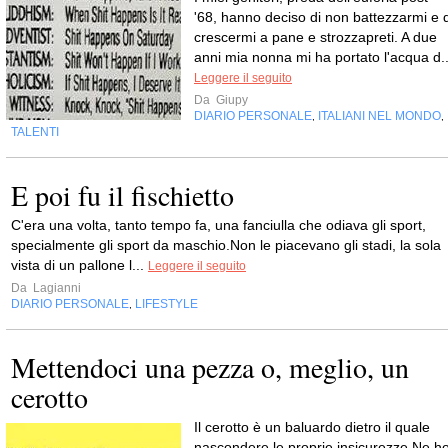
'68, hanno deciso di non battezzarmi e d
crescermi a pane e strozzapreti. A due
anni mia nonna mi ha portato l'acqua d..
Leggere il seguito
Da
Giupy
DIARIO PERSONALE
ITALIANI NEL MONDO
,
,
TALENTI
E poi fu il fischietto
C'era una volta, tanto tempo fa, una fanciulla che odiava gli sport,
specialmente gli sport da maschio.Non le piacevano gli stadi, la sola
vista di un pallone l...
Leggere il seguito
Da
Lagianni
DIARIO PERSONALE
LIFESTYLE
,
Mettendoci una pezza o, meglio, un
cerotto
Il cerotto è un baluardo dietro il quale
nascondere le proprie insicurezze.Ne h