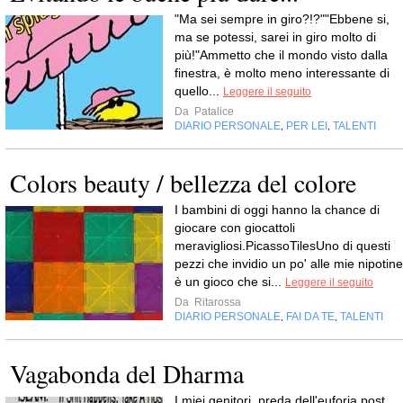
"Ma sei sempre in giro?!?""Ebbene si,
ma se potessi, sarei in giro molto di
più!"Ammetto che il mondo visto dalla
finestra, è molto meno interessante di
quello...
Leggere il seguito
Da
Patalice
DIARIO PERSONALE
PER LEI
TALENTI
,
,
Colors beauty / bellezza del colore
I bambini di oggi hanno la chance di
giocare con giocattoli
meravigliosi.PicassoTilesUno di questi
pezzi che invidio un po' alle mie nipotine
è un gioco che si...
Leggere il seguito
Da
Ritarossa
DIARIO PERSONALE
FAI DA TE
TALENTI
,
,
Vagabonda del Dharma
I miei genitori, preda dell'euforia post