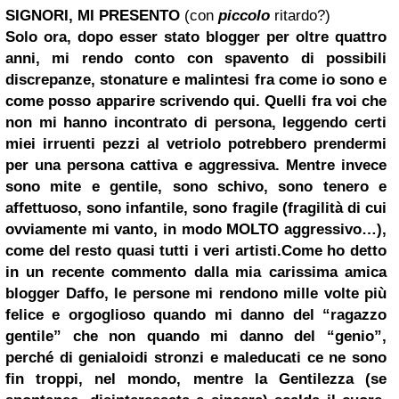
SIGNORI, MI PRESENTO
(con
piccolo
ritardo?)
Solo ora, dopo esser stato blogger per oltre quattro
anni, mi rendo conto con spavento di possibili
discrepanze, stonature e malintesi fra come io sono e
come posso apparire scrivendo qui. Quelli fra voi che
non mi hanno incontrato di persona, leggendo certi
miei irruenti pezzi al vetriolo potrebbero prendermi
per una persona cattiva e aggressiva. Mentre invece
sono mite e gentile, sono schivo, sono tenero e
affettuoso, sono infantile, sono fragile (fragilità di cui
ovviamente mi vanto, in modo MOLTO aggressivo…),
come del resto quasi tutti i veri artisti.
Come ho detto
in un recente commento dalla mia carissima amica
blogger Daffo, le persone mi rendono mille volte più
felice e orgoglioso quando mi danno del “ragazzo
gentile” che non quando mi danno del “genio”,
perché di genialoidi stronzi e maleducati ce ne sono
fin troppi, nel mondo, mentre la Gentilezza (se