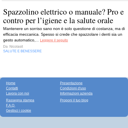
Spazzolino elettrico o manuale? Pro e
contro per l’igiene e la salute orale
Mantenere un sorriso sano non è solo questione di costanza, ma di
efficacia meccanica. Spesso si crede che spazzolare i denti sia un
gesto automatico,...
Leggere il seguito
Da
Nicolasit
SALUTE E BENESSERE
Home
Presentazione
Contatti
Condizioni d'uso
Lavora con noi
Informazioni azienda
Rassegna stampa
Proponi il tuo blog
F.A.Q.
Gestisci i cookie