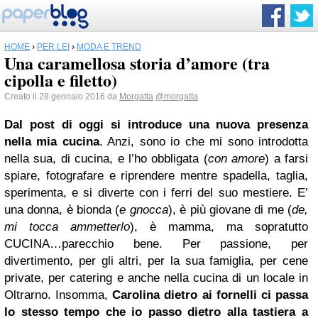
HOME
›
PER LEI
›
MODA E TREND
Una caramellosa storia d’amore (tra
cipolla e filetto)
Creato il 28 gennaio 2016 da
Morgatta
@morgatta
Dal post di oggi si introduce una nuova presenza
nella mia cucina
. Anzi, sono io che mi sono introdotta
nella sua, di cucina, e l’ho obbligata (
con amore
) a farsi
spiare, fotografare e riprendere mentre spadella, taglia,
sperimenta, e si diverte con i ferri del suo mestiere. E’
una donna, è bionda (
e gnocca
), è più giovane di me (
de,
mi tocca ammetterlo
), è mamma, ma sopratutto
CUCINA…parecchio bene. Per passione, per
divertimento, per gli altri, per la sua famiglia, per cene
private, per catering e anche nella cucina di un locale in
Oltrarno. Insomma,
Carolina dietro ai fornelli ci passa
lo stesso tempo che io passo dietro alla tastiera a