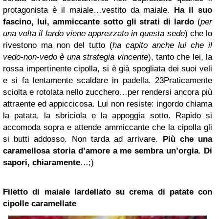
protagonista è il maiale…vestito da maiale.
Ha il suo
fascino, lui, ammiccante sotto gli strati di lardo
(
per
una volta il lardo viene apprezzato in questa sede
) che lo
rivestono ma non del tutto (
ha capito anche lui che il
vedo-non-vedo è una strategia vincente
), tanto che lei, la
rossa impertinente cipolla, si è già spogliata dei suoi veli
e si fa lentamente scaldare in padella. 23Praticamente
sciolta e rotolata nello zucchero…per rendersi ancora più
attraente ed appiccicosa. Lui non resiste: ingordo chiama
la patata, la sbriciola e la appoggia sotto. Rapido si
accomoda sopra e attende ammiccante che la cipolla gli
si butti addosso. Non tarda ad arrivare.
Più che una
caramellosa storia d’amore a me sembra un’orgia
.
Di
sapori, chiaramente
…;)
Filetto di maiale lardellato su crema di patate con
cipolle caramellate