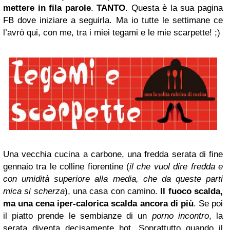
mettere in fila parole
.
TANTO
. Questa è la sua pagina
FB dove iniziare a seguirla. Ma io tutte le settimane ce
l’avrò qui, con me, tra i miei tegami e le mie scarpette!
;)
Una vecchia cucina a carbone, una fredda serata di fine
gennaio tra le colline fiorentine (
il che vuol dire fredda e
con umidità superiore alla media, che da queste parti
mica si scherza
), una casa con camino.
I
l fuoco scalda,
ma una cena iper-calorica scalda ancora di più
. Se poi
il piatto prende le sembianze di un
porno incontro
, la
serata diventa decisamente hot. Soprattutto quando il