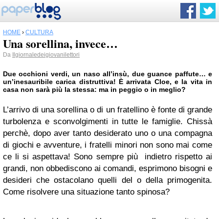
HOME
›
CULTURA
Una sorellina, invece…
Da
Ilgiornaledeigiovanilettori
Due occhioni verdi, un naso all’insù, due guance paffute… e
un’inesauribile carica distruttiva! È arrivata Cloe, e la vita in
casa non sarà più la stessa: ma in peggio o in meglio?
L’arrivo di una sorellina o di un fratellino è fonte di grande
turbolenza e sconvolgimenti in tutte le famiglie. Chissà
perchè, dopo aver tanto desiderato uno o una compagna
di giochi e avventure, i fratelli minori non sono mai come
ce li si aspettava! Sono sempre più indietro rispetto ai
grandi, non obbediscono ai comandi, esprimono bisogni e
desideri che ostacolano quelli del o della primogenita.
Come risolvere una situazione tanto spinosa?