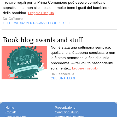
Trovare regali per la Prima Comunione può essere complicato,
soprattutto se non si conoscono molto bene i gusti del bambino o
della bambina.
Leggere il seguito
Da
Caffenero
LETTERATURA PER RAGAZZI
LIBRI
PER LEI
,
,
Book blog awards and stuff
Non è stata una settimana semplice,
quella che si è appena conclusa, e non
lo è stata nemmeno la fine di quella
precedente. Avrei voluto nascondermi
solamente...
Leggere il seguito
Da
Ceenderella
CULTURA
LIBRI
,
Home
Presentazione
Contatti
Condizioni d'uso
Lavora con noi
Informazioni azienda