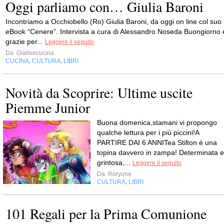
Oggi parliamo con… Giulia Baroni
Incontriamo a Occhiobello (Ro) Giulia Baroni, da oggi on line col suo
eBook “Cenere”. Intervista a cura di Alessandro Noseda Buongiorno 
grazie per...
Leggere il seguito
Da
Gialloecucina
CUCINA
CULTURA
LIBRI
,
,
Novità da Scoprire: Ultime uscite
Piemme Junior
Buona domenica,stamani vi propongo
qualche lettura per i più piccini!A
PARTIRE DAI 6 ANNITea Stilton è una
topina davvero in zampa! Determinata e
grintosa,...
Leggere il seguito
Da
Roryone
CULTURA
LIBRI
,
101 Regali per la Prima Comunione