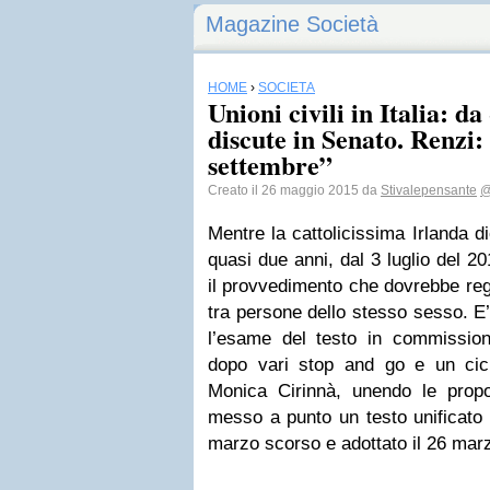
Magazine Società
HOME
›
SOCIETÀ
Unioni civili in Italia: d
discute in Senato. Renzi: 
settembre”
Creato il 26 maggio 2015 da
Stivalepensante
@
Mentre la cattolicissima Irlanda d
quasi due anni, dal 3 luglio del 2
il provvedimento che dovrebbe rego
tra persone dello stesso sesso. E’ a
l’esame del testo in commission
dopo vari stop and go e un ciclo
Monica Cirinnà, unendo le prop
messo a punto un testo unificato 
marzo scorso e adottato il 26 mar