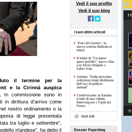
Vedi il suo profilo
Vedi il suo blog
I
I suoi ultimi articoli
“Foto del Giorno”, la
nuova sezione dedicata ai
lettori
Il trailer di “Un paese
quasi perfetto”, nuovo film
con Silvio Orlando e
Fabio Volo
Armani: “Dalla prossima
collezione totale abolizione
uto il termine per la
dell’uso di pellicce
animali”
nti e la Cirinnà auspica
.
In commissione sono in
Castelveccana: in fiamme
il tetto di una villetta.
 in dirittura d’arrivo come
Intervengono i Vigili del
Fuoco
a nel nostro ordinamento o la
roposta di legge presentata
Vedi tutti
tata tra luglio e settembre”,
dello irlandese”, ha detto il
Dossier Paperblog