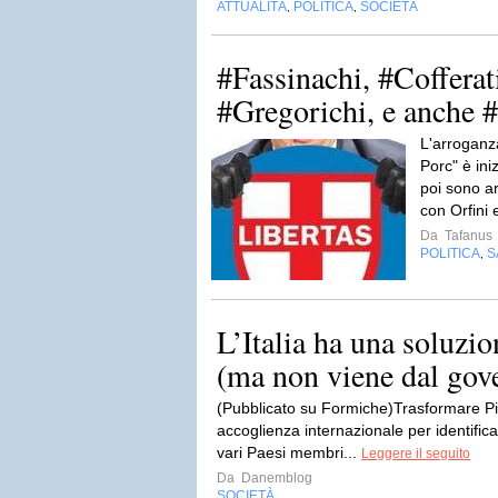
ATTUALITÀ
POLITICA
SOCIETÀ
,
,
#Fassinachi, #Cofferati
#Gregorichi, e anche #
L'arroganz
Porc" è ini
poi sono arr
con Orfini e
Da
Tafanus
POLITICA
S
,
L’Italia ha una soluzio
(ma non viene dal gov
(Pubblicato su Formiche)Trasformare Pi
accoglienza internazionale per identificare
vari Paesi membri...
Leggere il seguito
Da
Danemblog
SOCIETÀ