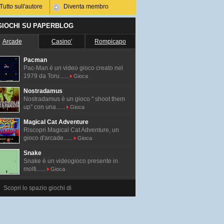
Tutto sull'autore
Diventa membro
 GIOCHI SU PAPERBLOG
Arcade
Casino'
Rompicapo
Pacman
Pac-Man é un video gioco creato nel
1979 da Toru......
Gioca
Nostradamus
Nostradamus è un gioco " shoot them
up" con una......
Gioca
Magical Cat Adventure
Riscopri Magical Cat Adventure, un
gioco d'arcade......
Gioca
Snake
Snake è un videogioco presente in
molti......
Gioca
Scopri lo spazio giochi di