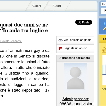
Giochi
Autori
a quasi due anni se ne
“In aula tra luglio e
L
Vedi articolo originale
StivalePensante
L'
Segnala un abuso
ice sì ai matrimoni gay è da
GI
013, che in Senato si discute
A proposito dell'autore
lamentare le unioni di fatto
llora, infatti, che è iniziato
e Giustizia fino a quando,
 di audizioni la relatrice,
oste di legge in campo ha
Agi
che è stato depositato il 17
zo.
Stivalepensante
98686
condivisioni