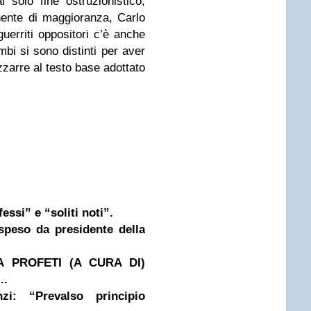
l solo fine ostruzionistico,
nente di maggioranza, Carlo
uerriti oppositori c’è anche
mbi si sono distinti per aver
zzarre al testo base adottato
fessi” e “soliti noti”.
speso da presidente della
A PROFETI (A CURA DI)
..
zi: “Prevalso principio