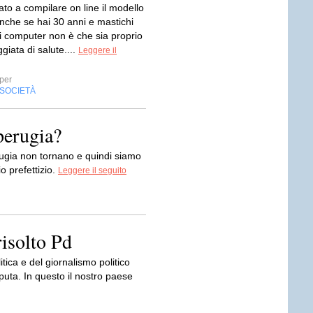
to a compilare on line il modello
nche se hai 30 anni e mastichi
i computer non è che sia proprio
iata di salute....
Leggere il
per
SOCIETÀ
 perugia?
erugia non tornano e quindi siamo
o prefettizio.
Leggere il seguito
risolto Pd
itica e del giornalismo politico
aputa. In questo il nostro paese