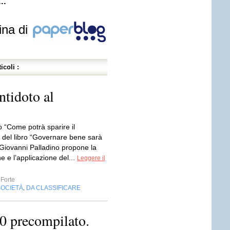
..
ina di
icoli :
ntidoto al
o “Come potrà sparire il
 del libro “Governare bene sarà
 Giovanni Palladino propone la
ne e l’applicazione del...
Leggere il
 Forte
SOCIETÀ
DA CLASSIFICARE
,
30 precompilato.