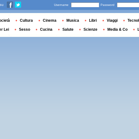
 su
Username
Password
ocietà
Cultura
Cinema
Musica
Libri
Viaggi
Tecnol
er Lei
Sesso
Cucina
Salute
Scienze
Media & Co