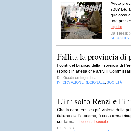
Avete prova
730? Bè, a
qualcosa d
una passegg
seguito
Da
Freeskip
ATTUALITÀ
,
Fallita la provincia di
I conti del Bilancio della Provincia di P
(sono ) in attesa che arrivi il Commissari
Da
Goodmorningumbria
INFORMAZIONE REGIONALE
SOCIETÀ
,
L’irrisolto Renzi e l’ir
Che la caratteristica più vistosa della pol
italiano sia l’isterismo, è cosa ormai ris
conferma...
Leggere il seguito
Da
Zamax