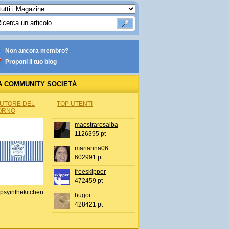
Non ancora membro?
Proponi il tuo blog
A COMMUNITY SOCIETÀ
AUTORE DEL
TOP UTENTI
ORNO
maestrarosalba
1126395 pt
marianna06
602991 pt
freeskipper
472459 pt
psyinthekitchen
hugor
428421 pt