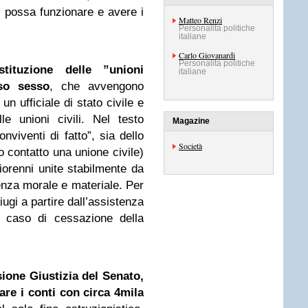
 possa funzionare e avere i
Matteo Renzi
Personalità politiche
italiane
Carlo Giovanardi
Personalità politiche
stituzione delle ”unioni
italiane
sso sesso
, che avvengono
un ufficiale di stato civile e
le unioni civili. Nel testo
Magazine
viventi di fatto”, sia dello
Società
contatto una unione civile)
orenni unite stabilmente da
tenza morale e materiale. Per
niugi a partire dall’assistenza
n caso di cessazione della
ione Giustizia del Senato,
are i conti con circa 4mila