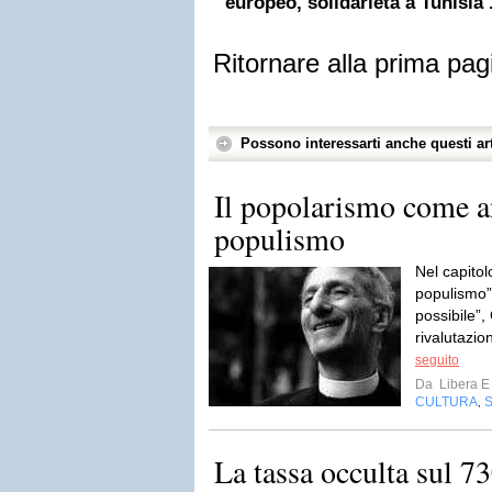
europeo, solidarietà a Tunisia .
Ritornare alla prima pag
Possono interessarti anche questi art
Il popolarismo come a
populismo
Nel capitol
populismo”
possibile”,
rivalutazio
seguito
Da
Libera E
CULTURA
,
La tassa occulta sul 7