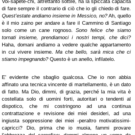
Voi-sapete-chi, altrettanto sottile, ha la spiccata capacità
di fare sempre il contrario di ciò che io gli chiedo di fare.
Quest’estate andiamo insieme in Messico, no?
Ah, quello
è il mio zaino per andare a fare il Cammino di Santiago
solo come un cane rognoso.
Sono felice che siamo
tornati insieme, prendiamoci i nostri tempi, che dici?
Haha, domani andiamo a vedere qualche appartamento
in cui vivere insieme.
Ma che bello, sarà mica che ci
stiamo impegnando?
Questo è un anello, infilatelo.
E’ evidente che sbaglio qualcosa. Che io non abbia
affinato una tecnica vincente di martellamento, è un dato
di fatto. Ma Dio, dimmi, di grazia, perché la mia vita è
costellata solo di uomini forti, autoritari o tendenti al
dispotico, che mi costringono ad una continua
contrattazione e revisione dei miei desideri, ad una
ingiusta soppressione dei miei -peraltro motivatissimi-
capricci? Dio, prima che io muoia, fammi provare