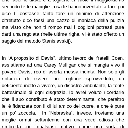
secondo te le maniglie cosa le hanno inventate a fare poi
dico ti costasse tanto fare un minimo di attenzione
oltretutto dico fossi una cazzo di maniaca della pulizia
ma visto che non ti rompo mai i coglioni potresti pure
darti una regolata (nelle ultime righe, vi è stato offerto un
saggio del metodo Stanislavskij).
In “A proposito di Davis”, ultimo lavoro dei fratelli Coen,
assistiamo ad una Carey Mulligan che si mangia vivo il
povero Davis, reo di averla messa incinta. Non solo gli
rinfaccia di essere un coglione sprovveduto, un
deficiente inetto a vivere, un disastro ambulante, la fonte
battesimale di ogni disgrazia. Io avrei voluto ricordarle
che il suo contributo è stato determinante, che peraltro
lei è fidanzata con il di lui amico del cuore, e che è pure
un po’ zoccola. In “Nebraska”, invece, troviamo una
moglie ormai settantenne con una voce odiosa che
rimbrotta -per qualsiasi motivo, come una sorta di