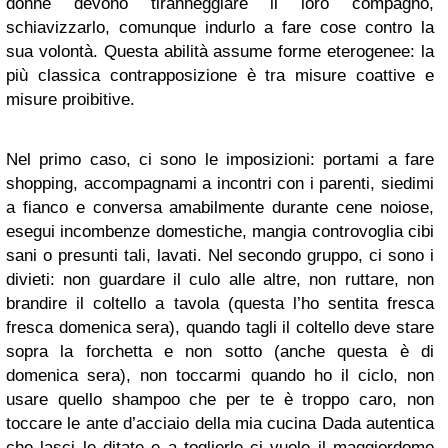
donne devono tiranneggiare il loro compagno,
schiavizzarlo, comunque indurlo a fare cose contro la
sua volontà. Questa abilità assume forme eterogenee: la
più classica contrapposizione è tra misure coattive e
misure proibitive.
Nel primo caso, ci sono le imposizioni: portami a fare
shopping, accompagnami a incontri con i parenti, siedimi
a fianco e conversa amabilmente durante cene noiose,
esegui incombenze domestiche, mangia controvoglia cibi
sani o presunti tali, lavati. Nel secondo gruppo, ci sono i
divieti: non guardare il culo alle altre, non ruttare, non
brandire il coltello a tavola (questa l’ho sentita fresca
fresca domenica sera), quando tagli il coltello deve stare
sopra la forchetta e non sotto (anche questa è di
domenica sera), non toccarmi quando ho il ciclo, non
usare quello shampoo che per te è troppo caro, non
toccare le ante d’acciaio della mia cucina Dada autentica
che lasci le ditate e a toglierle ci vuole il maggiordomo