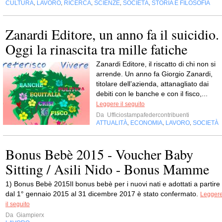
CULTURA
LAVORO
RICERCA
SCIENZE
SOCIETÀ
STORIA E FILOSOFIA
,
,
,
,
,
Zanardi Editore, un anno fa il suicidio.
Oggi la rinascita tra mille fatiche
Zanardi Editore, il riscatto di chi non si
arrende. Un anno fa Giorgio Zanardi,
titolare dell’azienda, attanagliato dai
debiti con le banche e con il fisco,...
Leggere il seguito
Da
Ufficiostampafedercontribuenti
ATTUALITÀ
ECONOMIA
LAVORO
SOCIETÀ
,
,
,
Bonus Bebè 2015 - Voucher Baby
Sitting / Asili Nido - Bonus Mamme
1) Bonus Bebè 2015Il bonus bebè per i nuovi nati e adottati a partire
dal 1° gennaio 2015 al 31 dicembre 2017 è stato confermato.
Legger
il seguito
Da
Giampierx