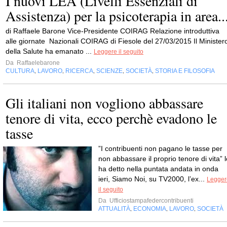
I nuovi LEA (Livelli Essenziali di
Assistenza) per la psicoterapia in area..
di Raffaele Barone Vice-Presidente COIRAG Relazione introduttiva
alle giornate Nazionali COIRAG di Fiesole del 27/03/2015 Il Minister
della Salute ha emanato ...
Leggere il seguito
Da
Raffaelebarone
CULTURA
LAVORO
RICERCA
SCIENZE
SOCIETÀ
STORIA E FILOSOFIA
,
,
,
,
,
Gli italiani non vogliono abbassare
tenore di vita, ecco perchè evadono le
tasse
”I contribuenti non pagano le tasse per
non abbassare il proprio tenore di vita” l
ha detto nella puntata andata in onda
ieri, Siamo Noi, su TV2000, l’ex...
Legger
il seguito
Da
Ufficiostampafedercontribuenti
ATTUALITÀ
ECONOMIA
LAVORO
SOCIETÀ
,
,
,