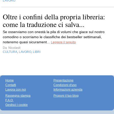
LAVORO
Oltre i confini della propria libreria:
come la traduzione ci salva...
Se osserviamo con onestà la pila di volumi che giace sul nostro
comodino o scorriamo le classifiche dei bestseller settimanali,
noteremo quasi sicurament...
Leggere il seguito
Da
Nicolasit
CULTURA
LAVORO
LIBRI
,
,
Home
Presentazione
Contatti
Condizioni d'uso
Lavora con noi
Informazioni azienda
Rassegna stampa
Proponi il tuo blog
F.A.Q.
Gestisci i cookie