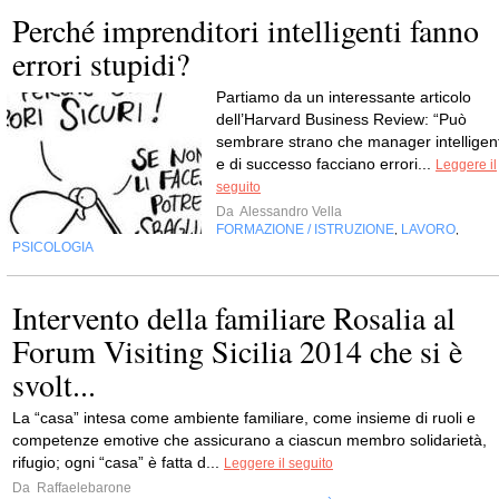
Perché imprenditori intelligenti fanno
errori stupidi?
Partiamo da un interessante articolo
dell’Harvard Business Review: “Può
sembrare strano che manager intelligent
e di successo facciano errori...
Leggere il
seguito
Da
Alessandro Vella
FORMAZIONE / ISTRUZIONE
LAVORO
,
,
PSICOLOGIA
Intervento della familiare Rosalia al
Forum Visiting Sicilia 2014 che si è
svolt...
La “casa” intesa come ambiente familiare, come insieme di ruoli e
competenze emotive che assicurano a ciascun membro solidarietà,
rifugio; ogni “casa” è fatta d...
Leggere il seguito
Da
Raffaelebarone