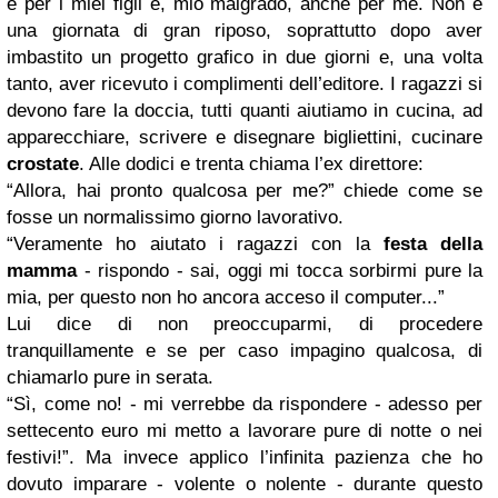
è per i miei figli e, mio malgrado, anche per me. Non è
una giornata di gran riposo, soprattutto dopo aver
imbastito un progetto grafico in due giorni e, una volta
tanto, aver ricevuto i complimenti dell’editore. I ragazzi si
devono fare la doccia, tutti quanti aiutiamo in cucina, ad
apparecchiare, scrivere e disegnare bigliettini, cucinare
crostate
. Alle dodici e trenta chiama l’ex direttore:
“Allora, hai pronto qualcosa per me?” chiede come se
fosse un normalissimo giorno lavorativo.
“Veramente ho aiutato i ragazzi con la
festa della
mamma
- rispondo - sai, oggi mi tocca sorbirmi pure la
mia, per questo non ho ancora acceso il computer...”
Lui dice di non preoccuparmi, di procedere
tranquillamente e se per caso impagino qualcosa, di
chiamarlo pure in serata.
“Sì, come no! - mi verrebbe da rispondere - adesso per
settecento euro mi metto a lavorare pure di notte o nei
festivi!”. Ma invece applico l’infinita pazienza che ho
dovuto imparare - volente o nolente - durante questo