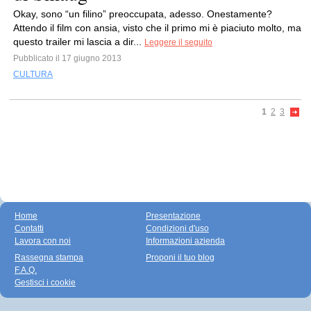
Okay, sono “un filino” preoccupata, adesso. Onestamente?
Attendo il film con ansia, visto che il primo mi è piaciuto molto, ma
questo trailer mi lascia a dir...
Leggere il seguito
Pubblicato il 17 giugno 2013
CULTURA
1
2
3
Home
Presentazione
Contatti
Condizioni d'uso
Lavora con noi
Informazioni azienda
Rassegna stampa
Proponi il tuo blog
F.A.Q.
Gestisci i cookie