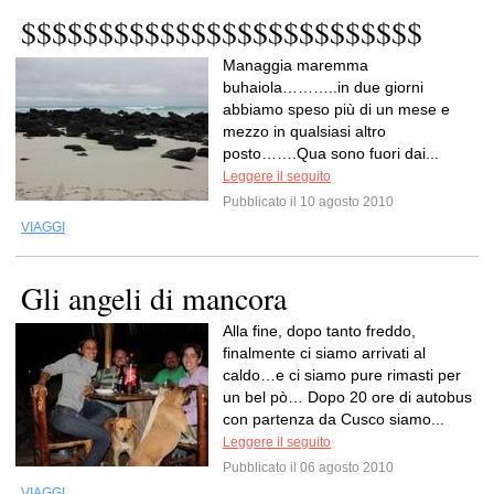
$$$$$$$$$$$$$$$$$$$$$$$$$$
Managgia maremma
buhaiola………..in due giorni
abbiamo speso più di un mese e
mezzo in qualsiasi altro
posto…….Qua sono fuori dai...
Leggere il seguito
Pubblicato il 10 agosto 2010
VIAGGI
Gli angeli di mancora
Alla fine, dopo tanto freddo,
finalmente ci siamo arrivati al
caldo…e ci siamo pure rimasti per
un bel pò… Dopo 20 ore di autobus
con partenza da Cusco siamo...
Leggere il seguito
Pubblicato il 06 agosto 2010
VIAGGI