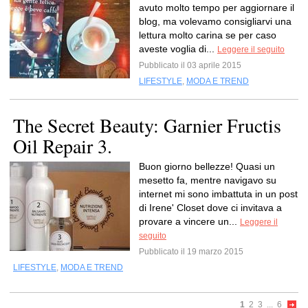
avuto molto tempo per aggiornare il
blog, ma volevamo consigliarvi una
lettura molto carina se per caso
aveste voglia di...
Leggere il seguito
Pubblicato il 03 aprile 2015
LIFESTYLE
,
MODA E TREND
The Secret Beauty: Garnier Fructis
Oil Repair 3.
Buon giorno bellezze! Quasi un
mesetto fa, mentre navigavo su
internet mi sono imbattuta in un post
di Irene' Closet dove ci invitava a
provare a vincere un...
Leggere il
seguito
Pubblicato il 19 marzo 2015
LIFESTYLE
,
MODA E TREND
1
2
3
...
6