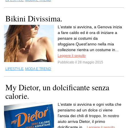
LIFESTYLE
,
MODA E TREND
Bikini Divissima.
L'estate si avvicina, a Genova inizia
a fare caldo ed è ora di iniziare a
pensare ai costumi da
sfoggiare.Quest'anno nella mia
collezione rientra un costume in...
Leggere il seguito
Pubblicato il 28 maggio 2015
LIFESTYLE
,
MODA E TREND
My Dietor, un dolcificante senza
calorie.
L'estate si avvicina e ogni volta che
pensiamo ad un dolce ci viene
l'ansia dei chili di troppo. In nostro
aiuto arriva Dietor, il primo
dolcificante in...
Leggere il seguito