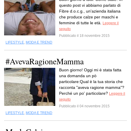
questo post vi abbiamo parlato di
Fibre d.o.c.g., un'azienda italiana
che produce calze per maschi e
femmine di tutte le età.
Leggere il
seguito
Pubblicato il 18 novembre 2015
LIFESTYLE
,
MODA E TREND
#AvevaRagioneMamma
Buon giorno! Oggi mi è stata fatta
una domanda un pò
particolare:Qual è la tua storia che
racconta "aveva ragione mamma"?
Perché un po' particolare?
Leggere il
seguito
Pubblicato il 04 novembre 2015
LIFESTYLE
,
MODA E TREND