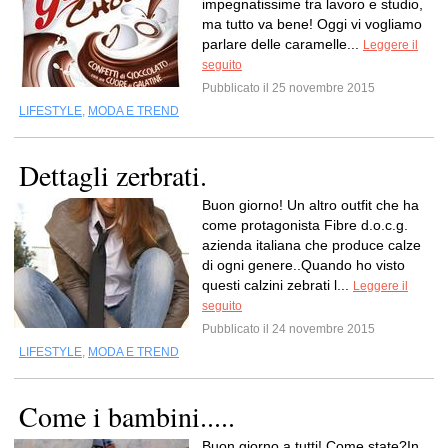
impegnatissime tra lavoro e studio,
ma tutto va bene! Oggi vi vogliamo
parlare delle caramelle...
Leggere il
seguito
Pubblicato il 25 novembre 2015
LIFESTYLE
,
MODA E TREND
Dettagli zerbrati.
Buon giorno! Un altro outfit che ha
come protagonista Fibre d.o.c.g.
azienda italiana che produce calze
di ogni genere..Quando ho visto
questi calzini zebrati l...
Leggere il
seguito
Pubblicato il 24 novembre 2015
LIFESTYLE
,
MODA E TREND
Come i bambini.....
Buon giorno a tutti! Come state?In