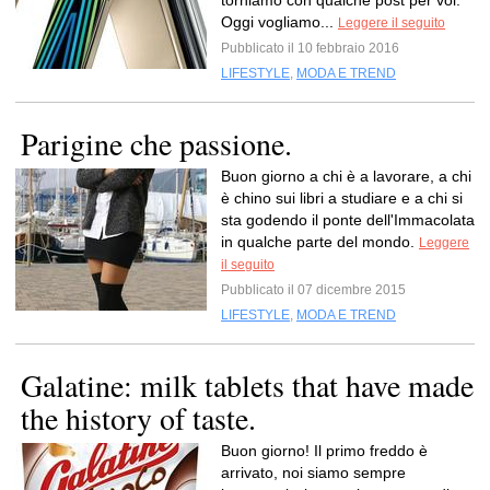
torniamo con qualche post per voi.
Oggi vogliamo...
Leggere il seguito
Pubblicato il 10 febbraio 2016
LIFESTYLE
,
MODA E TREND
Parigine che passione.
Buon giorno a chi è a lavorare, a chi
è chino sui libri a studiare e a chi si
sta godendo il ponte dell'Immacolata
in qualche parte del mondo.
Leggere
il seguito
Pubblicato il 07 dicembre 2015
LIFESTYLE
,
MODA E TREND
Galatine: milk tablets that have made
the history of taste.
Buon giorno! Il primo freddo è
arrivato, noi siamo sempre