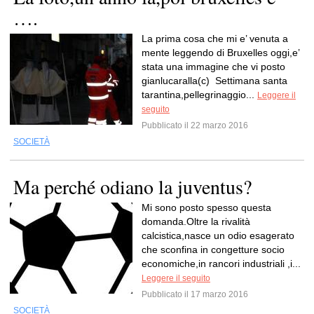
….
La prima cosa che mi e’ venuta a
mente leggendo di Bruxelles oggi,e’
stata una immagine che vi posto
gianlucaralla(c) Settimana santa
tarantina,pellegrinaggio...
Leggere il
seguito
Pubblicato il 22 marzo 2016
SOCIETÀ
Ma perché odiano la juventus?
Mi sono posto spesso questa
domanda.Oltre la rivalità
calcistica,nasce un odio esagerato
che sconfina in congetture socio
economiche,in rancori industriali ,i...
Leggere il seguito
Pubblicato il 17 marzo 2016
SOCIETÀ