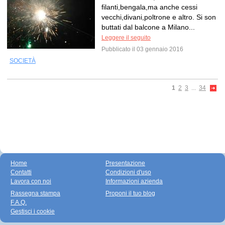
filanti,bengala,ma anche cessi
vecchi,divani,poltrone e altro. Si son
buttati dal balcone a Milano...
Leggere il seguito
Pubblicato il 03 gennaio 2016
SOCIETÀ
1
2
3
...
34
Home
Presentazione
Contatti
Condizioni d'uso
Lavora con noi
Informazioni azienda
Rassegna stampa
Proponi il tuo blog
F.A.Q.
Gestisci i cookie