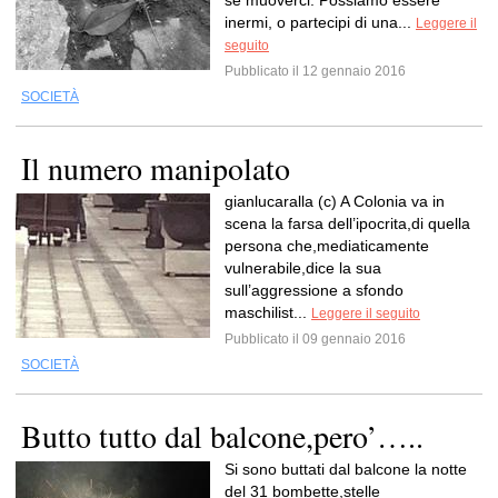
se muoverci. Possiamo essere
inermi, o partecipi di una...
Leggere il
seguito
Pubblicato il 12 gennaio 2016
SOCIETÀ
Il numero manipolato
gianlucaralla (c) A Colonia va in
scena la farsa dell’ipocrita,di quella
persona che,mediaticamente
vulnerabile,dice la sua
sull’aggressione a sfondo
maschilist...
Leggere il seguito
Pubblicato il 09 gennaio 2016
SOCIETÀ
Butto tutto dal balcone,pero’…..
Si sono buttati dal balcone la notte
del 31 bombette,stelle