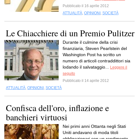
Pubblicato il 16 aprile 2012
ATTUALITÀ
,
OPINIONI
,
SOCIETÀ
Le Chiacchiere di un Premio Pulitzer
Durante il culmine della crisi
finanziaria, Steven Pearlstein del
Washington Post ha scritto un
numero di articoli contraddittori sia
lodando il salvataggio...
Leggere il
seguito
Pubblicato il 14 aprile 2012
ATTUALITÀ
,
OPINIONI
,
SOCIETÀ
Confisca dell'oro, inflazione e
banchieri virtuosi
Nei primi anni Ottanta negli Stati
Uniti andavano di moda titoli
obbligazionari con un rendimento