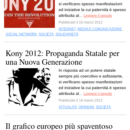
si verificano spesso manifestazioni
ed iniziative la cui paternità è spesso
attribuita al...
Leggere il seguito
Pubblicato il 16 marzo 2012
INTERNET
,
MEDIA E COMUNICAZIONE
,
SOCIAL NETWORK
,
SOCIETÀ
,
SOLIDARIETÀ
Kony 2012: Propaganda Statale per
una Nuova Generazione
In risposta ad un potere statale
sempre più coercitivo e asfissiante,
si verificano spesso manifestazioni
ed iniziative la cui paternità è spesso
attribuita al...
Leggere il seguito
Pubblicato il 16 marzo 2012
ATTUALITÀ
,
OPINIONI
,
SOCIETÀ
Il grafico europeo più spaventoso