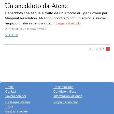
Un aneddoto da Atene
L'aneddoto che segue è tratto da un articolo di Tyler Cowen per
Marginal Revolution. Mi sono incontrato con un amico al nuovo
negozio di libri in centro città,...
Leggere il seguito
Pubblicato il 29 febbraio 2012
SOCIETÀ
1
2
3
4
5
Home
Presentazione
Contatti
Condizioni d'uso
Lavora con noi
Informazioni azienda
Rassegna stampa
Proponi il tuo blog
F.A.Q.
Gestisci i cookie