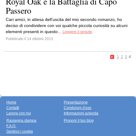
Royal Oak e la Battaglia di Capo
Passero
Cari amici, in attesa dell'uscita del mio secondo romanzo, ho
deciso di condividere con voi qualche piccola curiosità su alcuni
elementi presenti in questo...
Leggere il seguito
Pubblicato il 14 ottobre 2013
1
2
3
4
Home
Presentazione
Contatti
Condizioni d'uso
Lavora con noi
Informazioni azienda
Rassegna stampa
Proponi il tuo blog
F.A.Q.
Gestisci i cookie