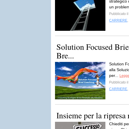
strategico
un problem
Pubblicato i
CARRIERE
,
Solution Focused Brie
Bre...
Solution F
alla Soluzi
per...
Legger
Pubblicato i
CARRIERE
,
Insieme per la ripresa
Chiediti pe