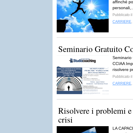
affinché po
personali,.
Pubblicato i
CARRIERE
,
Seminario Gratuito C
Seminario 
CCIAA Impe
risolvere p
Pubblicato i
CARRIERE
,
Risolvere i problemi e 
crisi
LA CAPACI