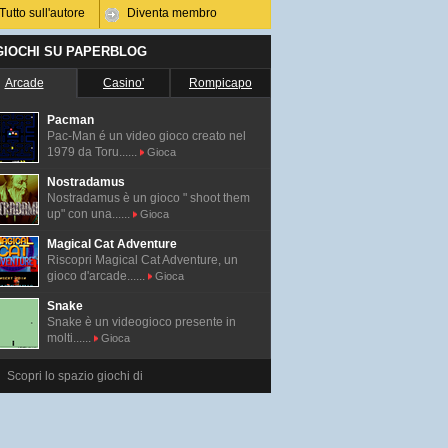
Tutto sull'autore
Diventa membro
 GIOCHI SU PAPERBLOG
Arcade
Casino'
Rompicapo
Pacman
Pac-Man é un video gioco creato nel
1979 da Toru......
Gioca
Nostradamus
Nostradamus è un gioco " shoot them
up" con una......
Gioca
Magical Cat Adventure
Riscopri Magical Cat Adventure, un
gioco d'arcade......
Gioca
Snake
Snake è un videogioco presente in
molti......
Gioca
Scopri lo spazio giochi di