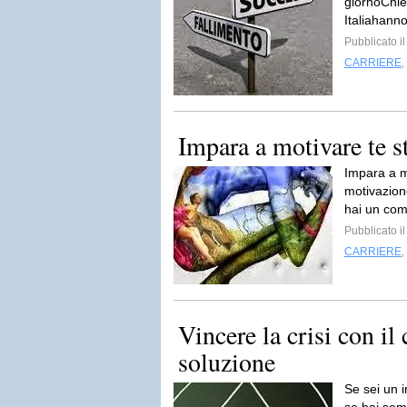
giornoChied
Italiahanno
Pubblicato i
CARRIERE
,
Impara a motivare te st
Impara a mo
motivazion
hai un com
Pubblicato i
CARRIERE
,
Vincere la crisi con il
soluzione
Se sei un 