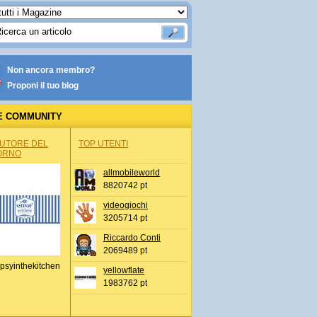
Non ancora membro?
Proponi il tuo blog
E COMMUNITY
AUTORE DEL
TOP UTENTI
ORNO
allmobileworld
8820742 pt
videogiochi
3205714 pt
Riccardo Conti
2069489 pt
psyinthekitchen
yellowflate
1983762 pt