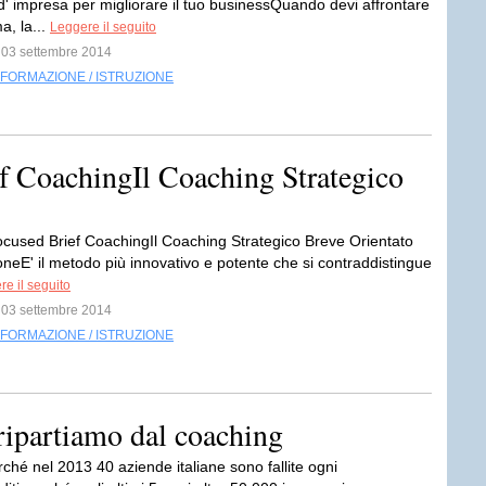
 d' impresa per migliorare il tuo businessQuando devi affrontare
a, la...
Leggere il seguito
l 03 settembre 2014
FORMAZIONE / ISTRUZIONE
f CoachingIl Coaching Strategico
ocused Brief CoachingIl Coaching Strategico Breve Orientato
oneE' il metodo più innovativo e potente che si contraddistingue
e il seguito
l 03 settembre 2014
FORMAZIONE / ISTRUZIONE
 ripartiamo dal coaching
rché nel 2013 40 aziende italiane sono fallite ogni