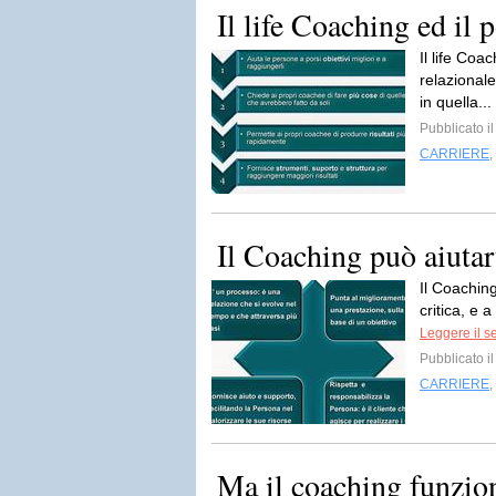
Il life Coaching ed il p
Il life Coa
relazionale
in quella...
Pubblicato i
CARRIERE
,
Il Coaching può aiutarti
Il Coaching
critica, e 
Leggere il s
Pubblicato i
CARRIERE
,
Ma il coaching funzio