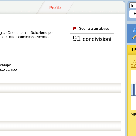
Profilo
Segnala un abuso
ico Orientato alla Soluzione per
91
sa di Carlo Bartolomeo Novaro
condivisioni
L
L'
o campo
GI
esto campo
Agi