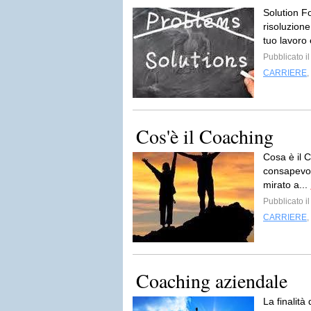
Solution F
risoluzione
tuo lavoro 
Pubblicato i
CARRIERE
,
Cos'è il Coaching
Cosa è il 
consapevole
mirato a...
Pubblicato i
CARRIERE
,
Coaching aziendale
La finalità