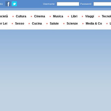
 su
Username
Password
ocietà
Cultura
Cinema
Musica
Libri
Viaggi
Tecnol
er Lei
Sesso
Cucina
Salute
Scienze
Media & Co