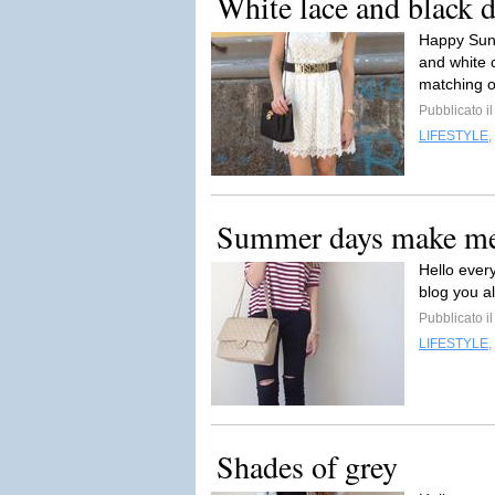
White lace and black d
Happy Sund
and white 
matching o
Pubblicato i
LIFESTYLE
,
Summer days make me 
Hello ever
blog you al
Pubblicato i
LIFESTYLE
,
Shades of grey