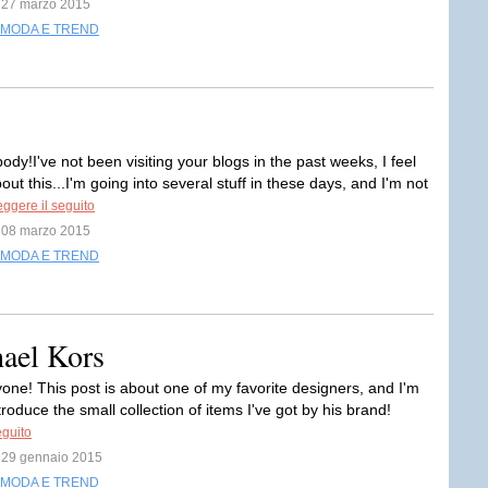
l 27 marzo 2015
MODA E TREND
dy!I've not been visiting your blogs in the past weeks, I feel
out this...I'm going into several stuff in these days, and I'm not
ggere il seguito
l 08 marzo 2015
MODA E TREND
ael Kors
yone! This post is about one of my favorite designers, and I'm
troduce the small collection of items I've got by his brand!
eguito
l 29 gennaio 2015
MODA E TREND