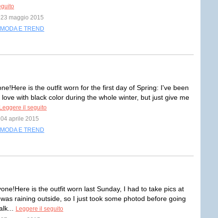
eguito
l 23 maggio 2015
MODA E TREND
e!Here is the outfit worn for the first day of Spring: I've been
love with black color during the whole winter, but just give me
Leggere il seguito
l 04 aprile 2015
MODA E TREND
one!Here is the outfit worn last Sunday, I had to take pics at
 was raining outside, so I just took some photod before going
alk...
Leggere il seguito