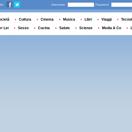
 su
Username
Password
ocietà
Cultura
Cinema
Musica
Libri
Viaggi
Tecnol
er Lei
Sesso
Cucina
Salute
Scienze
Media & Co