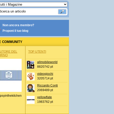
Non ancora membro?
Proponi il tuo blog
E COMMUNITY
AUTORE DEL
TOP UTENTI
ORNO
allmobileworld
8820742 pt
videogiochi
3205714 pt
Riccardo Conti
2069489 pt
psyinthekitchen
yellowflate
1983762 pt