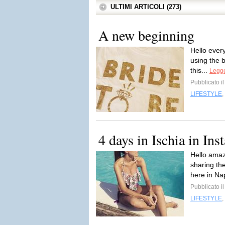
ULTIMI ARTICOLI (273)
A new beginning
Hello every
using the b
this...
Legge
Pubblicato i
LIFESTYLE
,
4 days in Ischia in Inst
Hello amaz
sharing th
here in Na
Pubblicato i
LIFESTYLE
,