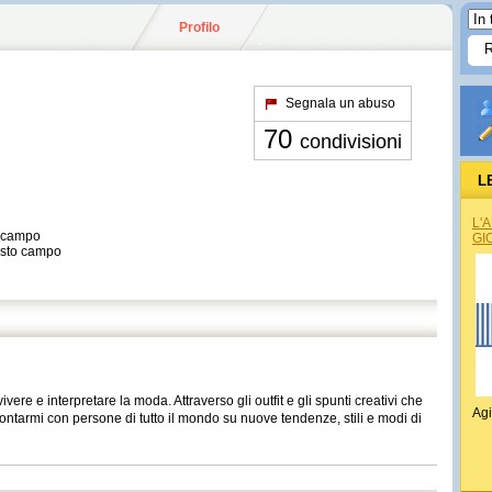
Profilo
Segnala un abuso
70
condivisioni
L
L'
o campo
GI
esto campo
ere e interpretare la moda. Attraverso gli outfit e gli spunti creativi che
Agi
rontarmi con persone di tutto il mondo su nuove tendenze, stili e modi di