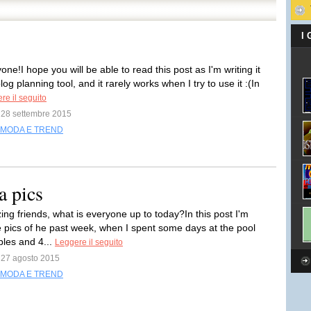
I
one!I hope you will be able to read this post as I'm writing it
log planning tool, and it rarely works when I try to use it :(In
re il seguito
l 28 settembre 2015
MODA E TREND
a pics
ing friends, what is everyone up to today?In this post I'm
e pics of he past week, when I spent some days at the pool
ples and 4...
Leggere il seguito
l 27 agosto 2015
MODA E TREND