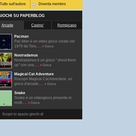
Tutto sull'autore
Diventa membro
 GIOCHI SU PAPERBLOG
Arcade
Casino'
Rompicapo
Pacman
Pac-Man é un video gioco creato nel
1979 da Toru......
Gioca
Nostradamus
Nostradamus è un gioco " shoot them
up" con una......
Gioca
Magical Cat Adventure
Riscopri Magical Cat Adventure, un
gioco d'arcade......
Gioca
Snake
Snake è un videogioco presente in
molti......
Gioca
Scopri lo spazio giochi di