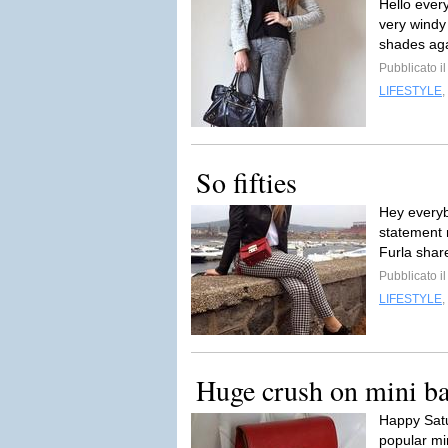
Hello ever
very windy
shades ag
Pubblicato i
LIFESTYLE
,
So fifties
Hey everyb
statement n
Furla share
Pubblicato i
LIFESTYLE
,
Huge crush on mini b
Happy Satu
popular min