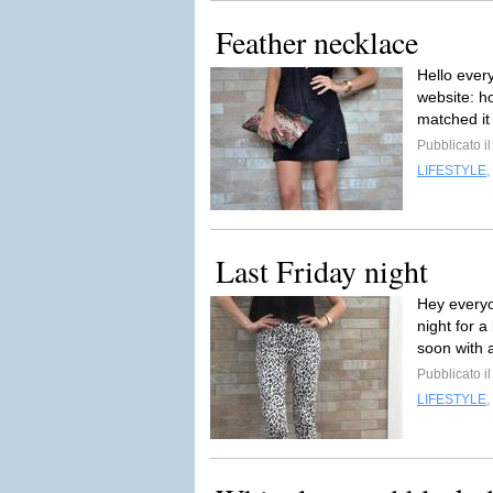
Feather necklace
Hello ever
website: h
matched it 
Pubblicato il
LIFESTYLE
,
Last Friday night
Hey everyon
night for a
soon with 
Pubblicato il
LIFESTYLE
,