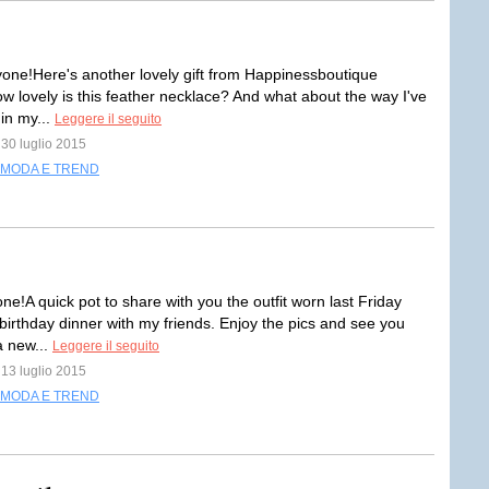
yone!Here's another lovely gift from Happinessboutique
ow lovely is this feather necklace? And what about the way I've
in my...
Leggere il seguito
 30 luglio 2015
MODA E TREND
e!A quick pot to share with you the outfit worn last Friday
 birthday dinner with my friends. Enjoy the pics and see you
a new...
Leggere il seguito
 13 luglio 2015
MODA E TREND