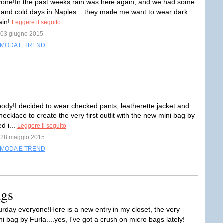
yone!In the past weeks rain was here again, and we had some
 and cold days in Naples....they made me want to wear dark
ain!
Leggere il seguito
l 03 giugno 2015
MODA E TREND
ody!I decided to wear checked pants, leatherette jacket and
ecklace to create the very first outfit with the new mini bag by
d i...
Leggere il seguito
l 28 maggio 2015
MODA E TREND
ags
rday everyone!Here is a new entry in my closet, the very
i bag by Furla....yes, I've got a crush on micro bags lately!