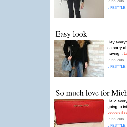
Pubblicato i
LIFESTYLE
,
Easy look
Hey everybo
so sorry ab
having...
Le
Pubblicato i
LIFESTYLE
,
So much love for Mich
Hello ever
going to in
Leggere il s
Pubblicato i
LIFESTYLE
,