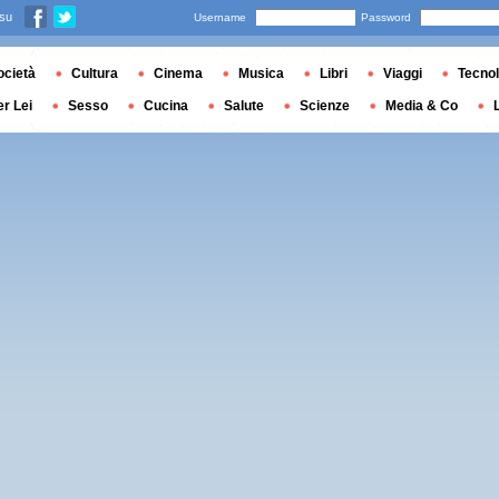
 su
Username
Password
ocietà
Cultura
Cinema
Musica
Libri
Viaggi
Tecnol
er Lei
Sesso
Cucina
Salute
Scienze
Media & Co