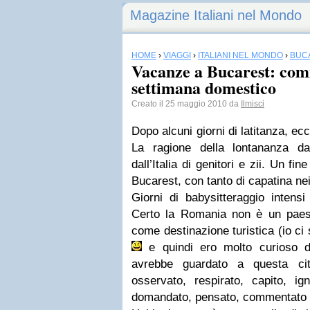
Magazine Italiani nel Mondo
HOME
›
VIAGGI
›
ITALIANI NEL MONDO
›
BUC
Vacanze a Bucarest: comm
settimana domestico
Creato il 25 maggio 2010 da
Ilmisci
Dopo alcuni giorni di latitanza, e
La ragione della lontananza da
dall’Italia di genitori e zii. Un fi
Bucarest, con tanto di capatina ne
Giorni di babysitteraggio intensi 
Certo la Romania non è un paes
come destinazione turistica (io ci
e quindi ero molto curioso d
avrebbe guardato a questa cit
osservato, respirato, capito, ign
domandato, pensato, commentato e 