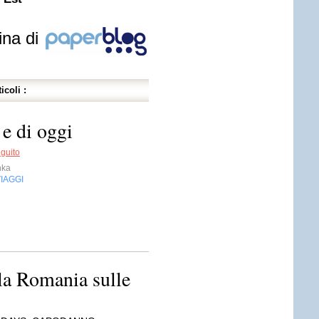
ina di
icoli :
 e di oggi
eguito
nka
IAGGI
la Romania sulle