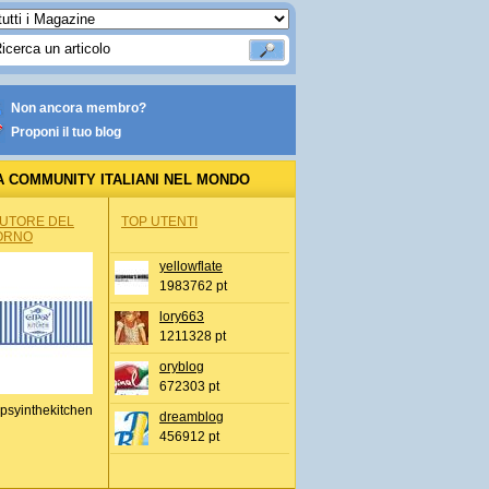
Non ancora membro?
Proponi il tuo blog
A COMMUNITY ITALIANI NEL MONDO
AUTORE DEL
TOP UTENTI
ORNO
yellowflate
1983762 pt
lory663
1211328 pt
oryblog
672303 pt
psyinthekitchen
dreamblog
456912 pt