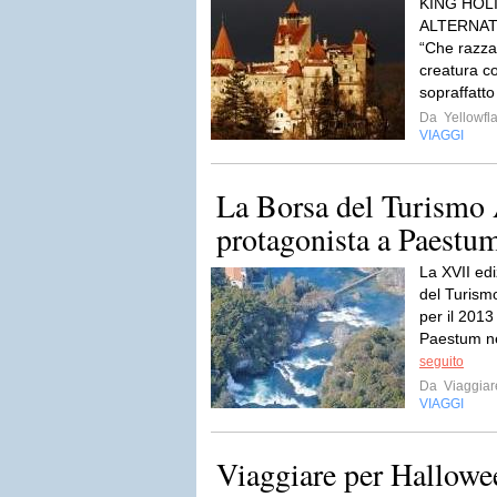
KING HOL
ALTERNAT
“Che razza
creatura 
sopraffatto 
Da
Yellowfla
VIAGGI
La Borsa del Turismo
protagonista a Paestu
La XVII ed
del Turism
per il 2013 
Paestum nel
seguito
Da
Viaggia
VIAGGI
Viaggiare per Hallowe