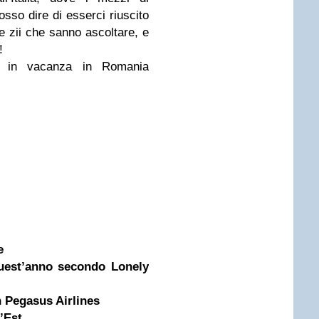
sso dire di esserci riuscito
 e zii che sanno ascoltare, e
!
re in vacanza in Romania
e
quest’anno secondo Lonely
 Pegasus Airlines
l’Est