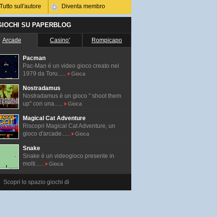
Tutto sull'autore
Diventa membro
 GIOCHI SU PAPERBLOG
Arcade
Casino'
Rompicapo
Pacman
Pac-Man é un video gioco creato nel
1979 da Toru......
Gioca
Nostradamus
Nostradamus è un gioco " shoot them
up" con una......
Gioca
Magical Cat Adventure
Riscopri Magical Cat Adventure, un
gioco d'arcade......
Gioca
Snake
Snake è un videogioco presente in
molti......
Gioca
Scopri lo spazio giochi di