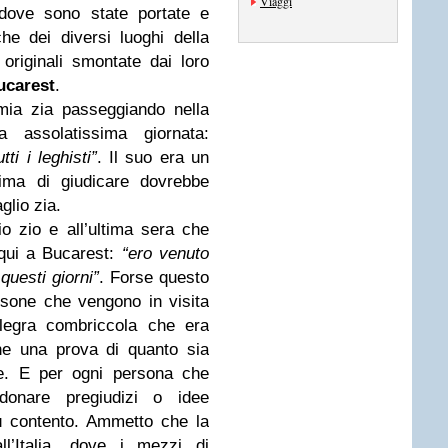
Viaggi
0 dove sono state portate e
iche dei diversi luoghi della
riginali smontate dai loro
ucarest
.
mia zia passeggiando nella
 assolatissima giornata:
ti i leghisti”
. Il suo era un
ima di giudicare dovrebbe
glio zia.
o zio e all’ultima sera che
 qui a Bucarest:
“ero venuto
questi giorni”
. Forse questo
sone che vengono in visita
llegra combriccola che era
he una prova di quanto sia
re. E per ogni persona che
onare pregiudizi o idee
iù contento. Ammetto che la
l’Italia, dove i mezzi di