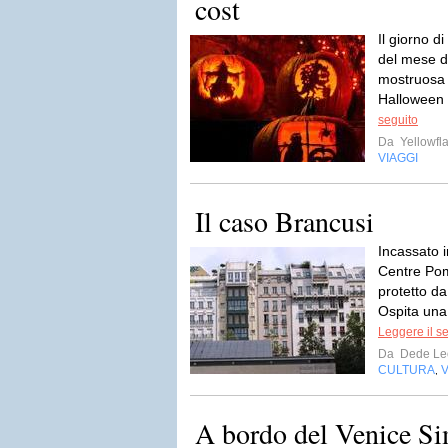
cost
Il giorno d
del mese di
mostruosa 
Halloween i
seguito
Da
Yellowfla
VIAGGI
Il caso Brancusi
Incassato i
Centre Pom
protetto da
Ospita una
Leggere il s
Da
Dede Le
CULTURA
V
,
A bordo del Venice Si