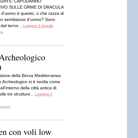
IDAYS: CAPODANNO
IVO SULLE ORME DI DRACULA
 d’uomo è questo, o che razza di
con sembianze d’uomo? Sono
dal terror...
Leggere il seguito
te
 Archeologico
m
izione della Borsa Mediterranea
o Archeologico si è svolta come
all’interno della città antica di
le tre strutture...
Leggere il
renews
en con voli low