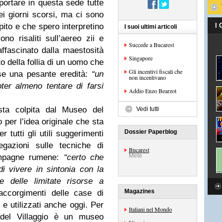
iportare in questa sede tutte
ei giorni scorsi, ma ci sono
ito e che spero interpretino
I
I suoi ultimi articoli
no risaliti sull’aereo zii e
Succede a Bucarest
affascinato dalla maestosità
Singapore
ato della follia di un uomo che
Gli incentivi fiscali che
se una pesante eredità:
“un
non incentivano
er almeno tentare di farsi
Addio Enzo Bearzot
a colpita dal Museo del
Vedi tutti
o per l’idea originale che sta
Dossier Paperblog
tutti gli utili suggerimenti
egazioni sulle tecniche di
Bucarest
Mete
ampagne rumene:
“certo che
i vivere in sintonia con la
e delle limitate risorse a
Magazines
ccorgimenti delle case di
 utilizzati anche oggi. Per
Italiani nel Mondo
del Villaggio è un museo