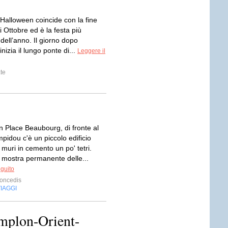
i Halloween coincide con la fine
 Ottobre ed è la festa più
dell’anno. Il giorno dopo
nizia il lungo ponte di...
Leggere il
te
n Place Beaubourg, di fronte al
pidou c'è un piccolo edificio
 muri in cemento un po' tetri.
 mostra permanente delle...
eguito
oncedis
IAGGI
mplon-Orient-