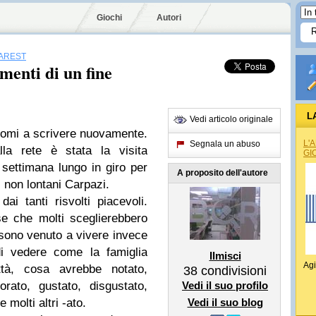
Giochi
Autori
AREST
enti di un fine
L
Vedi articolo originale
ccomi a scrivere nuovamente.
L'
Segnala un abuso
lla rete è stata la visita
GI
ne settimana lungo in giro per
A proposito dell'autore
i non lontani Carpazi.
dai tanti risvolti piacevoli.
e che molti sceglierebbero
 sono venuto a vivere invece
i vedere come la famiglia
Ilmisci
Agi
tà, cosa avrebbe notato,
38
condivisioni
orato, gustato, disgustato,
Vedi il suo profilo
molti altri -ato.
Vedi il suo blog