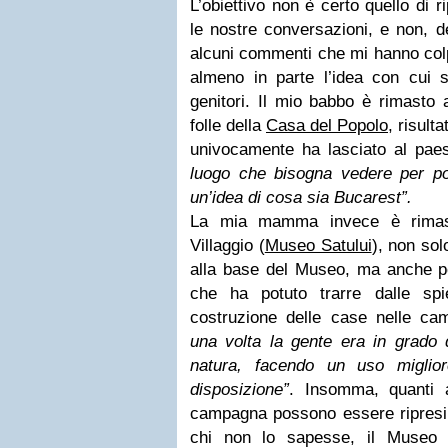
L’obiettivo non è certo quello di r
le nostre conversazioni, e non, d
alcuni commenti che mi hanno colp
almeno in parte l’idea con cui so
genitori. Il mio babbo è rimasto 
folle della
Casa del Popolo
, risult
univocamente ha lasciato al pae
luogo che bisogna vedere per pot
un’idea di cosa sia Bucarest”.
La mia mamma invece è rimast
Villaggio (
Museo Satului
), non sol
alla base del Museo, ma anche per 
che ha potuto trarre dalle spi
costruzione delle case nelle c
una volta la gente era in grado d
natura, facendo un uso miglior
disposizione”
. Insomma, quanti a
campagna possono essere ripresi e
chi non lo sapesse, il Museo 