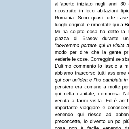
all’aperto iniziato negli anni 3
ricostruite in loco abitazioni tip
Romania. Sono quasi tutte case o
luoghi originali e rimontate qui a
B
Mi ha colpito cosa ha detto la 
piazza di Brasov durante una
“dovremmo portare qui in visita tut
modo per dire che la gente pr
vederle le cose. Correggimi se sba
L’ultimo commento lo lascio a mi
abbiamo trascorso tutti assieme
qui con un’idea e l’ho cambiata in 
pensiero era comune a molte per
qui nella capitale, compresa l’a
venuta a farmi visita. Ed è anc
importante viaggiare e conosce
venendo qui riesce ad abband
preconcette, io divento un po’ p
cosa non è facile venendo dal